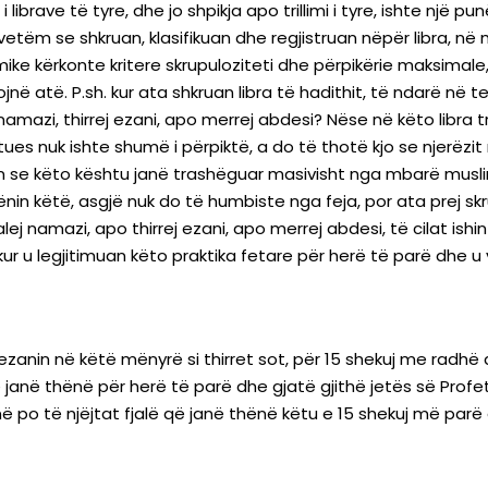
 librave të tyre, dhe jo shpikja apo trillimi i tyre, ishte një p
r, vetëm se shkruan, klasifikuan dhe regjistruan nëpër libra
ke kërkonte kritere skrupuloziteti dhe përpikërie maksimale, 
ojnë atë. P.sh. kur ata shkruan libra të hadithit, të ndarë në
alej namazi, thirrej ezani, apo merrej abdesi? Nëse në këto l
 nuk ishte shumë i përpiktë, a do të thotë kjo se njerëzit nu
shin se këto kështu janë trashëguar masivisht nga mbarë mus
in këtë, asgjë nuk do të humbiste nga feja, por ata prej skru
lej namazi, apo thirrej ezani, apo merrej abdesi, të cilat ishi
 kur u legjitimuan këto praktika fetare për herë të parë dhe u
 ezanin në këtë mënyrë si thirret sot, për 15 shekuj me radhë
që janë thënë për herë të parë dhe gjatë gjithë jetës së Prof
anë po të njëjtat fjalë që janë thënë këtu e 15 shekuj më parë