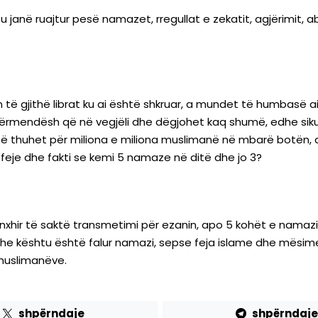
tu janë ruajtur pesë namazet, rregullat e zekatit, agjërimit, 
n të gjithë librat ku ai është shkruar, a mundet të humbasë ai
ërmendësh që në vegjëli dhe dëgjohet kaq shumë, edhe sikur
d të thuhet për miliona e miliona muslimanë në mbarë botën,
feje dhe fakti se kemi 5 namaze në ditë dhe jo 3?
nxhir të saktë transmetimi për ezanin, apo 5 kohët e namazit
 dhe kështu është falur namazi, sepse feja islame dhe mësimet
 muslimanëve.
shpërndaje
shpërndaje