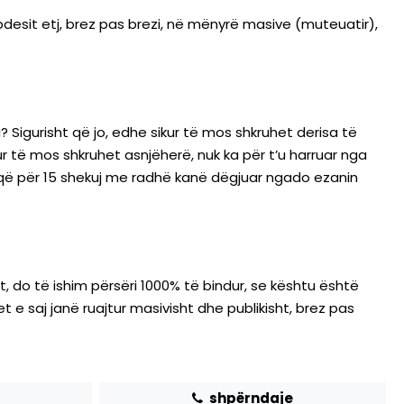
abdesit etj, brez pas brezi, në mënyrë masive (muteuatir),
? Sigurisht që jo, edhe sikur të mos shkruhet derisa të
 të mos shkruhet asnjëherë, nuk ka për t’u harruar nga
 që për 15 shekuj me radhë kanë dëgjuar ngado ezanin
, do të ishim përsëri 1000% të bindur, se kështu është
 e saj janë ruajtur masivisht dhe publikisht, brez pas
shpërndaje