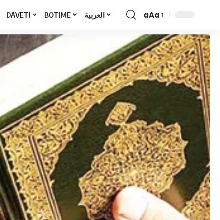
aAa
DAVETI
BOTIME
العربية
Font
Resizer