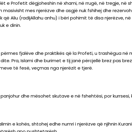
ët e Profetit dëgjoheshin në xhami, në rrugë, në tregje, në s
asivisht mes njerëzve dhe asgjë nuk fshihej dhe rezervohej
ë Aliu (radijAllahu anhu) i bëri pohimit të disa njerëzve, në k
k e dinin.
it, përmes fjalëve dhe praktikës që la Profeti, u trashëgua 
dite. Pra, Islami dhe burimet e tij janë përcjellë brez pas br
urimeve të fesë, veçmas nga njerëzit e tjerë.
njohur dhe mësohet skutave e në fshehtësi, por kurrsesi, ku
n e kohës, shtohej edhe numri i njerëzve që njihnin Kuranin, t
jetarësh apo pushtetarësh.