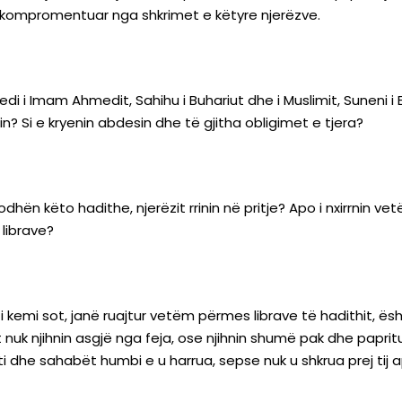
 e kompromentuar nga shkrimet e këtyre njerëzve.
i i Imam Ahmedit, Sahihu i Buhariut dhe i Muslimit, Suneni i E
atin? Si e kryenin abdesin dhe të gjitha obligimet e tjera?
dhën këto hadithe, njerëzit rrinin në pritje? Apo i nxirrnin ve
 librave?
ç i kemi sot, janë ruajtur vetëm përmes librave të hadithit, ë
nuk njihnin asgjë nga feja, ose njihnin shumë pak dhe paprit
i dhe sahabët humbi e u harrua, sepse nuk u shkrua prej tij 