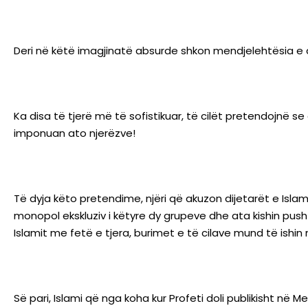
Deri në këtë imagjinatë absurde shkon mendjelehtësia e d
Ka disa të tjerë më të sofistikuar, të cilët pretendojnë
imponuan ato njerëzve!
Të dyja këto pretendime, njëri që akuzon dijetarët e Isla
monopol ekskluziv i këtyre dy grupeve dhe ata kishin pusht
Islamit me fetë e tjera, burimet e të cilave mund të ishin
Së pari, Islami që nga koha kur Profeti doli publikisht në