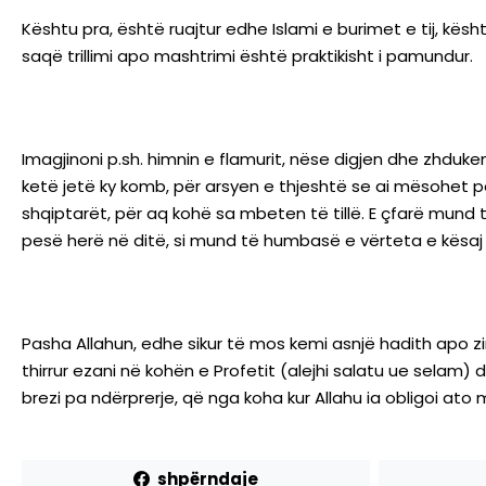
Kështu pra, është ruajtur edhe Islami e burimet e tij, kësh
saqë trillimi apo mashtrimi është praktikisht i pamundur.
Imagjinoni p.sh. himnin e flamurit, nëse digjen dhe zhduke
ketë jetë ky komb, për arsyen e thjeshtë se ai mësohet p
shqiptarët, për aq kohë sa mbeten të tillë. E çfarë mun
pesë herë në ditë, si mund të humbasë e vërteta e kësaj 
Pasha Allahun, edhe sikur të mos kemi asnjë hadith apo zi
thirrur ezani në kohën e Profetit (alejhi salatu ue selam)
brezi pa ndërprerje, që nga koha kur Allahu ia obligoi ato
shpërndaje