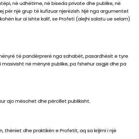
htëpi, në udhëtime, në biseda private dhe publike, në
 për një grup të kufizuar njerëzish. Një nga argumentet
ohën kur ai ishte kalif, se Profeti (alejhi salatu ue selam)
në mënyrë të pandërprerë nga sahabët, pasardhësit e tyre
ezi masivisht në mënyrë publike, pa fshehur asgjë dhe pa
r ajo mësohet dhe përcillet publikisht.
hëniet dhe praktikën e Profetit, aq sa krijimi i një