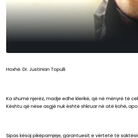
Hoxhë. Dr. Justinian Topulli
Ka shumë njerëz, madje edhe klerikë, që në mënyrë të ce
Kështu që nëse asgjë nuk është shkruar në atë kohë, ap
Sipas kësaj pikëpamjeje, garantuesit e vërtetë të saktësis