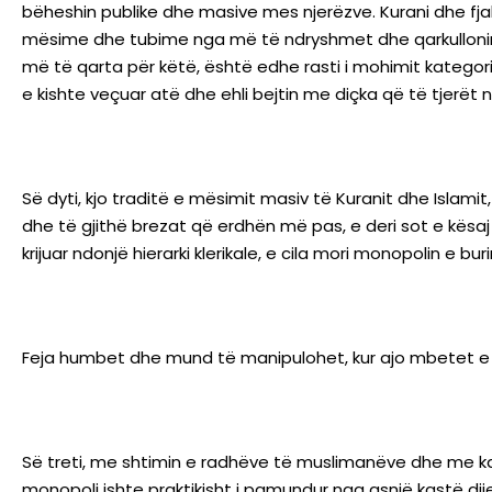
bëheshin publike dhe masive mes njerëzve. Kurani dhe fjal
mësime dhe tubime nga më të ndryshmet dhe qarkullonin m
më të qarta për këtë, është edhe rasti i mohimit kategorik q
e kishte veçuar atë dhe ehli bejtin me diçka që të tjerët nu
Së dyti, kjo traditë e mësimit masiv të Kuranit dhe Islam
dhe të gjithë brezat që erdhën më pas, e deri sot e kësaj 
krijuar ndonjë hierarki klerikale, e cila mori monopolin e b
Feja humbet dhe mund të manipulohet, kur ajo mbetet e pa
Së treti, me shtimin e radhëve të muslimanëve dhe me kalimi
monopoli ishte praktikisht i pamundur nga asnjë kastë di