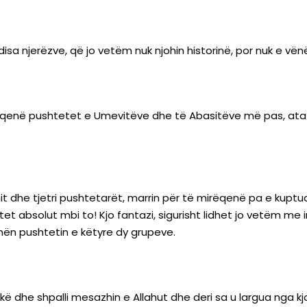
isa njerëzve, që jo vetëm nuk njohin historinë, por nuk e v
 se qenë pushtetet e Umevitëve dhe të Abasitëve më pas, ata
mit dhe tjetri pushtetarët, marrin për të mirëqenë pa e kupt
et absolut mbi to! Kjo fantazi, sigurisht lidhet jo vetëm me
 nën pushtetin e këtyre dy grupeve.
 Mekë dhe shpalli mesazhin e Allahut dhe deri sa u largua nga 