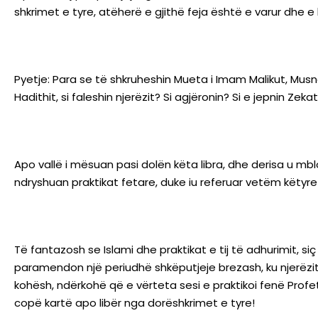
shkrimet e tyre, atëherë e gjithë feja është e varur dhe
Pyetje: Para se të shkruheshin Mueta i Imam Malikut, Musned
Hadithit, si faleshin njerëzit? Si agjëronin? Si e jepnin Zek
Apo vallë i mësuan pasi dolën këta libra, dhe derisa u mblo
ndryshuan praktikat fetare, duke iu referuar vetëm këtyre
Të fantazosh se Islami dhe praktikat e tij të adhurimit, si
paramendon një periudhë shkëputjeje brezash, ku njerëzit 
kohësh, ndërkohë që e vërteta sesi e praktikoi fenë Profet
copë kartë apo libër nga dorëshkrimet e tyre!