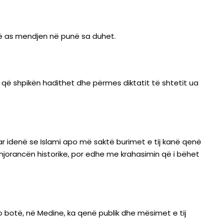
ënë as mendjen në punë sa duhet.
 që shpikën hadithet dhe përmes diktatit të shtetit ua
uar idenë se Islami apo më saktë burimet e tij kanë qenë
 injorancën historike, por edhe me krahasimin që i bëhet
kjo botë, në Medine, ka qenë publik dhe mësimet e tij