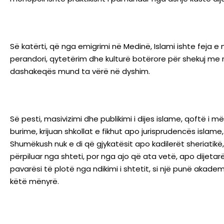
Së katërti, që nga emigrimi në Medinë, Islami ishte feja e 
perandori, qytetërim dhe kulturë botërore për shekuj me r
dashakeqës mund ta vërë në dyshim.
Së pesti, masivizimi dhe publikimi i dijes islame, qoftë i m
burime, krijuan shkollat e fikhut apo jurisprudencës islame
Shumëkush nuk e di që gjykatësit apo kadilerët sheriatikë
përpiluar nga shteti, por nga ajo që ata vetë, apo dijetarë 
pavarësi të plotë nga ndikimi i shtetit, si një punë akad
këtë mënyrë.