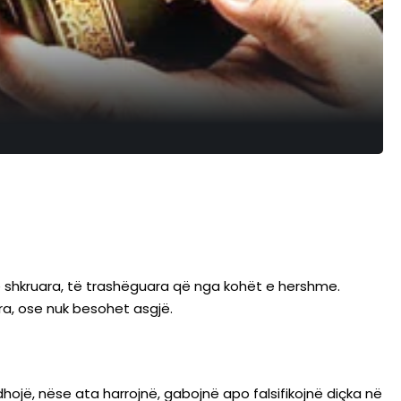
ë shkruara, të trashëguara që nga kohët e hershme.
a, ose nuk besohet asgjë.
dhojë, nëse ata harrojnë, gabojnë apo falsifikojnë diçka në