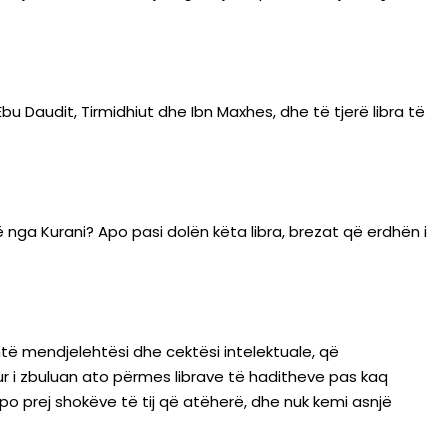
bu Daudit, Tirmidhiut dhe Ibn Maxhes, dhe të tjerë libra të
të nga Kurani? Apo pasi dolën këta libra, brezat që erdhën i
shtë mendjelehtësi dhe cektësi intelektuale, që
ur i zbuluan ato përmes librave të haditheve pas kaq
apo prej shokëve të tij që atëherë, dhe nuk kemi asnjë