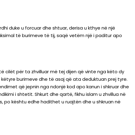
rdhi duke u forcuar dhe shtuar, derisa u kthye në një
ksimal të burimeve të tij, saqë vetëm një i paditur apo
të cilët për ta zhvilluar më tej dijen që vinte nga këto dy
 të këtyre burimeve dhe të asaj që ata deduktuan prej tyre.
 vendimet që jepnin nga ndonjë kod apo kanun i shkruar dhe
ikimi i shtetit. Shkurt dhe qartë, fikhu islam u zhvillua në
ës, po kështu edhe hadithet u ruajtën dhe u shkruan në