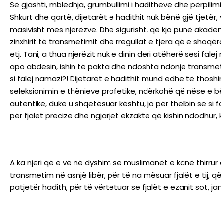
Së gjashti, mbledhja, grumbullimi i haditheve dhe përpilimi i
Shkurt dhe qartë, dijetarët e hadithit nuk bënë gjë tjetë
masivisht mes njerëzve. Dhe sigurisht, që kjo punë akademi
zinxhirit të transmetimit dhe rregullat e tjera që e shoqër
etj. Tani, a thua njerëzit nuk e dinin deri atëherë sesi f
apo abdesin, ishin të pakta dhe ndoshta ndonjë transmetues
si falej namazi?! Dijetarët e hadithit mund edhe të tho
seleksionimin e thënieve profetike, ndërkohë që nëse e bën
autentike, duke u shqetësuar kështu, jo për thelbin se si fa
për fjalët precize dhe ngjarjet ekzakte që kishin ndodhur,
A ka njeri që e vë në dyshim se muslimanët e kanë thirrur
transmetim në asnjë libër, për të na mësuar fjalët e tij, 
patjetër hadith, për të vërtetuar se fjalët e ezanit sot, j