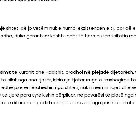
një shteti që jo vetëm nuk e humbi ekzistencën e tij, por që e
adhë, duke garantuar kështu ndër të tjera autenticitetin ma
ësimit të Kuranit dhe Hadithit, prodhoi një plejadë dijetarësh, 
, të cilat nga ana tjetër, ishin një tjetër rrugë e trashëgimit
, edhe pse emëroheshin nga shteti, nuk i merrnin ligjet dhe
të tjerë para tyre kishin përpiluar, në pavarësi të plotë nga nd
emike e ditunore e padiktuar apo udhëzuar nga pushteti i koh