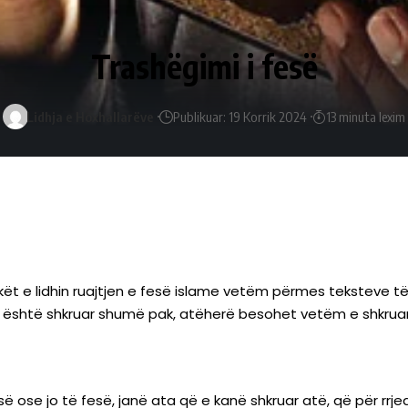
Trashëgimi i fesë
Lidhja e Hoxhallarëve
Publikuar: 19 Korrik 2024
13 minuta lexim
kët e lidhin ruajtjen e fesë islame vetëm përmes teksteve t
o është shkruar shumë pak, atëherë besohet vetëm e shkruar
ë ose jo të fesë, janë ata që e kanë shkruar atë, që për rrje