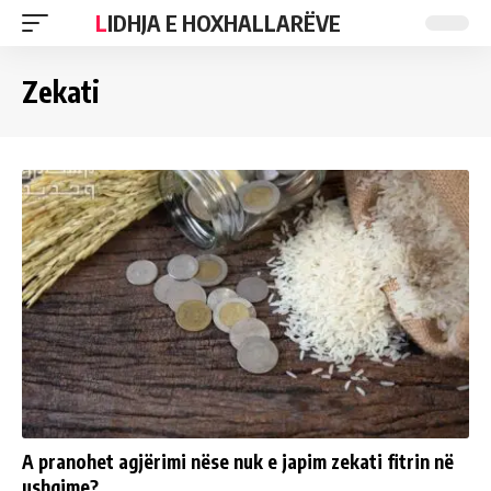
LIDHJA E HOXHALLARËVE
Zekati
A pranohet agjërimi nëse nuk e japim zekati fitrin në
ushqime?