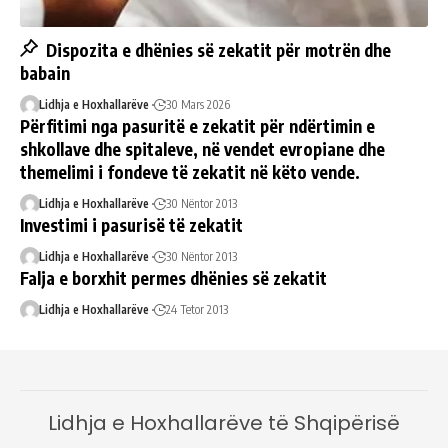
Dispozita e dhënies së zekatit për motrën dhe
babain
Lidhja e Hoxhallarëve
30 Mars 2026
Përfitimi nga pasuritë e zekatit për ndërtimin e
shkollave dhe spitaleve, në vendet evropiane dhe
themelimi i fondeve të zekatit në këto vende.
Lidhja e Hoxhallarëve
30 Nëntor 2013
Investimi i pasurisë të zekatit
Lidhja e Hoxhallarëve
30 Nëntor 2013
Falja e borxhit permes dhënies së zekatit
Lidhja e Hoxhallarëve
24 Tetor 2013
Lidhja e Hoxhallarëve të Shqipërisë