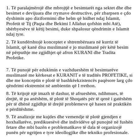
Të paralajmërojë dhe mbrojtjë e besimtarët nga sektet dhe dhe
besimet e devijuara dhe rrymave destructive, për zbarpsen e çdo
dyshimin apo diziformimi dhe helm që hidhet ndaj Islamit,
Profetit të Tij (Paqia dhe Bekimi I Allahut qofshin mbi Atë),
shërbyesëve të këtij besimi, duke shpalosur qëndrimin e Islamit
ndaj tyre.
Të kundërshtojë konceptet e shtrembëruara në kurriz të
Islamit, që kanë disa muslimanë e jo muslimanë për këtë besim
në përputhje me zgjidhjet që afron KURANI dhe Tradita
Profetike.
Të punojë për edukimin e vazhdueshëm të besimtarëve
muslimanë me kërkesat e KURANIT e të traditës PROFETIKE, si
dhe me konceptin e plotë të bashkëekzistencës paqësore larg çdo
qëndrimi ekstremist në ambientin që I rrethon.
Të krijojë një imazh të dashur, të afrueshëm, ndihmues, të
drejtë, të pa anëshëm, të plotë të Shoqatës për të qenë i gatëshëm
për të dhënë zgjidhje të drejtë problemeve që hasen në praktikën
e përditëshme.
Të analizoje me kujdes dhe vemendje të plotë gjendjen e
hoxhallarëve, predikuesëvë dhe individëve që punojnë në fushën
fetare dhe mbi bazën e problematikave të dala të organizojë
punën për ngritjen e tyre ideollogjike dhe tekniko profesionale.