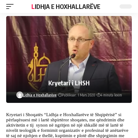
LIDHJA E HOXHALLARËVE
Kryetari i LHSH
Lidhja e Hoxhallarëve
Publikuar: 1 Mars 2020
4 minuta lexim
Kryetari i Shoqatës “Lidhja e Hoxhallarëve të Shqipërisë” si
përfaqësuesi më i lartë shpirtëror shoqates, me qëndrimin dhe
aktivitetin e tij synon në ngritjen në një shkallë më të lartë të
nivelit teologjik e formimit organizativ e profesinal të anëtarëve
të saj në njohjen e thellë, kuptimin e plotë dhe shpjegimin me