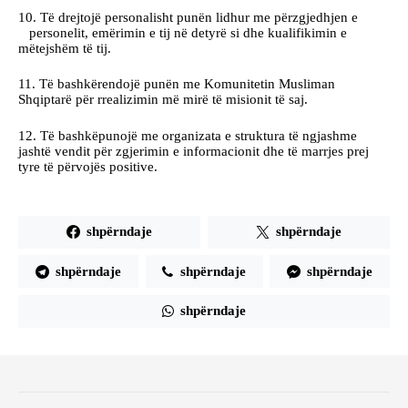
10. Të drejtojë personalisht punën lidhur me përzgjedhjen e
personelit, emërimin e tij në detyrë si dhe kualifikimin e
mëtejshëm të tij.
11. Të bashkërendojë punën me Komunitetin Musliman
Shqiptarë për rrealizimin më mirë të misionit të saj.
12. Të bashkëpunojë me organizata e struktura të ngjashme
jashtë vendit për zgjerimin e informacionit dhe të marrjes prej
tyre të përvojës positive.
shpërndaje
shpërndaje
shpërndaje
shpërndaje
shpërndaje
shpërndaje