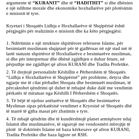
argumente të
“KURANIT”
dhe të
“HADITHIT”
si dhe dhënien
e një ndihme morale dhe ekonomike hoxhallarëve për plotësimin
e misionit të tyre.
Kryetari i Shoqatës Lidhja e Hoxhallarëve të Shqipërisë është
përgjegjës për realizimin e misionit dhe ka këto përgjegjësi:
Ndërtimin e një strukture shpirtërore referuese Islame, për
besimtarët muslimam shqiptarë për të gjallëruar në një stad më të
lartë statusin shpirtëror të Hoxhallarëve e besimtarëve musliman,
si dhe për interpretuar dhe dhënë zgjidhjen e duhur fetare, në
përputhje me zgjidhjet që afron KURANI dhe Tradita Profetike.
Të drejtojë personalisht Këshillin e Përhershëm të Shoqatës
“Lidhja e Hoxhallarëve të Shqipërisë” për probleme, detyra dhe
ngjarje me të cilat përballet Shoqata dhe besimtarët musliman, të
përcaktohet qëndrimi që duhet të mbajnë duke dalë me vendimin
përkatës të miratuar nga Këshilli I Përhershëm e Shoqatës.
Të bëjë të njohur anëtarëve të Shoqatës dhe besimtarëve
Mysliman sipas përkatësisë vendimet e Kryesisë së Shoqatës dhë
të marrë të gjtha masat për zbatimin e tyre.
Të mbajë qëndrim dhe të kundërshtojë planet armiqësore ndaj
Islamit dhe muslimanëve, të sigurojë me vendosmëri mbrojtje të
plotë të doktrinës Islame në baza kërkesave që afron KURANI,
Tradita Profetike dhe baza ligjore në RSH.