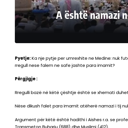
A është namazi n
Pyetje:
Ka nje pytje per umrexhite ne Medine: nuk fut
rregull nese falem ne safe jashte para imamit?
Përgjigje :
Rregulli bazë në këtë çështje është se xhemati duhet
Nëse dikush falet para imamit atëherë namazi i tij nuk
Argument për këtë është hadithi i Aishes r.a. se prof
Transmeton Buhariu (688) dhe Muslimi (412).