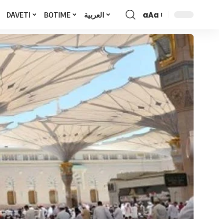
aAa
DAVETI
BOTIME
العربية
Font
Resizer