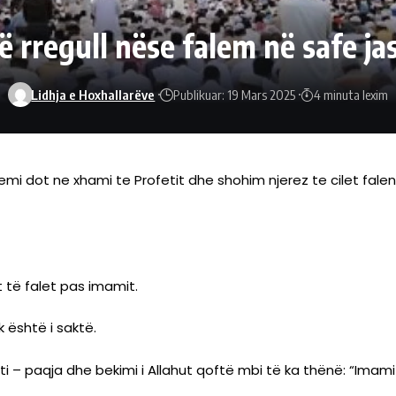
ë rregull nëse falem në safe ja
Lidhja e Hoxhallarëve
Publikuar: 19 Mars 2025
4 minuta lexim
emi dot ne xhami te Profetit dhe shohim njerez te cilet fale
 të falet pas imamit.
 është i saktë.
eti – paqja dhe bekimi i Allahut qoftë mbi të ka thënë: “Ima