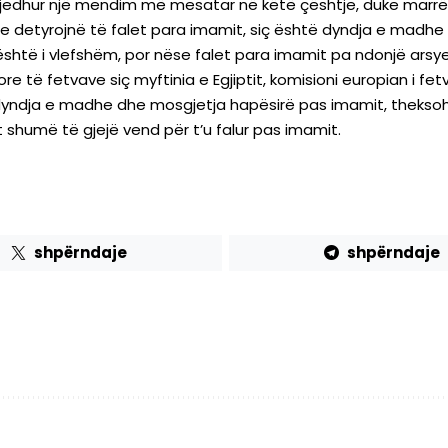
 zgjedhur një mendim më mesatar në këtë çështje, duke marrë
e detyrojnë të falet para imamit, siç është dyndja e madhe 
shtë i vlefshëm, por nëse falet para imamit pa ndonjë arsye,
të fetvave siç myftinia e Egjiptit, komisioni europian i fetv
 dyndja e madhe dhe mosgjetja hapësirë pas imamit, theksohe
shumë të gjejë vend për t’u falur pas imamit.
shpërndaje
shpërndaje