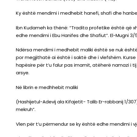
Ky është mendimi i medhebit hanefi, shafi dhe hanbel
Ibn Kudameh ka thënë: “Tradita profetike është që x
edhe mendimi i Ebu Hanifes dhe Shafiut”. El-Mugni 3/
Ndërsa mendimi i medhebit maliki është se nuk është
por megjithatë ai është i saktë dhe i vlefshëm. Kurs
hapësire për t’u falur pas imamit, atëherë namazi i ti
arsye.
Në librin e medhhebit maliki
(Hashijetul-Adevij ala Kifajetit- Talib Er-rabbanij 1/
mekruh”.
Vlen për t’u përmendur se ky është edhe mendimi i 