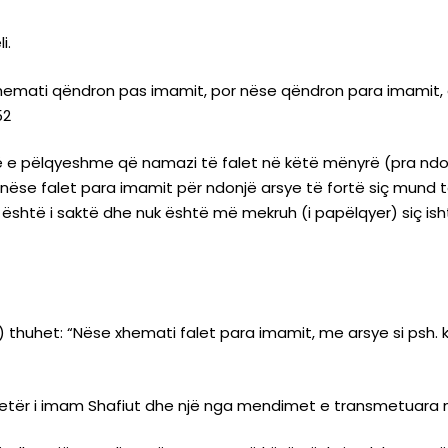
i.
hemati qëndron pas imamit, por nëse qëndron para imamit, a
52
 e pëlqyeshme që namazi të falet në këtë mënyrë (pra ndonj
e nëse falet para imamit për ndonjë arsye të fortë siç mund 
j është i saktë dhe nuk është më mekruh (i papëlqyer) siç ish
307) thuhet: “Nëse xhemati falet para imamit, me arsye si psh.
vjetër i imam Shafiut dhe një nga mendimet e transmetuar