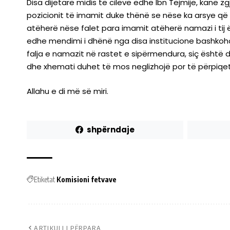
Disa dijetarë midis të cilëve edhe Ibn Tejmije, kanë
pozicionit të imamit duke thënë se nëse ka arsye që 
atëherë nëse falet para imamit atëherë namazi i tij ë
edhe mendimi i dhënë nga disa institucione bashkohore 
falja e namazit në rastet e sipërmendura, siç është
dhe xhemati duhet të mos neglizhojë por të përpiqet 
Allahu e di më së miri.
shpërndaje
Etiketat
Komisioni fetvave
ARTIKULLI PËRPARA