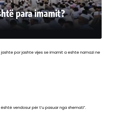
shtë para imamit?
n jashte por jashte vijes se imamit a eshte namazi ne
mi është vendosur për t’u pasuar nga xhemati”.