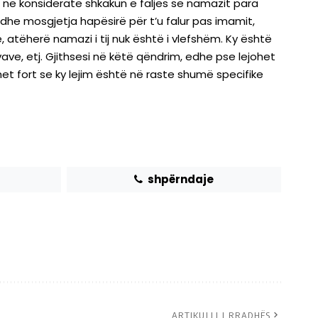
 në konsideratë shkakun e faljes së namazit para
dhe mosgjetja hapësirë për t’u falur pas imamit,
 atëherë namazi i tij nuk është i vlefshëm. Ky është
ave, etj. Gjithsesi në këtë qëndrim, edhe pse lejohet
t fort se ky lejim është në raste shumë specifike
shpërndaje
ARTIKULLI I RRADHËS