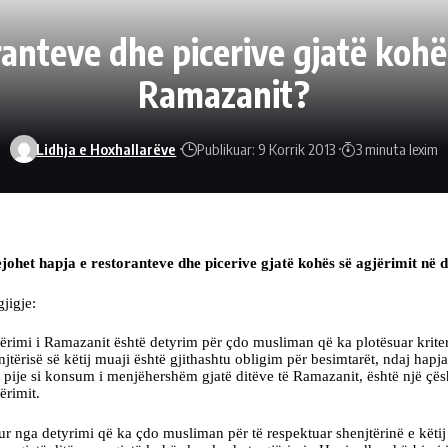
ranteve dhe picerive gjatë kohës
Ramazanit?
Lidhja e Hoxhallarëve
Publikuar: 9 Korrik 2013
3 minuta lexim
ejohet hapja e restoranteve dhe picerive gjatë kohës së agjërimit në 
gjigje:
ërimi i Ramazanit është detyrim për çdo musliman që ka plotësuar kritere
njtërisë së këtij muaji është gjithashtu obligim për besimtarët, ndaj hapj
 pije si konsum i menjëhershëm gjatë ditëve të Ramazanit, është një çështj
ërimit.
ur nga detyrimi që ka çdo musliman për të respektuar shenjtërinë e këti