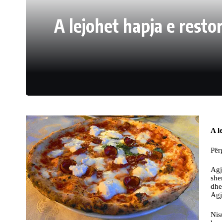
A lejohet hapja e resto
A l
Për
Agj
she
dhe
Agj
Nis