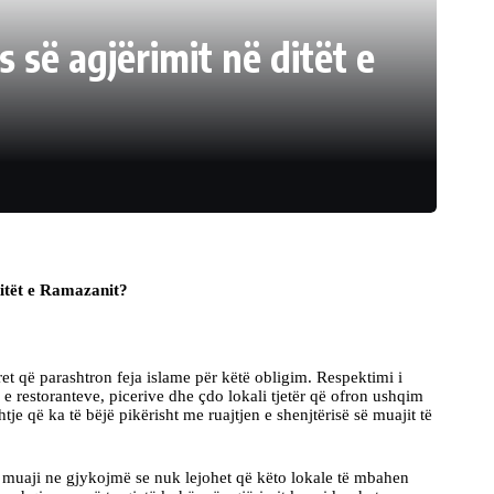
 së agjërimit në ditët e
ditët e Ramazanit?
t që parashtron feja islame për këtë obligim. Respektimi i
a e restoranteve, picerive dhe çdo lokali tjetër që ofron ushqim
e që ka të bëjë pikërisht me ruajtjen e shenjtërisë së muajit të
j muaji ne gjykojmë se nuk lejohet që këto lokale të mbahen