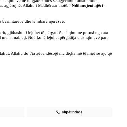
 i ushqimeve në to gjatë kohës së agjërimit konsiderohet
os agjërojnë. Allahu i Madhëruar thotë:
“
Ndihmojeni njëri-
 e besimtarëve dhe të mbarë njerëzve.
rit, gjithashtu i lejohet të përgatisë ushqim me porosi nga ata
ël menstrual, etj. Ndërkohë lejohet përgatitja e ushqimeve para
Allahut, Allahu do t’ia zëvendësojë me diçka më të mirë se ajo që
shpërndaje