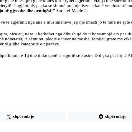
ur gjatë ditës, pra gjatë kohës kur kryhet agjërimi. Hapja dhe shërbimi
etyrë të agjërojnë, paçka se shumë prej njerëzve e kanë vendosur të m
e jo në gjynahe dhe armiqësi!”
Surja el-Maide 2.
tëve të agjërimit nga ana e muslimanëve jep një imazh jo të mirë në sytë
hqim, pica etj, nëse u kërkohet nga dikush që do ti konsumojë ato pas ifta
në udhëtarët, të sëmurët, pleqtë e thyer në moshë, fëmijët, gratë me cik
ër të gjithë kategoritë e njerëzve.
hpërblimin e Tij dhe duke qenë të sigurtë se kush e lë diçka për hir të 
shpërndaje
shpërndaje