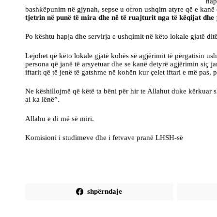
hap
bashkëpunim në gjynah, sepse u ofron ushqim atyre që e kanë d
tjetrin në punë të mira dhe në të ruajturit nga të këqijat dh
Po kështu hapja dhe servirja e ushqimit në këto lokale gjatë di
Lejohet që këto lokale gjatë kohës së agjërimit të përgatisin us
persona që janë të arsyetuar dhe se kanë detyrë agjërimin siç ja
iftarit që të jenë të gatshme në kohën kur çelet iftari e më pas, p
Ne këshillojmë që këtë ta bëni për hir te Allahut duke kërkuar s
ai ka lënë”.
Allahu e di më së miri.
Komisioni i studimeve dhe i fetvave pranë LHSH-së
shpërndaje