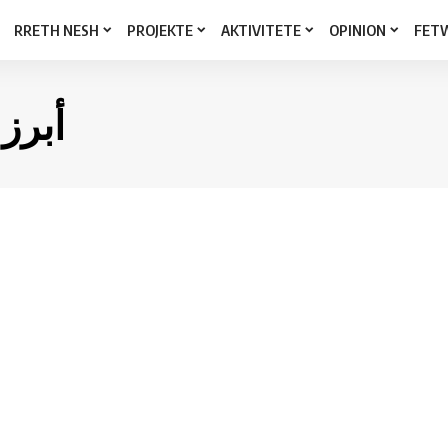
RRETH NESH
PROJEKTE
AKTIVITETE
OPINION
FET
أبرز 