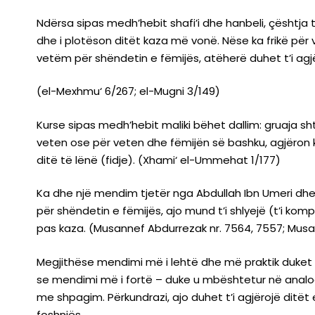
Ndërsa sipas medh’hebit shafi’i dhe hanbeli, çështja 
dhe i plotëson ditët kaza më vonë. Nëse ka frikë për
vetëm për shëndetin e fëmijës, atëherë duhet t’i agjë
(el-Mexhmu‘ 6/267; el-Mugni 3/149)
Kurse sipas medh’hebit maliki bëhet dallim: gruaja sh
veten ose për veten dhe fëmijën së bashku, agjëron 
ditë të lënë (fidje). (Xhami‘ el-Ummehat 1/177)
Ka dhe një mendim tjetër nga Abdullah Ibn Umeri dhe 
për shëndetin e fëmijës, ajo mund t’i shlyejë (t’i kom
pas kaza. (Musannef Abdurrezak nr. 7564, 7557; Musann
Megjithëse mendimi më i lehtë dhe më praktik duket a
se mendimi më i fortë – duke u mbështetur në analog
me shpagim. Përkundrazi, ajo duhet t’i agjërojë ditët e
foshnjës.