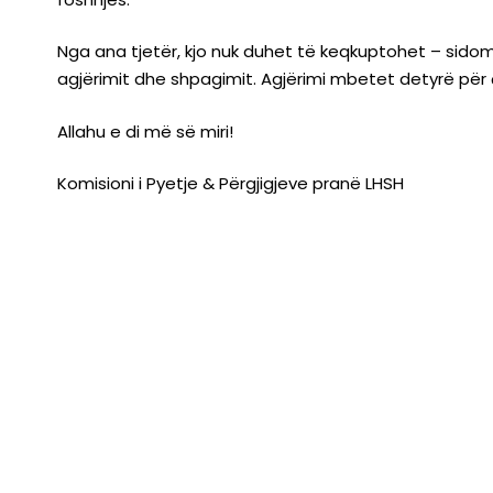
Nga ana tjetër, kjo nuk duhet të keqkuptohet – sidomo
agjërimit dhe shpagimit. Agjërimi mbetet detyrë pë
Allahu e di më së miri!
Komisioni i Pyetje & Përgjigjeve pranë LHSH