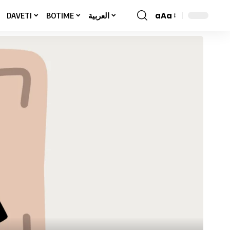
aAa
DAVETI
BOTIME
العربية
Font
Resizer