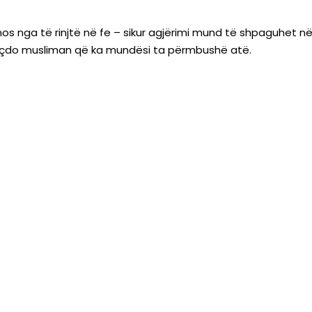
s nga të rinjtë në fe – sikur agjërimi mund të shpaguhet në 
r çdo musliman që ka mundësi ta përmbushë atë.