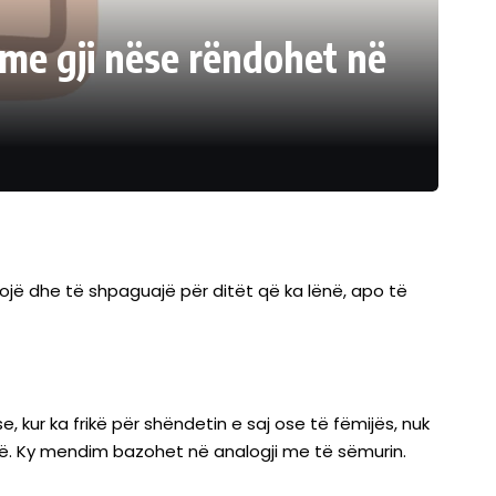
 me gji nëse rëndohet në
jë dhe të shpaguajë për ditët që ka lënë, apo të
, kur ka frikë për shëndetin e saj ose të fëmijës, nuk
rë. Ky mendim bazohet në analogji me të sëmurin.