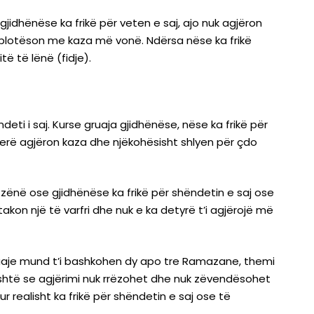
jidhënëse ka frikë për veten e saj, ajo nuk agjëron
i plotëson me kaza më vonë. Ndërsa nëse ka frikë
ë të lënë (fidje).
eti i saj. Kurse gruaja gjidhënëse, nëse ka frikë për
herë agjëron kaza dhe njëkohësisht shlyen për çdo
zënë ose gjidhënëse ka frikë për shëndetin e saj ose
akon një të varfri dhe nuk e ka detyrë t’i agjërojë më
gruaje mund t’i bashkohen dy apo tre Ramazane, themi
shtë se agjërimi nuk rrëzohet dhe nuk zëvendësohet
r realisht ka frikë për shëndetin e saj ose të