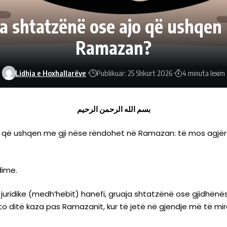
ja shtatzënë ose ajo që ushqen
Ramazan?
Lidhja e Hoxhallarëve
Publikuar: 25 Shkurt 2026
4 minuta lexim
بسم الله الرحمن الرحيم
o që ushqen me gji nëse rëndohet në Ramazan: të mos agjëro
dime.
s juridike (medh’hebit) hanefi, gruaja shtatzënë ose gjidhënëse
o ditë kaza pas Ramazanit, kur të jetë në gjendje më të mi