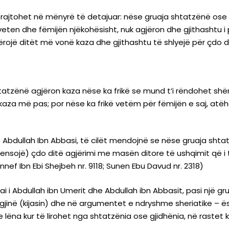
trajtohet në mënyrë të detajuar: nëse gruaja shtatzënë ose g
 veten dhe fëmijën njëkohësisht, nuk agjëron dhe gjithashtu 
rojë ditët më vonë kaza dhe gjithashtu të shlyejë për çdo dit
tatzënë agjëron kaza nëse ka frikë se mund t’i rëndohet shënd
kaza më pas; por nëse ka frikë vetëm për fëmijën e saj, atë
Abdullah Ibn Abbasi, të cilët mendojnë se nëse gruaja shtat
pensojë) çdo ditë agjërimi me masën ditore të ushqimit që i t
ef Ibn Ebi Shejbeh nr. 9118; Sunen Ebu Davud nr. 2318)
i i Abdullah ibn Umerit dhe Abdullah ibn Abbasit, pasi një 
jinë (kijasin) dhe në argumentet e ndryshme sheriatike – ë
 lëna kur të lirohet nga shtatzënia ose gjidhënia, në rastet ku