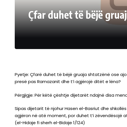
Çfar duhet të bëjë grua
Pyetje: Çfarë duhet të bëjë gruaja shtatzënë ose aj
presë pas Ramazanit dhe t’i agjërojë ditët e lëna?
Përgjigje: Për këtë çështje dijetarët ndajnë disa men
Sipas dijetarit të njohur Hasen el-Basriut dhe shkollë
agjëron në atë moment, por duhet t’i zëvendësojë at
(el-Hidaje fi sherh el-Bidaje 1/124)