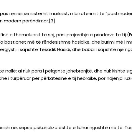
as rënies së sistemit marksist, mbizotërimit të “postmodern
rimin modern perëndimor.[3]
inë e themeluesit të saj, pasi prejardhja e prindërve të tij (Fr
 nga bastionet më të rëndësishme hasidike, dhe burimi më i ma
ërgjyshi i saj ishte Tesadik Hasidi, dhe babai i saj ishte një n
n të rrallë; ai nuk para i pëlqente johebrenjtë, dhe nuk kishte si
he i turpëruar për përkatësinë e tij hebraike, por ndjenja ilu
ndësishme, sepse psikanaliza është e lidhur ngushtë me të. Ta