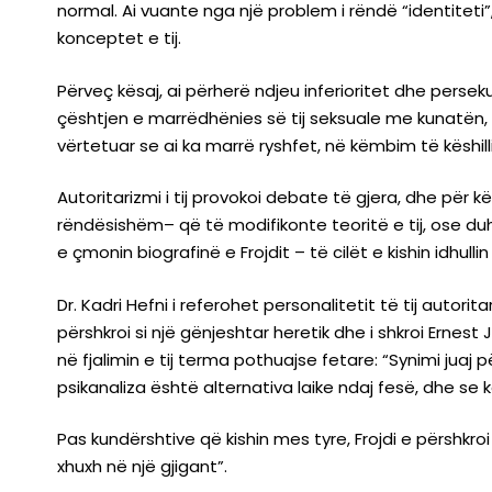
normal. Ai vuante nga një problem i rëndë “identiteti
konceptet e tij.
Përveç kësaj, ai përherë ndjeu inferioritet dhe perseku
çështjen e marrëdhënies së tij seksuale me kunatën, 
vërtetuar se ai ka marrë ryshfet, në këmbim të këshill
Autoritarizmi i tij provokoi debate të gjera, dhe për kë
rëndësishëm– që të modifikonte teoritë e tij, ose duh
e çmonin biografinë e Frojdit – të cilët e kishin idhull
Dr. Kadri Hefni i referohet personalitetit të tij autori
përshkroi si një gënjeshtar heretik dhe i shkroi Ern
në fjalimin e tij terma pothuajse fetare: “Synimi jua
psikanaliza është alternativa laike ndaj fesë, dhe se 
Pas kundërshtive që kishin mes tyre, Frojdi e përshkro
xhuxh në një gjigant”.