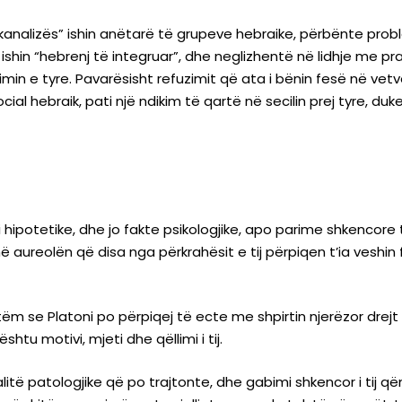
kanalizës” ishin anëtarë të grupeve hebraike, përbënte prob
j ishin “hebrenj të integruar”, dhe neglizhentë në lidhje me pr
min e tyre. Pavarësisht refuzimit që ata i bënin fesë në vetv
ocial hebraik, pati një ndikim të qartë në secilin prej tyre, du
ori hipotetike, dhe jo fakte psikologjike, apo parime shkenco
ë aureolën që disa nga përkrahësit e tij përpiqen t’ia veshi
vetëm se Platoni po përpiqej të ecte me shpirtin njerëzor drej
htu motivi, mjeti dhe qëllimi i tij.
litë patologjike që po trajtonte, dhe gabimi shkencor i tij që