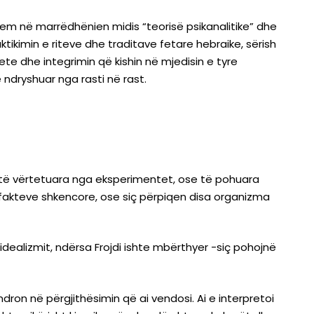
lem në marrëdhënien midis “teorisë psikanalitike” dhe
aktikimin e riteve dhe traditave fetare hebraike, sërish
ete dhe integrimin që kishin në mjedisin e tyre
ke ndryshuar nga rasti në rast.
re të vërtetuara nga eksperimentet, ose të pohuara
n fakteve shkencore, ose siç përpiqen disa organizma
t idealizmit, ndërsa Frojdi ishte mbërthyer -siç pohojnë
ndron në përgjithësimin që ai vendosi. Ai e interpretoi