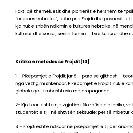
Fakti që themeluesit dhe pionierët e hershëm të “psi
“origjinës hebraike”, edhe pse Frojdi dhe pasuesit e ti
kjo nuk e zhbën ndikimin e kulturës hebraike në mendi
kulturor dhe social, sërish formimi i tyre kulturor dhe s
Kritika e metodës së Frojdit[10]
1 – Pikëpamjet e Frojdit janë – para së gjithash – te
nga vëzhgimi shkencor. Pikëpamjet e Frojdit nuk e kan
globale që t’i mbështesin me propagandë.
2- Kjo teori është një zgjatim i filozofisë platonike, 
studentët e tij- në shtysën seksuale; për të mbetur kës
3 – Frojdi është ndikuar në pikëpamjet e tij për anoma