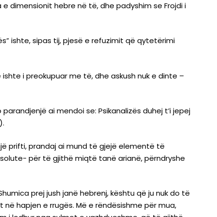
a e dimensionit hebre në të, dhe padyshim se Frojdi i
s” ishte, sipas tij, pjesë e refuzimit që qytetërimi
 që ishte i preokupuar me të, dhe askush nuk e dinte –
 parandjenjë ai mendoi se: Psikanalizës duhej t’i jepej
).
i një prifti, prandaj ai mund të gjejë elementë të
lute- për të gjithë miqtë tanë arianë, përndryshe
humica prej jush janë hebrenj, kështu që ju nuk do të
est në hapjen e rrugës. Më e rëndësishme për mua,