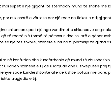
 vet mbi supet e një gjiganti të stërmadh, mund të shohë më 
h, por nuk është e vërtetë për një morr në flokët e atij gjigant
inë shkencore, pasi një nga vendimet e shkencave origjinale ë
ë që të marrë një formë të përsosur, dhe të jetë e qëndruesh
ë së njëjtës shkollë, atëherë si mund t’i përfshijë të gjitha asp
i ra në konfuzion dhe kundërthënie që mund të zbuloheshin far
ilat u kapën nxënësit e tij që u larguan dhe u shkëputën prej 
të mënyrë saqë kundërshtonte atë që kishte botuar më parë, po
ishte tragjedia e tij.