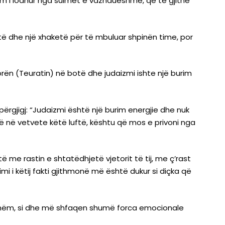
 jam i lodhur nga sulmet e vazhdueshme, që të gjithë
të dhe një xhaketë për të mbuluar shpinën time, por
orën (Teuratin) në botë dhe judaizmi ishte një burim
përgjigj: “Judaizmi është një burim energjie dhe nuk
ë në vetvete këtë luftë, kështu që mos e privoni nga
ë me rastin e shtatëdhjetë vjetorit të tij, me ç’rast
i i këtij fakti gjithmonë më është dukur si diçka që
jtshëm, si dhe më shfaqen shumë forca emocionale