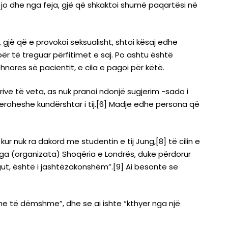
r jo dhe nga feja, gjë që shkaktoi shumë paqartësi në
, gjë që e provokoi seksualisht, shtoi kësaj edhe
ër të treguar përfitimet e saj. Po ashtu është
hnores së pacientit, e cila e pagoi për këtë.
eorive të veta, as nuk pranoi ndonjë sugjerim -sado i
deroheshe kundërshtar i tij.[6] Madje edhe persona që
kur nuk ra dakord me studentin e tij Jung,[8] të cilin e
 nga (organizata) Shoqëria e Londrës, duke përdorur
gut, është i jashtëzakonshëm”.[9] Ai besonte se
 dhe të dëmshme”, dhe se ai ishte “kthyer nga një