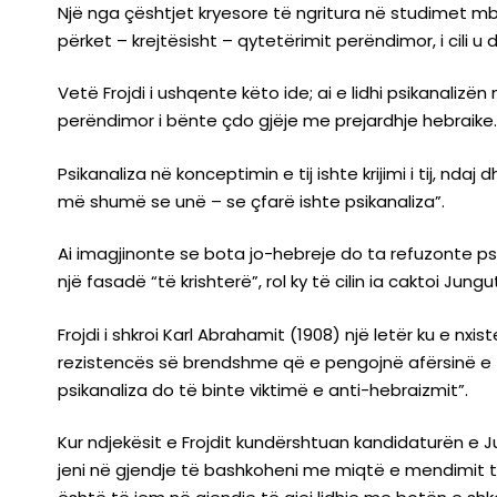
Një nga çështjet kryesore të ngritura në studimet mbi
përket – krejtësisht – qytetërimit perëndimor, i cili u 
Vetë Frojdi i ushqente këto ide; ai e lidhi psikanalizën
perëndimor i bënte çdo gjëje me prejardhje hebraike.
Psikanaliza në konceptimin e tij ishte krijimi i tij, n
më shumë se unë – se çfarë ishte psikanaliza”.
Ai imagjinonte se bota jo-hebreje do ta refuzonte psik
një fasadë “të krishterë”, rol ky të cilin ia caktoi Jungu
Frojdi i shkroi Karl Abrahamit (1908) një letër ku e nxis
rezistencës së brendshme që e pengojnë afërsinë e 
psikanaliza do të binte viktimë e anti-hebraizmit”.
Kur ndjekësit e Frojdit kundërshtuan kandidaturën e 
jeni në gjendje të bashkoheni me miqtë e mendimit të