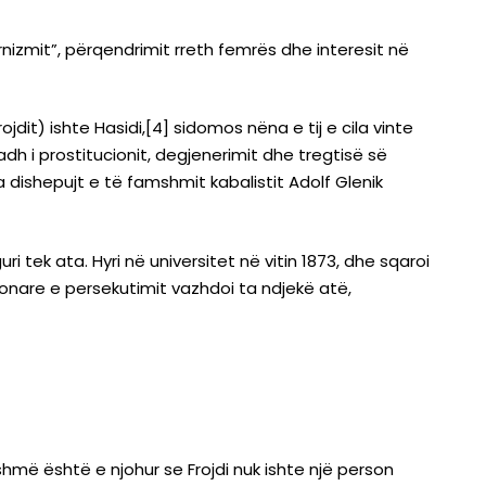
izmit”, përqendrimit rreth femrës dhe interesit në
ojdit) ishte Hasidi,[4] sidomos nëna e tij e cila vinte
dh i prostitucionit, degjenerimit dhe tregtisë së
ga dishepujt e të famshmit kabalistit Adolf Glenik
guri tek ata. Hyri në universitet në vitin 1873, dhe sqaroi
zionare e persekutimit vazhdoi ta ndjekë atë,
shmë është e njohur se Frojdi nuk ishte një person