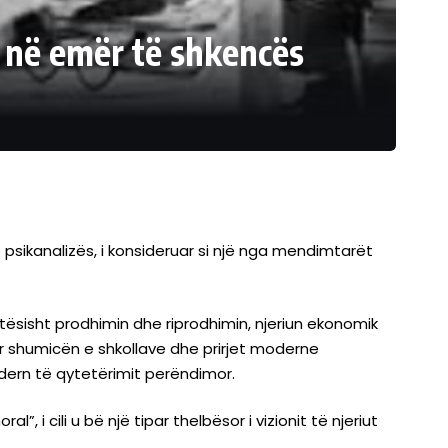
it në emër të shkencës
 psikanalizës, i konsideruar si një nga mendimtarët
ësisht prodhimin dhe riprodhimin, njeriun ekonomik
ur shumicën e shkollave dhe prirjet moderne
dern të qytetërimit perëndimor.
i cili u bë një tipar thelbësor i vizionit të njeriut