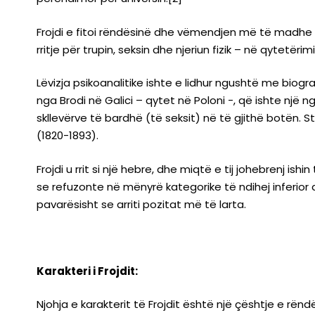
Frojdi e fitoi rëndësinë dhe vëmendjen më të madhe p
rritje për trupin, seksin dhe njeriun fizik – në qytetë
Lëvizja psikoanalitike ishte e lidhur ngushtë me biograf
nga Brodi në Galici – qytet në Poloni -, që ishte një
skllevërve të bardhë (të seksit) në të gjithë botën. St
(1820-1893).
Frojdi u rrit si një hebre, dhe miqtë e tij johebrenj ishi
se refuzonte në mënyrë kategorike të ndihej inferior d
pavarësisht se arriti pozitat më të larta.
Karakteri i Frojdit
:
Njohja e karakterit të Frojdit është një çështje e rë