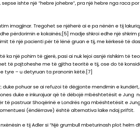
”, sepse ishte një “hebre johebre”, pra një hebre nga raca po
tim imagjinar. Tregohet se njëherë ai e pa nënën e tij lakuriq
dhe përdorimin e kokainës;[5] madje shkroi edhe një shkrim p
imit të një pacienti për të lënë gruan e tij, me kërkesë të das
të ka një pohim të gjerë, pasi ai nuk lejoi asnjë rishikim të t
et të pajtoheshe me të gjitha teoritë e tij, ose do të konsi
in e tyre – u detyruan ta pranonin këtë.[7]
tar; duke pohuar se ai refuzoi të dëgjonte mendimin e kundërt, 
est Jones duke e inkurajuar që të dëbojë mbështetësit e Jung
j për të pastruar Shoqërinë e Londrës nga mbështetësit e Jun
komentuesi (ëndërrave) është alternativa laike ndaj priftit.
i nxënësin e tij Adler si “Një grumbull mbeturinash plot helm