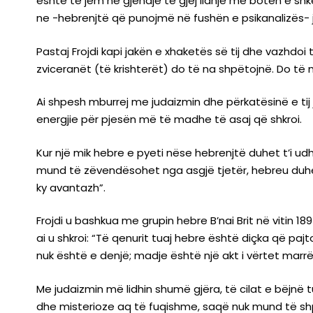
është të jem në gjendje të gjej lidhje me botën e shk
ne -hebrenjtë që punojmë në fushën e psikanalizës- je
Pastaj Frojdi kapi jakën e xhaketës së tij dhe vazhd
zviceranët (të krishterët) do të na shpëtojnë. Do të
Ai shpesh mburrej me judaizmin dhe përkatësinë e tij 
energjie për pjesën më të madhe të asaj që shkroi.
Kur një mik hebre e pyeti nëse hebrenjtë duhet t’i udh
mund të zëvendësohet nga asgjë tjetër, hebreu duhet 
ky avantazh”.
Frojdi u bashkua me grupin hebre B’nai Brit në vitin 1
ai u shkroi: “Të qenurit tuaj hebre është diçka që pa
nuk është e denjë; madje është një akt i vërtet marrë
Me judaizmin më lidhin shumë gjëra, të cilat e bëjn
dhe misterioze aq të fuqishme, saqë nuk mund të sh