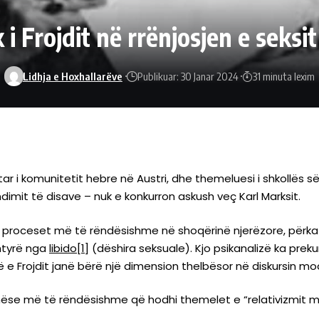
i Frojdit në rrënjosjen e seks
Lidhja e Hoxhallarëve
Publikuar: 30 Janar 2024
31 minuta lexim
 i komunitetit hebre në Austri, dhe themeluesi i shkollës së
imit të disave – nuk e konkurron askush veç Karl Marksit.
 proceset më të rëndësishme në shoqërinë njerëzore, përkat
shtyrë nga
libido[1]
(dëshira seksuale). Kjo psikanalizë ka prek
e Frojdit janë bërë një dimension thelbësor në diskursin mo
e më të rëndësishme që hodhi themelet e “relativizmit moral”, 