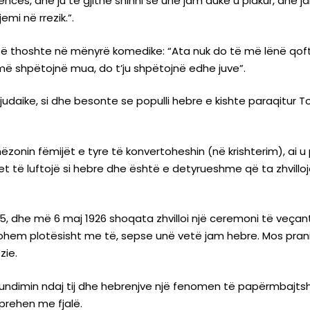
encës, dhe ju të gjithë shihni se unë jam duke u plakur, dhe
mi në rrezik.”.
oi të thoshte në mënyrë komedike: “Ata nuk do të më lënë qof
 më shpëtojnë mua, do t’ju shpëtojnë edhe juve”.
judaike, si dhe besonte se populli hebre e kishte paraqitur T
ëzonin fëmijët e tyre të konvertoheshin (në krishterim), ai u 
të luftojë si hebre dhe është e detyrueshme që ta zhvilloj
895, dhe më 6 maj 1926 shoqata zhvilloi një ceremoni të veçant
jtohem plotësisht me të, sepse unë vetë jam hebre. Mos pranim
zie.
ë tundimin ndaj tij dhe hebrenjve një fenomen të papërmba
prehen me fjalë.