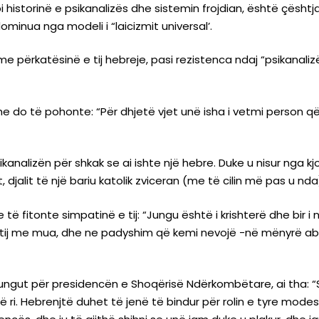
 historinë e psikanalizës dhe sistemin frojdian, është çështj
dominua nga modeli i “laicizmit universal’.
 me përkatësinë e tij hebreje, pasi rezistenca ndaj “psikanalizë
daj dhe do të pohonte: “Për dhjetë vjet unë isha i vetmi person
analizën për shkak se ai ishte një hebre. Duke u nisur nga kjo
t, djalit të një bariu katolik zviceran (me të cilin më pas u nda
te të fitonte simpatinë e tij: “Jungu është i krishterë dhe bir 
tij me mua, dhe ne padyshim që kemi nevojë -në mënyrë abso
Jungut për presidencën e Shoqërisë Ndërkombëtare, ai tha: “S
 ri. Hebrenjtë duhet të jenë të bindur për rolin e tyre mod