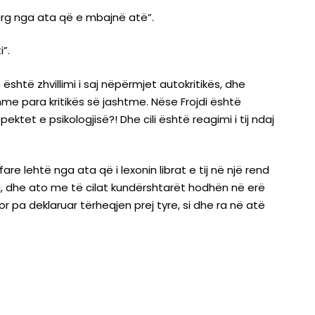
larg nga ata që e mbajnë atë”.
i”.
shtë zhvillimi i saj nëpërmjet autokritikës, dhe
me para kritikës së jashtme. Nëse Frojdi është
ektet e psikologjisë?! Dhe cili është reagimi i tij ndaj
e lehtë nga ata që i lexonin librat e tij në një rend
tij, dhe ato me të cilat kundërshtarët hodhën në erë
r pa deklaruar tërheqjen prej tyre, si dhe ra në atë