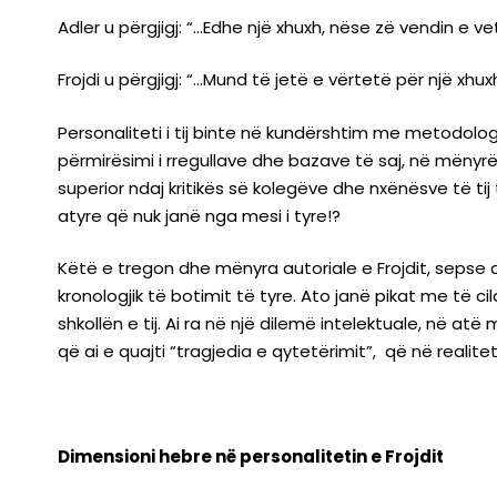
Adler u përgjigj: “…Edhe një xhuxh, nëse zë vendin e
Frojdi u përgjigj: “…Mund të jetë e vërtetë për një xhux
Personaliteti i tij binte në kundërshtim me metodologj
përmirësimi i rregullave dhe bazave të saj, në mënyr
superior ndaj kritikës së kolegëve dhe nxënësve të tij t
atyre që nuk janë nga mesi i tyre!?
Këtë e tregon dhe mënyra autoriale e Frojdit, sepse a
kronologjik të botimit të tyre. Ato janë pikat me të c
shkollën e tij. Ai ra në një dilemë intelektuale, në a
që ai e quajti “tragjedia e qytetërimit”, që në realitet 
Dimensioni hebre në personalitetin e Frojdit