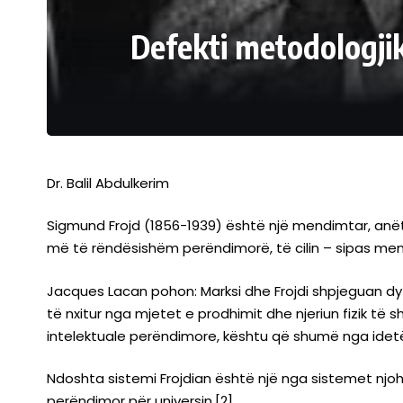
Defekti metodologjik 
Dr. Balil Abdulkerim
Sigmund Frojd (1856-1939) është një mendimtar, anëtar
më të rëndësishëm perëndimorë, të cilin – sipas mend
Jacques Lacan pohon: Marksi dhe Frojdi shpjeguan dy
të nxitur nga mjetet e prodhimit dhe njeriun fizik të 
intelektuale perëndimore, kështu që shumë nga idetë 
Ndoshta sistemi Frojdian është një nga sistemet njohës
perëndimor për universin.[2]