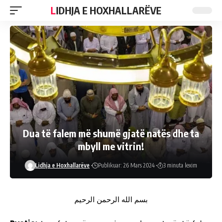
LIDHJA E HOXHALLARËVE
Dua të falem më shumë gjatë natës dhe ta
mbyll me vitrin!
Lidhja e Hoxhallarëve
Publikuar: 26 Mars 2024
3 minuta lexim
بسم الله الرحمن الرحيم