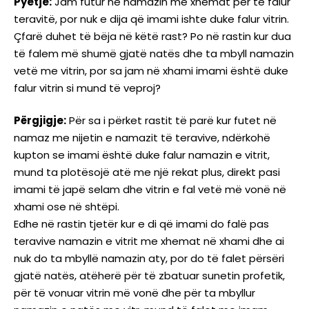
Pyetje:
Jam futur në namazin me xhemat për të falur
teravitë, por nuk e dija që imami ishte duke falur vitrin.
Çfarë duhet të bëja në këtë rast? Po në rastin kur dua
të falem më shumë gjatë natës dhe ta mbyll namazin
vetë me vitrin, por sa jam në xhami imami është duke
falur vitrin si mund të veproj?
Përgjigje:
Për sa i përket rastit të parë kur futet në
namaz me nijetin e namazit të teravive, ndërkohë
kupton se imami është duke falur namazin e vitrit,
mund ta plotësojë atë me një rekat plus, direkt pasi
imami të japë selam dhe vitrin e fal vetë më vonë në
xhami ose në shtëpi.
Edhe në rastin tjetër kur e di që imami do falë pas
teravive namazin e vitrit me xhemat në xhami dhe ai
nuk do ta mbyllë namazin aty, por do të falet përsëri
gjatë natës, atëherë për të zbatuar sunetin profetik,
për të vonuar vitrin më vonë dhe për ta mbyllur