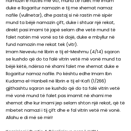
namazin e natës me vitr, mund të falet me imam
duke e llogaritur namazin e tij me xhemat namaz
nafile (vullnetar), dhe pastaj si në rastin më sipër
mund ta bëjë namazin çift, duke i shtuar një rekat,
direkt pasi imami të japë selam dhe vetë mund të
falet natën më vonë sa të dojë, duke e mbyllur në
fund namazin me rekat tek (vitr).
Imam Neveviu në librin e tij el-Mexhmu (4/14) sqaron
se kushdo që do ta falë vitrin vetë më vonë mund ta
bëjë këtë, ndërsa në xhami falet me xhemat duke e
llogaritur namaz nafile. Po kështu edhe Imam Ibn
Kudama el-Hanbeli në librin e tij el-Kafi (1/266)
gjithashtu sqaron se kushdo që do ta falë vitrin vetë
më vonë mund të falet pas imamit në xhami me
xhemat dhe kur imami jep selam shton një rekat, që të
mbetet namazi i tij çift dhe e fal vitrin vetë më vonë.
Allahu e di më së miri!