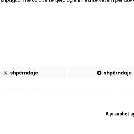
 e shpaguar me 60 ditë të tjera agjërim është vetëm për atë 
shpërndaje
shpërndaje
A pranohet ag