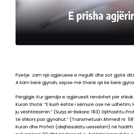
E prisha agjër
Pyetje: Jam një agjëruese e rregullt dhe sot gjatë di
A kam bërë gjynah, sepse më thanë që ke bërë gjyn
Përgjigje: Kur gjendja e agjëruesit rëndohet për shkak
Kuran thotë: “E kush është i sëmurë ose në udhëtim, l
ju vështirësimin.” (Surja el-Bekare: 183) Gjithashtu Pr
të shkoni pas gjynahut.” (Transmetuan Ahmedi nr. 58
Kuran dhe Profeti (alejhissalatu uesselam) në hadith.