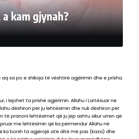
, a kam gjynah?
aq sa po e shikoja të vështirë agjërimin dhe e prisha.
 i lejohet ta prishë agjërimin. Allahu i Lartësuar në
llahu dëshiron për ju lehtësimin dhe nuk dëshiron për
on të pranoni lehtësimet që ju jep ashtu sikur urren që
vepruar me lehtësimin që ka përmendur Allahu në
 ai ka borxh ta agjërojë atë ditë më pas (kaza) dhe