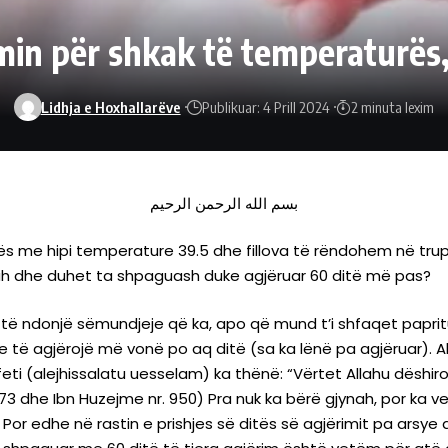
imin për shkak të temperaturës
Lidhja e Hoxhallarëve
Publikuar: 4 Prill 2024
2 minuta lexim
بسم الله الرحمن الرحيم
tës me hipi temperature 39.5 dhe fillova të rëndohem në trup 
ah dhe duhet ta shpaguash duke agjëruar 60 ditë më pas?
 të ndonjë sëmundjeje që ka, apo që mund t’i shfaqet papritur,
e të agjërojë më vonë po aq ditë (sa ka lënë pa agjëruar). A
ofeti (alejhissalatu uesselam) ka thënë: “Vërtet Allahu dëshir
73 dhe Ibn Huzejme nr. 950) Pra nuk ka bërë gjynah, por ka 
 Por edhe në rastin e prishjes së ditës së agjërimit pa arsye