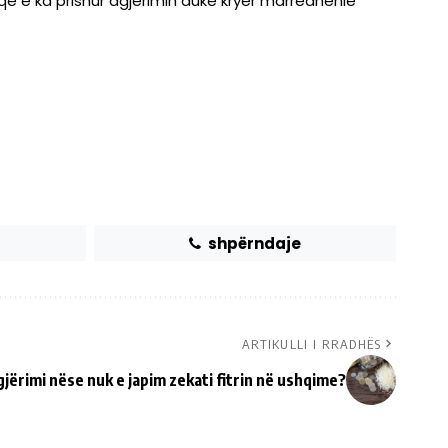
që e ka prishur agjërimin duke kryer marrëdhënie
shpërndaje
ARTIKULLI I RRADHËS
jërimi nëse nuk e japim zekati fitrin në ushqime?