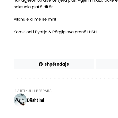
nuk agjëron 60 ditë të tjera plus. Agjërimi kaza duke
seksuale gjatë ditës.
Allahu e di më së miri!
Komisioni i Pyetje & Përgjigjeve pranë LHSH
shpërndaje
ARTIKULLI PËRPARA
Dështimi