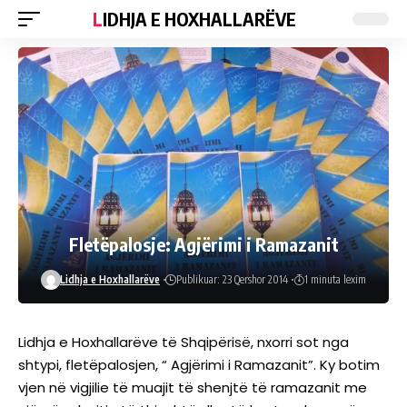
LIDHJA E HOXHALLARËVE
Fletëpalosje: Agjërimi i Ramazanit
Lidhja e Hoxhallarëve
Publikuar: 23 Qershor 2014
1 minuta lexim
Lidhja e Hoxhallarëve të Shqipërisë, nxorri sot nga
shtypi, fletëpalosjen, “ Agjërimi i Ramazanit”. Ky botim
vjen në vigjilie të muajit të shenjtë të ramazanit me