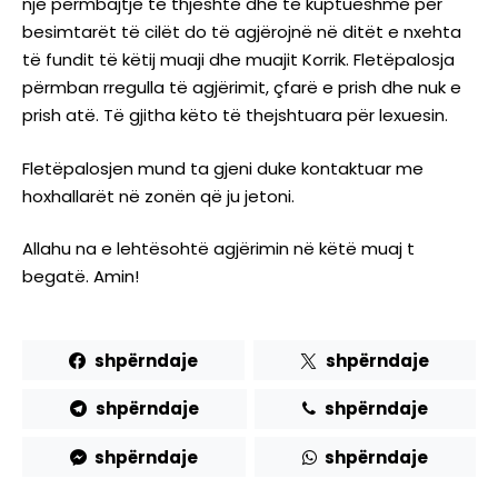
një përmbajtje të thjeshtë dhe të kuptueshme për
besimtarët të cilët do të agjërojnë në ditët e nxehta
të fundit të këtij muaji dhe muajit Korrik. Fletëpalosja
përmban rregulla të agjërimit, çfarë e prish dhe nuk e
prish atë. Të gjitha këto të thejshtuara për lexuesin.
Fletëpalosjen mund ta gjeni duke kontaktuar me
hoxhallarët në zonën që ju jetoni.
Allahu na e lehtësohtë agjërimin në këtë muaj t
begatë. Amin!
shpërndaje
shpërndaje
shpërndaje
shpërndaje
shpërndaje
shpërndaje