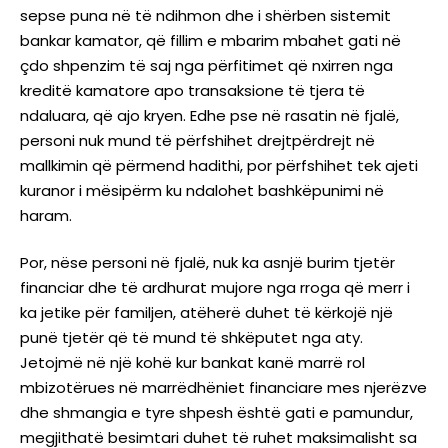
sepse puna në të ndihmon dhe i shërben sistemit
bankar kamator, që fillim e mbarim mbahet gati në
çdo shpenzim të saj nga përfitimet që nxirren nga
kreditë kamatore apo transaksione të tjera të
ndaluara, që ajo kryen. Edhe pse në rasatin në fjalë,
personi nuk mund të përfshihet drejtpërdrejt në
mallkimin që përmend hadithi, por përfshihet tek ajeti
kuranor i mësipërm ku ndalohet bashkëpunimi në
haram.
Por, nëse personi në fjalë, nuk ka asnjë burim tjetër
financiar dhe të ardhurat mujore nga rroga që merr i
ka jetike për familjen, atëherë duhet të kërkojë një
punë tjetër që të mund të shkëputet nga aty.
Jetojmë në një kohë kur bankat kanë marrë rol
mbizotërues në marrëdhëniet financiare mes njerëzve
dhe shmangia e tyre shpesh është gati e pamundur,
megjithatë besimtari duhet të ruhet maksimalisht sa