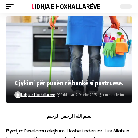
LIDHJA E HOXHALLARËVE
Gjykimi për punën në bankë si pastruese.
Lidhja e Hoxhallarëve
Publikuar: 2 Dhjetor 2025
4 minuta lexim
بسم الله الرحمن الرحيم
Pyetje:
Esselamu alejkum. Hoxhë i nderuar! Lus Allahun