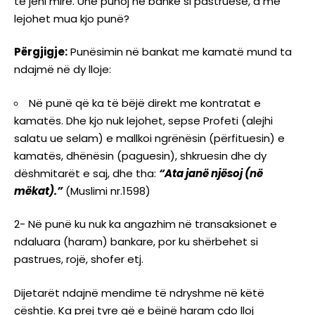
të jeni mirë. Unë punoj në bankë si pastruese, a më
lejohet mua kjo punë?
Përgjigje:
Punësimin në bankat me kamatë mund ta
ndajmë në dy lloje:
Në punë që ka të bëjë direkt me kontratat e
kamatës. Dhe kjo nuk lejohet, sepse Profeti (alejhi
salatu ue selam) e mallkoi ngrënësin (përfituesin) e
kamatës, dhënësin (paguesin), shkruesin dhe dy
dëshmitarët e saj, dhe tha:
“Ata janë njësoj (në
mëkat).”
(Muslimi nr.1598)
2- Në punë ku nuk ka angazhim në transaksionet e
ndaluara (haram) bankare, por ku shërbehet si
pastrues, rojë, shofer etj.
Dijetarët ndajnë mendime të ndryshme në këtë
çështje. Ka prej tyre që e bëjnë haram çdo lloj