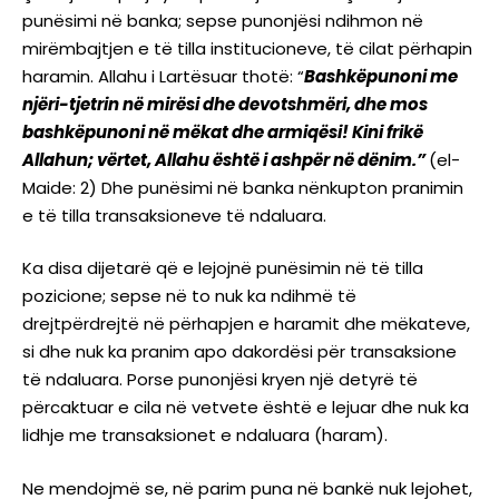
punësimi në banka; sepse punonjësi ndihmon në
mirëmbajtjen e të tilla institucioneve, të cilat përhapin
haramin. Allahu i Lartësuar thotë: “
Bashkëpunoni me
njëri-tjetrin në mirësi dhe devotshmëri, dhe mos
bashkëpunoni në mëkat dhe armiqësi! Kini frikë
Allahun; vërtet, Allahu është i ashpër në dënim.”
(el-
Maide: 2) Dhe punësimi në banka nënkupton pranimin
e të tilla transaksioneve të ndaluara.
Ka disa dijetarë që e lejojnë punësimin në të tilla
pozicione; sepse në to nuk ka ndihmë të
drejtpërdrejtë në përhapjen e haramit dhe mëkateve,
si dhe nuk ka pranim apo dakordësi për transaksione
të ndaluara. Porse punonjësi kryen një detyrë të
përcaktuar e cila në vetvete është e lejuar dhe nuk ka
lidhje me transaksionet e ndaluara (haram).
Ne mendojmë se, në parim puna në bankë nuk lejohet,