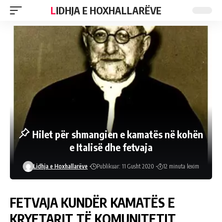
LIDHJA E HOXHALLARËVE
Hilet për shmangien e kamatës në kohën
e Italisë dhe fetvaja
Lidhja e Hoxhallarëve
Publikuar: 11 Gusht 2020
12 minuta lexim
FETVAJA KUNDËR KAMATËS E
KRYETARIT TË KOMUNITETIT