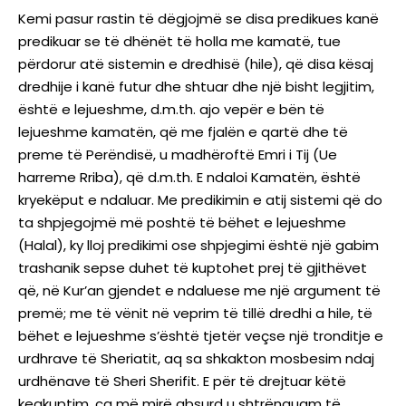
Kemi pasur rastin të dëgjojmë se disa predikues kanë
predikuar se të dhënët të holla me kamatë, tue
përdorur atë sistemin e dredhisë (hile), që disa kësaj
dredhije i kanë futur dhe shtuar dhe një bisht legjitim,
është e lejueshme, d.m.th. ajo vepër e bën të
lejueshme kamatën, që me fjalën e qartë dhe të
preme të Perëndisë, u madhëroftë Emri i Tij (Ue
harreme Rriba), që d.m.th. E ndaloi Kamatën, është
kryekëput e ndaluar. Me predikimin e atij sistemi që do
ta shpjegojmë më poshtë të bëhet e lejueshme
(Halal), ky lloj predikimi ose shpjegimi është një gabim
trashanik sepse duhet të kuptohet prej të gjithëvet
që, në Kur’an gjendet e ndaluese me një argument të
premë; me të vënit në veprim të tillë dredhi a hile, të
bëhet e lejueshme s’është tjetër veçse një tronditje e
urdhrave të Sheriatit, aq sa shkakton mosbesim ndaj
urdhënave të Sheri Sherifit. E për të drejtuar këtë
keqkuptim, ca më mirë absurd u shtrënguam të