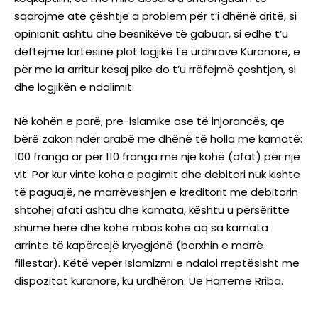
sqarojmë atë çështje a problem për t’i dhënë dritë, si
opinionit ashtu dhe besnikëve të gabuar, si edhe t’u
dëftejmë lartësinë plot logjikë të urdhrave Kuranore, e
për me ia arritur kësaj pike do t’u rrëfejmë çështjen, si
dhe logjikën e ndalimit:
Në kohën e parë, pre-islamike ose të injorancës, qe
bërë zakon ndër arabë me dhënë të holla me kamatë:
100 franga ar për 110 franga me një kohë (afat) për një
vit. Por kur vinte koha e pagimit dhe debitori nuk kishte
të paguajë, në marrëveshjen e kreditorit me debitorin
shtohej afati ashtu dhe kamata, kështu u përsëritte
shumë herë dhe kohë mbas kohe aq sa kamata
arrinte të kapërcejë kryegjënë (borxhin e marrë
fillestar). Këtë vepër Islamizmi e ndaloi rreptësisht me
dispozitat kuranore, ku urdhëron: Ue Harreme Rriba.