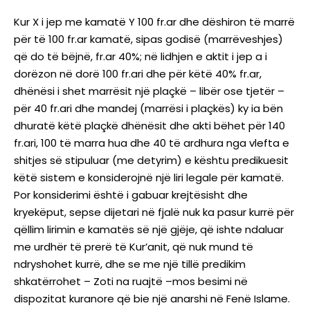
Kur X i jep me kamatë Y 100 fr.ar dhe dëshiron të marrë
për të 100 fr.ar kamatë, sipas godisë (marrëveshjes)
që do të bëjnë, fr.ar 40%; në lidhjen e aktit i jep a i
dorëzon në dorë 100 fr.ari dhe për këtë 40% fr.ar,
dhënësi i shet marrësit një plaçkë – libër ose tjetër –
për 40 fr.ari dhe mandej (marrësi i plaçkës) ky ia bën
dhuratë këtë plaçkë dhënësit dhe akti bëhet për 140
fr.ari, 100 të marra hua dhe 40 të ardhura nga vlefta e
shitjes së stipuluar (me detyrim) e kështu predikuesit
këtë sistem e konsiderojnë një liri legale për kamatë.
Por konsiderimi është i gabuar krejtësisht dhe
kryekëput, sepse dijetari në fjalë nuk ka pasur kurrë për
qëllim lirimin e kamatës së një gjëje, që ishte ndaluar
me urdhër të prerë të Kur’anit, që nuk mund të
ndryshohet kurrë, dhe se me një tillë predikim
shkatërrohet – Zoti na ruajtë –mos besimi në
dispozitat kuranore që bie një anarshi në Fenë Islame.