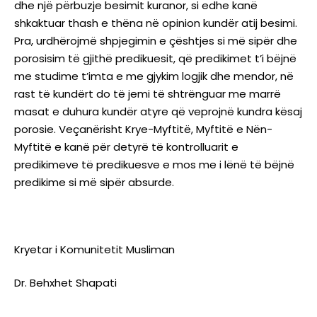
dhe një përbuzje besimit kuranor, si edhe kanë
shkaktuar thash e thëna në opinion kundër atij besimi.
Pra, urdhërojmë shpjegimin e çështjes si më sipër dhe
porosisim të gjithë predikuesit, që predikimet t’i bëjnë
me studime t’imta e me gjykim logjik dhe mendor, në
rast të kundërt do të jemi të shtrënguar me marrë
masat e duhura kundër atyre që veprojnë kundra kësaj
porosie. Veçanërisht Krye-Myftitë, Myftitë e Nën-
Myftitë e kanë për detyrë të kontrolluarit e
predikimeve të predikuesve e mos me i lënë të bëjnë
predikime si më sipër absurde.
Kryetar i Komunitetit Musliman
Dr. Behxhet Shapati