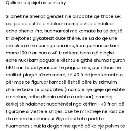
Qëllimi i atij dijetari është ky:
Si dihet në Sheriat gjendet një dispozitë që thotë se:
ajo gjë që është e ndaluar marrja është e ndaluar
edhe dhënia. Pra, huamarrësi me kamatë ka të drejtë
t’i drejtohet gjykatësit duke thënë, se sa do që unë
me aktin e firmuar nga ana ime, kam pohuar se kam
marrë 100 fr.ari hua e 40 fr.ari kam blerë një plaçkë
edhe nuk i kam paguar e kështu e gjithë shuma figuron
140 fr.ari të detyruar për të paguar unë, por mbasi në
realitet plaçkë s’kam marrë, të 40 fr.ari janë kamatë e
për mos të figuruar kamatë është bërë ky stimulim
dhe në bazë të dispozitës (marrja e një gjëje që është
e ndaluar, edhe dhënia është e ndaluar), prandaj
kërkoj të ndalohet huadhënësi nga kërkimi i 40 fr.ari, që
figurojnë si vleftë e shitjes, ose të m’i kthejë në rast që
i ka marrë huadhënësi. Gjykatësi këtë padi të
huamarrësit nuk ia dëgjon me qenë që ka një pohim të