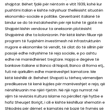
shqiptar. Bëhet fjalë për nëntorin e vitit 1939, kohë kur
pushtimi italian e kishte ndryshuar thellësisht situatën
ekonomiko-sociale e politike. Qeveritarët italianë të
bindur se do të instaloheshin për një kohë të gjatë në
Shqipëri kishin vendosur ta aneksonin plotësisht
Shqipërinë dhe ta kolonizonin. Për këtë kishin filluar një
program të fuqishëm investimesh në infrastrukturën
rrugore e ekonomike të vendit, të cilat do të sillnin për
pasojë edhe ndryshime të reja sociale, e po ashtu
edhe në marrëdhëniet tregtare. Hapja e degëve të
bankave italiane si Banco di Napoli, Banco di Roma etj.,
futi në qarkullim edhe marrëveshjet kamatore. Me
këtë këshillë dr. Behxhet Shapati iu tërheq vëmendjen
predikuesve të kenë kujdes për marrëveshjet e reja, që
nënshkruanin me njëri-tjetrin. Në një nga numrat në
vijim të revistës Kultura Islame na përcillet një hytbe e
hafiz Sheuqet Boriçit, i cili e kishte këshilluar xhematin e
Shkodrës për dëmet e kamatës në bazë të frymës së