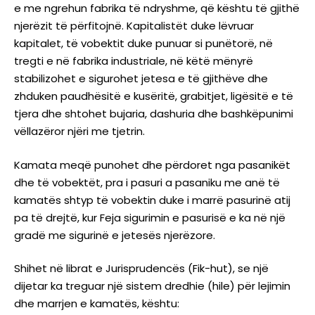
e me ngrehun fabrika të ndryshme, që kështu të gjithë
njerëzit të përfitojnë. Kapitalistët duke lëvruar
kapitalet, të vobektit duke punuar si punëtorë, në
tregti e në fabrika industriale, në këtë mënyrë
stabilizohet e sigurohet jetesa e të gjithëve dhe
zhduken paudhësitë e kusëritë, grabitjet, ligësitë e të
tjera dhe shtohet bujaria, dashuria dhe bashkëpunimi
vëllazëror njëri me tjetrin.
Kamata meqë punohet dhe përdoret nga pasanikët
dhe të vobektët, pra i pasuri a pasaniku me anë të
kamatës shtyp të vobektin duke i marrë pasurinë atij
pa të drejtë, kur Feja sigurimin e pasurisë e ka në një
gradë me sigurinë e jetesës njerëzore.
Shihet në librat e Jurisprudencës (Fik-hut), se një
dijetar ka treguar një sistem dredhie (hile) për lejimin
dhe marrjen e kamatës, kështu: