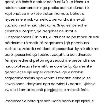
qartë, që është debitor për fr.ari 140… e kështu e
ndalon huamarrësin nga padia; por nuk duhet të
kuptohet se me këtë sistem kamata bëhet e
lejueshme e nuk ka mëkat, përkundrazi mëkati
vazhdon edhe nuk falet kurrë. Si kjo është edhe
çështja e Zeqatit, që tregohet në librat e
Jurisprudencës (Fik-hut), ku thuhet se pa mbaruar vitii
përdorimit të mallit të zeqatuem (që përmbush
kushtet e zekatit) në dorë të pasanikut, ky një ditë më
parë , pasuninë që i përket zeqatit ia bën dhuratë
fëmijës, edhe shpëton nga zeqati me pretendim se
nuk u plotësua i tërë vitit në dorë të tij. Kjo s’është
tjetër veçse një vepër dredhake, që e ndalon
tagrambledhësin nga kërkimi i zeqatit, edhe jo se
shkarkohet i detyruari nga detyrimi i Zeqatit. Gjithnjë
ky, si ai i kamatës janë përgjegjës e mëkatbërës.
Predikimet e bëra gjer sot i kanë hedhur një njollë, si