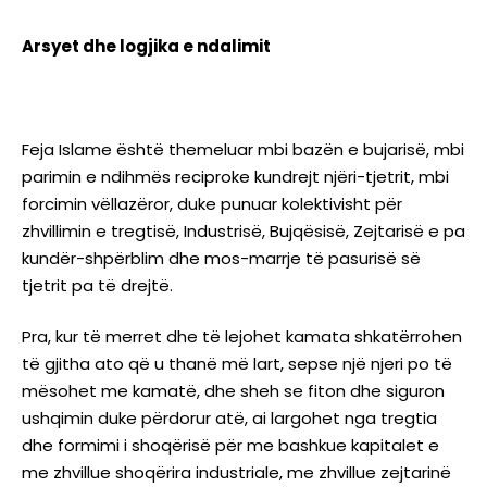
Arsyet dhe logjika e ndalimit
Feja Islame është themeluar mbi bazën e bujarisë, mbi
parimin e ndihmës reciproke kundrejt njëri-tjetrit, mbi
forcimin vëllazëror, duke punuar kolektivisht për
zhvillimin e tregtisë, Industrisë, Bujqësisë, Zejtarisë e pa
kundër-shpërblim dhe mos-marrje të pasurisë së
tjetrit pa të drejtë.
Pra, kur të merret dhe të lejohet kamata shkatërrohen
të gjitha ato që u thanë më lart, sepse një njeri po të
mësohet me kamatë, dhe sheh se fiton dhe siguron
ushqimin duke përdorur atë, ai largohet nga tregtia
dhe formimi i shoqërisë për me bashkue kapitalet e
me zhvillue shoqërira industriale, me zhvillue zejtarinë