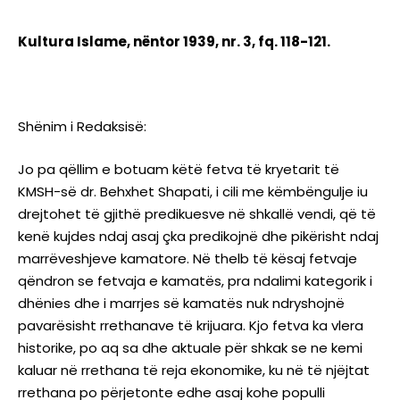
Kultura Islame, nëntor 1939, nr. 3, fq. 118-121.
Shënim i Redaksisë:
Jo pa qëllim e botuam këtë fetva të kryetarit të
KMSH-së dr. Behxhet Shapati, i cili me këmbëngulje iu
drejtohet të gjithë predikuesve në shkallë vendi, që të
kenë kujdes ndaj asaj çka predikojnë dhe pikërisht ndaj
marrëveshjeve kamatore. Në thelb të kësaj fetvaje
qëndron se fetvaja e kamatës, pra ndalimi kategorik i
dhënies dhe i marrjes së kamatës nuk ndryshojnë
pavarësisht rrethanave të krijuara. Kjo fetva ka vlera
historike, po aq sa dhe aktuale për shkak se ne kemi
kaluar në rrethana të reja ekonomike, ku në të njëjtat
rrethana po përjetonte edhe asaj kohe populli