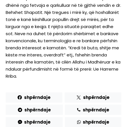
dhënë nga fetvaja e qarkulluar në të gjithë vendin e dr.
Behxhet Shapatit. Një tregues i mirë ky, që hoxhallarët
tonë e kanë këshilluar popullin drejt së mirës, për ta
larguar nga e keqja. E njëjta situatë paraqitet edhe
sot. Neve na duhet të përdorim shërbimet e bankave
konvencionale, ku terminologjia e re bankare përfshin
brenda interesat e kamatën. “Kredi të buta, shitje me
këste me interes, overdraft” etj., fshehin brenda
interesin dhe kamatën, të cilën Allahu i Madhëruar e ka
ndaluar përfundimisht në formë të prerë: Ue Harreme
Rriba.
shpërndaje
shpërndaje
shpërndaje
shpërndaje
shpërndaje
shpërndaje