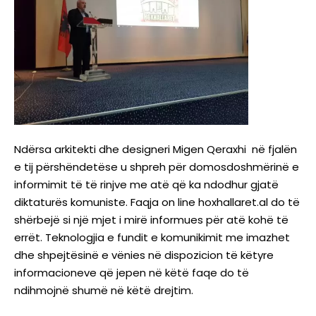
Ndërsa arkitekti dhe designeri Migen Qeraxhi në fjalën
e tij përshëndetëse u shpreh për domosdoshmërinë e
informimit të të rinjve me atë që ka ndodhur gjatë
diktaturës komuniste. Faqja on line hoxhallaret.al do të
shërbejë si një mjet i mirë informues për atë kohë të
errët. Teknologjia e fundit e komunikimit me imazhet
dhe shpejtësinë e vënies në dispozicion të këtyre
informacioneve që jepen në këtë faqe do të
ndihmojnë shumë në këtë drejtim.