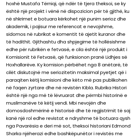
hoxhë Mustafa Tërniqi, që ndër të tjera theksoi, se ky
është një projekt i vënë në dispozicion për të gjithë, ku
në shkrimet e botuara kërkohet një punim serioz dhe
akademik, i pajisur me referencat e nevojshme,
sidomos në rubrikat e komentit të ajetit kuranor dhe
të hadithit. Gjithashtu dha shpjegime të hollësishme
edhe për rubrikën e fetvasë, e cila është një produkt i
Komisionit të Fetvasë, që funksionon pranë Lidhjes së
Hoxhallarëve. Ky komision përbëhet nga 8 anëtarë, të
cilët diskutojnë me seriozitetin maksimal pyetjet që i
paraqiten këtij komisioni dhe këto më pas publikohen
në faqen zyrtare dhe në revistën Kibla. Rubrika Histori
është një nga më të lëvruarat dhe përmbi historinë e
muslimanëve të këtij vendi. Mbi nevojën dhe
domosdoshmërinë e historisë dhe të regjistrimit të saj
kanë një rol edhe revistat e ndryshme të botuara qysh
nga Pavarësia e deri më sot, theksoi historiani Edmond
Sharka njëherazi edhe bashkëpunëtor i revistës me