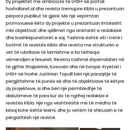
Dy projektet më ambicioze të LHSH-së portali
hoxhallaret.al dhe revista tremujore Kibla u prezantuan
përpara publikut të gjerë. Me një veprimtari
promovuese këto dy projekte u prezantuan imtësisht
mbi objektivat dhe qëllimet nga anëtarët e redaksisë
dhe bashkëpunëtorët e saj. Tashmë është viti i tretë i
botimit të revistës Kibla dhe revista me strukturën e
vet të rubrikave të larmishme e ka tërhequr
vëmendjen e lexuesit. Revista tashmë shpërndahet në
të gjithë Shqipërinë, Kosovën dhe në Evropë. Kryetari i
LHSH-së hoxhë Justinian Topulli bëri një paraqitje të
përgjithshme të punës së dhe të objektivave të këtyre
dy projekteve, si dhe bëri një përmbledhje të
diskutimeve të para kur do të ngrihej redaksia e
revistës Kibla. Një nga vështirësitë më të mëdha të
kësaj kohe është leximi, dhe jo vetëm të shkruash e të
përgatitësh një revistë.