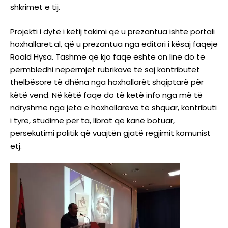
shkrimet e tij.
Projekti i dytë i këtij takimi që u prezantua ishte portali
hoxhallaret.al, që u prezantua nga editori i kësaj faqeje
Roald Hysa. Tashmë që kjo faqe është on line do të
përmbledhi nëpërmjet rubrikave të saj kontributet
thelbësore të dhëna nga hoxhallarët shqiptarë për
këtë vend. Në këtë faqe do të ketë info nga më të
ndryshme nga jeta e hoxhallarëve të shquar, kontributi
i tyre, studime për ta, librat që kanë botuar,
persekutimi politik që vuajtën gjatë regjimit komunist
etj.