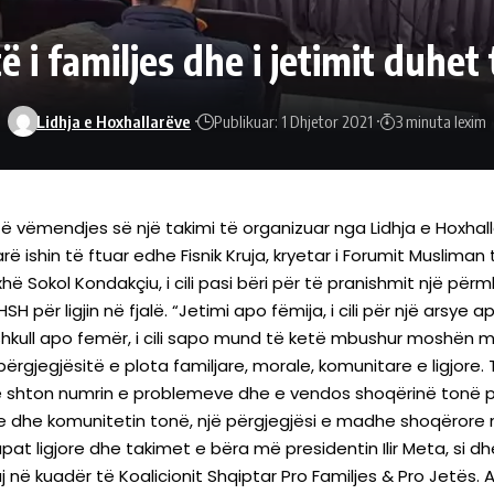
rtë i familjes dhe i jetimit duhe
Lidhja e Hoxhallarëve
Publikuar: 1 Dhjetor 2021
3 minuta lexim
ër të vëmendjes së një takimi të organizuar nga Lidhja e Hoxhal
ishin të ftuar edhe Fisnik Kruja, kryetar i Forumit Musliman të
xhë Sokol Kondakçiu, i cili pasi bëri për të pranishmit një p
 për ligjin në fjalë. “Jetimi apo fëmija, i cili për një arsye a
hkull apo femër, i cili sapo mund të ketë mbushur moshën 
përgjegjësitë e plota familjare, morale, komunitare e ligjor
na e shton numrin e problemeve dhe e vendos shoqërinë tonë 
 dhe komunitetin tonë, një përgjegjësi e madhe shoqërore nga
apat ligjore dhe takimet e bëra më presidentin Ilir Meta, si d
 në kuadër të Koalicionit Shqiptar Pro Familjes & Pro Jetës. 