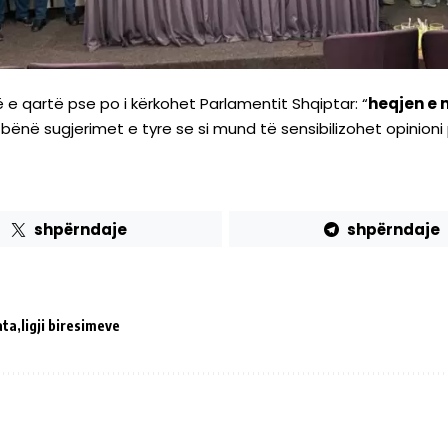
e qartë pse po i kërkohet Parlamentit Shqiptar: “
heqjen e m
 bënë sugjerimet e tyre se si mund të sensibilizohet opinioni
shpërndaje
shpërndaje
ata
ligji biresimeve