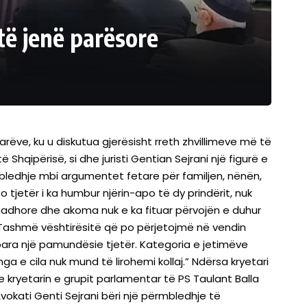
t të jenë parësore
larëve, ku u diskutua gjerësisht rreth zhvillimeve më të
 Shqipërisë, si dhe juristi Gentian Sejrani një figurë e
ërmbledhje mbi argumentet fetare për familjen, nënën,
po tjetër i ka humbur njërin-apo të dy prindërit, nuk
madhore dhe akoma nuk e ka fituar përvojën e duhur
e. Tashmë vështirësitë që po përjetojmë në vendin
para një pamundësie tjetër. Kategoria e jetimëve
 e cila nuk mund të lirohemi kollaj.” Ndërsa kryetari
he kryetarin e grupit parlamentar të PS Taulant Balla
Avokati Genti Sejrani bëri një përmbledhje të