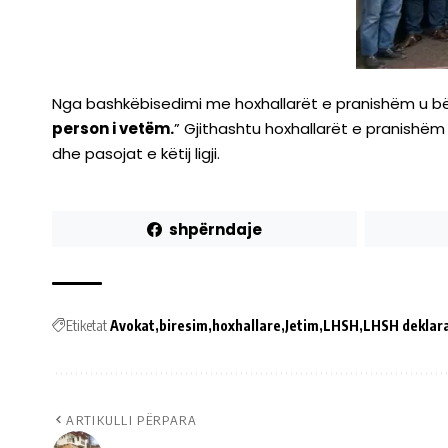
Nga bashkëbisedimi me hoxhallarët e pranishëm u bë 
person i vetëm.
” Gjithashtu hoxhallarët e pranishëm
dhe pasojat e këtij ligji.
shpërndaje
Etiketat
Avokat
biresim
hoxhallare
Jetim
LHSH
LHSH deklar
ARTIKULLI PËRPARA