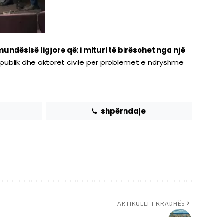
undësisë ligjore që: i mituri të birësohet nga një
 publik dhe aktorët civilë për problemet e ndryshme
shpërndaje
ARTIKULLI I RRADHËS