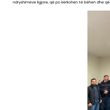
ndryshimeve ligjore, që po kërkohen të bëhen dhe që n