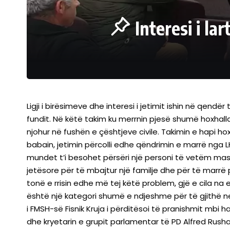
Interesi i la
Ligji i birësimeve dhe interesi i jetimit ishin në qend
fundit. Në këtë takim ku merrnin pjesë shumë hoxhallarë 
njohur në fushën e çështjeve civile. Takimin e hapi ho
babain, jetimin përcolli edhe qëndrimin e marrë nga LHSH
mundet t’i besohet përsëri një personi të vetëm mas
jetësore për të mbajtur një familje dhe për të marrë 
tonë e rrisin edhe më tej këtë problem, gjë e cila 
është një kategori shumë e ndjeshme për të gjithë ne
i FMSH-së Fisnik Kruja i përditësoi të pranishmit mbi h
dhe kryetarin e grupit parlamentar të PD Alfred Rushaj