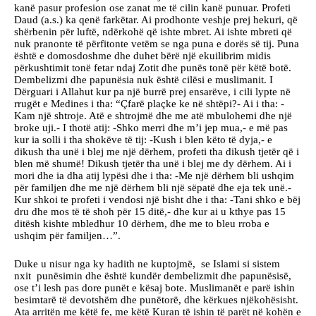
kanë pasur profesion ose zanat me të cilin kanë punuar. Profeti
Daud (a.s.) ka qenë farkëtar. Ai prodhonte veshje prej hekuri, që
shërbenin për luftë, ndërkohë që ishte mbret. Ai ishte mbreti që
nuk pranonte të përfitonte vetëm se nga puna e dorës së tij. Puna
është e domosdoshme dhe duhet bërë një ekuilibrim midis
përkushtimit tonë fetar ndaj Zotit dhe punës tonë për këtë botë.
Dembelizmi dhe papunësia nuk është cilësi e muslimanit. I
Dërguari i Allahut kur pa një burrë prej ensarëve, i cili lypte në
rrugët e Medines i tha: “Çfarë plaçke ke në shtëpi?- Ai i tha: -
Kam një shtroje. Atë e shtrojmë dhe me atë mbulohemi dhe një
broke uji.- I thotë atij: -Shko merri dhe m’i jep mua,- e më pas
kur ia solli i tha shokëve të tij: -Kush i blen këto të dyja,- e
dikush tha unë i blej me një dërhem, profeti tha dikush tjetër që i
blen më shumë! Dikush tjetër tha unë i blej me dy dërhem. Ai i
mori dhe ia dha atij lypësi dhe i tha: -Me një dërhem bli ushqim
për familjen dhe me një dërhem bli një sëpatë dhe eja tek unë.-
Kur shkoi te profeti i vendosi një bisht dhe i tha: -Tani shko e bëj
dru dhe mos të të shoh për 15 ditë,- dhe kur ai u kthye pas 15
ditësh kishte mbledhur 10 dërhem, dhe me to bleu rroba e
ushqim për familjen…”.
Duke u nisur nga ky hadith ne kuptojmë, se Islami si sistem
nxit punësimin dhe është kundër dembelizmit dhe papunësisë,
ose t’i lesh pas dore punët e kësaj bote. Muslimanët e parë ishin
besimtarë të devotshëm dhe punëtorë, dhe kërkues njëkohësisht.
Ata arritën me këtë fe, me këtë Kuran të ishin të parët në kohën e