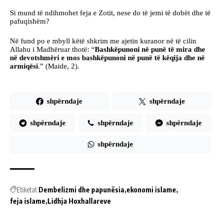
Si mund të ndihmohet feja e Zotit, nese do të jemi të dobët dhe të
pafuqishëm?
Në fund po e mbyll këtë shkrim me ajetin kuranor në të cilin
Allahu i Madhëruar thotë: “
Bashkëpunoni në punë të mira dhe
në devotshmëri e mos bashkëpunoni në punë të këqija dhe në
armiqësi
.” (Maide, 2).
shpërndaje
shpërndaje
shpërndaje
shpërndaje
shpërndaje
shpërndaje
Etiketat
Dembelizmi dhe papunësia
ekonomi islame
feja islame
Lidhja Hoxhallareve