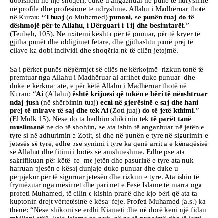
dobishëm në një shoqëri, duke u angazhuar në punë të ndryshme
në profile dhe profesione të ndryshme. Allahu i Madhëruar thotë
në Kuran: “
Thuaj
(o Muhamed)
punoni, se punën tuaj do të
dëshmojë për te Allahu, i Dërguari i Tij dhe besimtarët
.”
(Teubeh, 105). Ne nxitemi kështu për të punuar, për të kryer të
gjitha punët dhe obligimet fetare, dhe gjithashtu punë prej të
cilave ka dobi individi dhe shoqëria në të cilën jetojmë.
Sa i përket punës nëpërmjet së cilës ne kërkojmë rizkun tonë të
premtuar nga Allahu i Madhëruar ai arrihet duke punuar dhe
duke e kërkuar atë, e për këtë Allahu i Madhëruar thotë në
Kuran: “
Ai
(Allahu)
është krijuesi që tokën e bëri të nënshtruar
ndaj jush
(në shërbimin tuaj)
ecni në gjerësinë e saj dhe hani
prej të mirave të saj dhe tek Ai
(Zoti juaj)
do të jetë kthimi
.”
(El Mulk 15). Nëse do ta hedhim shikimin tek
të parët tanë
muslimanë
ne do të shohim, se ata ishin të angazhuar në jetën e
tyre si në adhurimin e Zotit, si dhe në punën e tyre në sigurimin e
jetesës së tyre, edhe pse synimi i tyre ka qenë arritja e kënaqësisë
së Allahut dhe fitimi i botës së amshueshme. Edhe pse ata
sakrifikuan për këtë fe me jetën dhe pasurinë e tyre ata nuk
harruan pjesën e kësaj dunjaje duke punuar dhe duke u
përpjekur për të siguruar jetesën dhe rizkun e tyre. Ata ishin të
frymëzuar nga mësimet dhe parimet e Fesë Islame të marra nga
profeti Muhamed, të cilin e kishin pranë dhe kjo bëri që ata ta
kuptonin drejt vërtetësinë e kësaj feje. Profeti Muhamed (a.s.) ka
thënë: “Nëse shikoni se erdhi Kiameti dhe në dorë keni një fidan