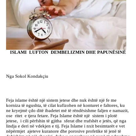
ISLAMI LUFTON DEMBELIZMIN DHE PAPUNËSINË
Nga Sokol Kondakçiu
Feja islame është një sistem jetese dhe nuk është një fe me
korniza të ngushta, të cilat kufizohen në konturet e faltores, ku
ne kryejmë çdo ditë ibadetet më të rëndësishme faljen e namazit,
ose ritet e tjera fetare. Feja Islame është një sistem i plotë
jetese, i cili përfshin të gjitha sferat dhe rrafshët e jetës, që nga
lindja e deri në vdekjen e tij. Feja Islame i nxit besimtarët e vet
nëpërmjet ajeteve kuranore dhe porosive profetike të jenë të