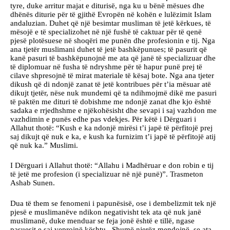
tyre, duke arritur majat e diturisë, nga ku u bënë mësues dhe
dhënës diturie për të gjithë Evropën në kohën e lulëzimit Islam
andaluzian. Duhet që një besimtar musliman të jetë kërkues, të
mësojë e të specializohet në një fushë të caktuar për të qenë
pjesë plotësuese në shoqëri me punën dhe profesionin e tij. Nga
ana tjetër muslimani duhet të jetë bashkëpunues; të pasurit që
kanë pasuri të bashkëpunojnë me ata që janë të specializuar dhe
të diplomuar në fusha të ndryshme për të hapur punë prej të
cilave shpresojnë të mirat materiale të kësaj bote. Nga ana tjeter
dikush që di ndonjë zanat të jetë kontribues për t’ia mësuar atë
dikujt tjetër, nëse nuk mundemi që ta ndihmojmë dikë me pasuri
të paktën me dituri të dobishme me ndonjë zanat dhe kjo është
sadaka e rrjedhshme e njëkohësisht dhe sevapi i saj vazhdon me
vazhdimin e punës edhe pas vdekjes. Për këtë i Dërguari i
Allahut thotë: “Kush e ka ndonjë mirësi t’i japë të përfitojë prej
saj dikujt që nuk e ka, e kush ka furnizim t’i japë të përfitojë atij
që nuk ka.” Muslimi.
I Dërguari i Allahut thotë: “Allahu i Madhëruar e don robin e tij
të jetë me profesion (i specializuar në një punë)”. Trasmeton
Ashab Sunen.
Dua të them se fenomeni i papunësisë, ose i dembelizmit tek një
pjesë e muslimanëve ndikon negativisht tek ata që nuk janë
muslimanë, duke menduar se feja jonë është e tillë, ngase
pasuesit e saj veprojnë kështu. Shumë njerëz mendojnë, se ata