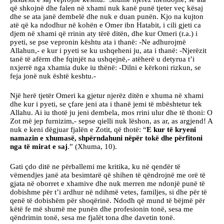
që shkojnë dhe falen në xhami nuk kanë punë tjeter veç kësaj
dhe se ata janë dembelë dhe nuk e duan punën. Kjo na kujton
atë që ka ndodhur në kohën e Omer ibn Hatabit, i cili gjeti ca
djem në xhami që rrinin aty tërë ditën, dhe kur Omeri (r.a.) i
pyeti, se pse vepronin kështu ata i thanë: -Ne adhurojmë
Allahun,- e kur i pyeti se ku ushqeheni ju, ata i thanë: -Njerëzit
tanë të afërm dhe fqinjët na ushqejnë,- atëherë u detyrua t’i
nxjerrë nga xhamia duke iu thënë: -Dilni e kërkoni rizkun, se
feja jonë nuk është keshtu.-
Një herë tjetër Omeri ka gjetur njerëz ditën e xhuma në xhami
dhe kur i pyeti, se çfare jeni ata i thanë jemi të mbështetur tek
Allahu. Ai iu thotë ju jeni dembela, mos rrini ulur dhe të thoni: O
Zot më jep furnizim,- sepse qielli nuk lëshon, as ar, as argjend! A
nuk e keni dëgjuar fjalën e Zotit, që thotë: “
E kur të kryeni
namazin e xhumasë, shpërndahuni nëpër tokë dhe përfitoni
nga të mirat e saj
.” (Xhuma, 10).
Gati çdo ditë ne përballemi me kritika, ku në qendër të
vëmendjes janë ata besimtarë që shihen të qëndrojnë me orë të
gjata në oborret e xhamive dhe nuk merren me ndonjë punë të
dobishme për t’i ardhur në ndihmë vetes, familjes, si dhe për të
qenë të dobishëm për shoqërinë. Ndodh që mund të bëjmë për
këtë fe më shumë me punën dhe profesionin tonë, sesa me
qëndrimin tonë, sesa me fjalët tona dhe davetin tonë.