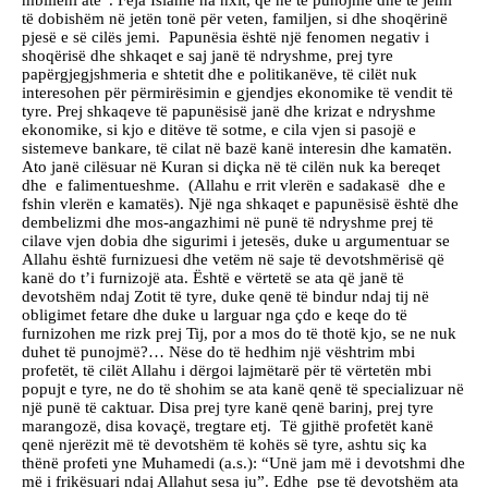
mbilleni atë”. Feja Islame na nxit, që ne të punojmë dhe të jemi
të dobishëm në jetën tonë për veten, familjen, si dhe shoqërinë
pjesë e së cilës jemi. Papunësia është një fenomen negativ i
shoqërisë dhe shkaqet e saj janë të ndryshme, prej tyre
papërgjegjshmeria e shtetit dhe e politikanëve, të cilët nuk
interesohen për përmirësimin e gjendjes ekonomike të vendit të
tyre. Prej shkaqeve të papunësisë janë dhe krizat e ndryshme
ekonomike, si kjo e ditëve të sotme, e cila vjen si pasojë e
sistemeve bankare, të cilat në bazë kanë interesin dhe kamatën.
Ato janë cilësuar në Kuran si diçka në të cilën nuk ka bereqet
dhe e falimentueshme. (Allahu e rrit vlerën e sadakasë dhe e
fshin vlerën e kamatës). Një nga shkaqet e papunësisë është dhe
dembelizmi dhe mos-angazhimi në punë të ndryshme prej të
cilave vjen dobia dhe sigurimi i jetesës, duke u argumentuar se
Allahu është furnizuesi dhe vetëm në saje të devotshmërisë që
kanë do t’i furnizojë ata. Është e vërtetë se ata që janë të
devotshëm ndaj Zotit të tyre, duke qenë të bindur ndaj tij në
obligimet fetare dhe duke u larguar nga çdo e keqe do të
furnizohen me rizk prej Tij, por a mos do të thotë kjo, se ne nuk
duhet të punojmë?… Nëse do të hedhim një vështrim mbi
profetët, të cilët Allahu i dërgoi lajmëtarë për të vërtetën mbi
popujt e tyre, ne do të shohim se ata kanë qenë të specializuar në
një punë të caktuar. Disa prej tyre kanë qenë barinj, prej tyre
marangozë, disa kovaçë, tregtare etj. Të gjithë profetët kanë
qenë njerëzit më të devotshëm të kohës së tyre, ashtu siç ka
thënë profeti yne Muhamedi (a.s.): “Unë jam më i devotshmi dhe
më i frikësuari ndaj Allahut sesa ju”. Edhe pse të devotshëm ata