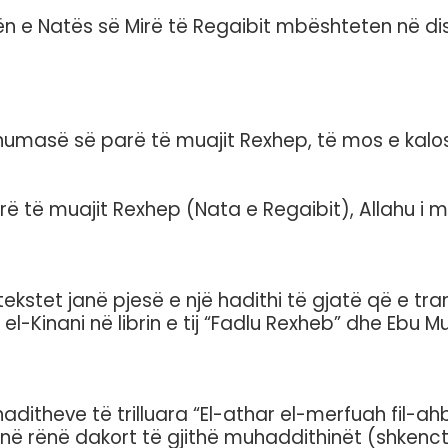
e Natës së Mirë të Regaibit mbështeten në disa 
 xhumasë së parë të muajit Rexhep, të mos e kalo
rë të muajit Rexhep (Nata e Regaibit), Allahu i 
kstet janë pjesë e një hadithi të gjatë që e tran
-Kinani në librin e tij “Fadlu Rexheb” dhe Ebu Mus
ditheve të trilluara “El-athar el-merfuah fil-ah
 kanë rënë dakort të gjithë muhaddithinët (shkenc