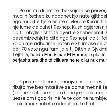
Po ashtu duhet te theksojmë se përveç na
muajin Rexheb ku ndodhet kjo natë gjithas
nga muajt e tjerë është si vlera e Kuranit n
një lumë që quhet Rexhep. Kush agjëron një 
do t’i mbyllen shtatë dyert e Xhehenemit, 
pesëmbëdhjetë ditë nga Rexhepi do t’i fa
kalon me adhurime natën e Xhumasë së parë
për 70 vetë nga familja e tij Ditën e Gjy
Tejmije, h
afidh Ebu Ismail El Herauij”
e plot t
përjashtuara dhe të trilluara në të cilat nuk 
E pra, madhërimi i muajve ose i netëve të
rikujtojmë besimtarëve se adhurimet në fe
(alejhi salatu ue selam) dhe jo sipas mendi
uesselam) çdo risi në fe të çon në humbje.
praktikuar shokët e ndershëm të Profetit a