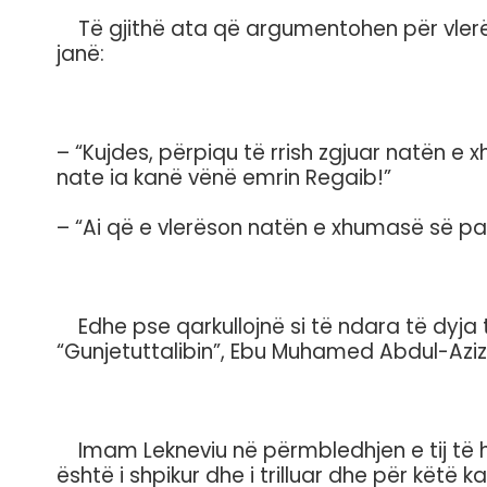
Të gjithë ata që argumentohen për vlerën 
janë:
– “Kujdes, përpiqu të rrish zgjuar natën e
nate ia kanë vënë emrin Regaib!”
– “Ai që e vlerëson natën e xhumasë së pa
Edhe pse qarkullojnë si të ndara të dyja te
“Gunjetuttalibin”, Ebu Muhamed Abdul-Aziz el
Imam Lekneviu në përmbledhjen e tij të ha
është i shpikur dhe i trilluar dhe për këtë