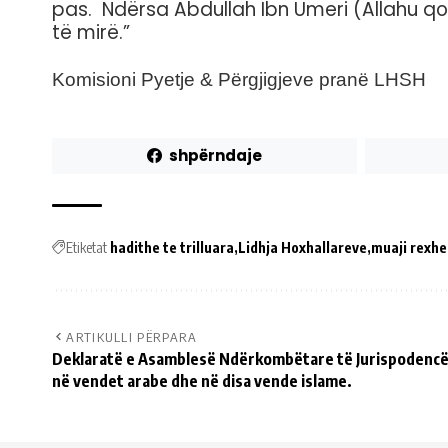
pas. Ndërsa Abdullah Ibn Umeri (Allahu qoft
të mirë.”
Komisioni Pyetje & Përgjigjeve pranë LHSH
shpërndaje
Etiketat
hadithe te trilluara
Lidhja Hoxhallareve
muaji rexhe
ARTIKULLI PËRPARA
Deklaratë e Asamblesë Ndërkombëtare të Jurispodencës 
në vendet arabe dhe në disa vende islame.