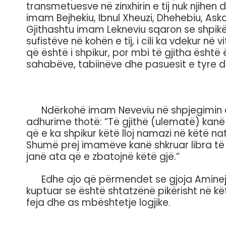
transmetuesve në zinxhirin e tij nuk njihen 
imam Bejhekiu, Ibnul Xheuzi, Dhehebiu, Askalani
Gjithashtu imam Lekneviu sqaron se shpikësi
sufistëve në kohën e tij, i cili ka vdekur në
që është i shpikur, por mbi të gjitha është
sahabëve, tabiinëve dhe pasuesit e tyre d
Ndërkohë imam Neveviu në shpjegimin e M
adhurime thotë: “Të gjithë (ulematë) kanë 
që e ka shpikur këtë lloj namazi në këtë na
Shumë prej imamëve kanë shkruar libra të
janë ata që e zbatojnë këtë gjë.”
Edhe ajo që përmendet se gjoja Amineja, 
kuptuar se është shtatzënë pikërisht në 
feja dhe as mbështetje logjike.