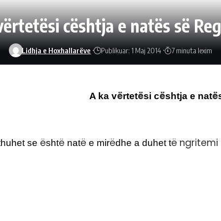
vërtetësi cështja e natës së Reg
Lidhja e Hoxhallarëve
Publikuar: 1 Maj 2014
7 minuta lexim
ë
ë
ë
ë
A ka v
rtet
si c
shtja e nat
ë
ë
ë
ë
ë ngritemi
thuhet se
sht
nat
e mir
dhe a duhet t