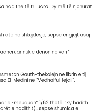
hadithe të trilluara. Dy më të njohurat
sh atë në shkujdesje, sepse engjëjt asaj
madhëruar nuk e dënon në varr”
smeton Gauth-thekalejn në librin e tij
a El-Medini në “Vedhaiful-lejali”.
bar el-meuduah” 1/62 thotë: “Ky hadith
tarët e hadithit)., sepse shumica e