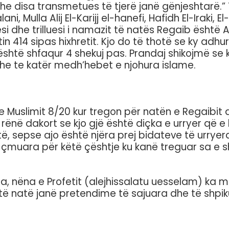
dhe disa transmetues të tjerë janë gënjeshtarë.” 
, Mulla Alij El-Karijj el-hanefi, Hafidh El-Iraki, El
 dhe trilluesi i namazit të natës Regaib është Ali
 vitin 414 sipas hixhretit. Kjo do të thotë se ky a
 është shfaqur 4 shekuj pas. Prandaj shikojmë se k
he te katër medh’hebet e njohura islame.
uslimit 8/20 kur tregon për natën e Regaibit
rënë dakort se kjo gjë është diçka e urryer që e 
të, sepse ajo është njëra prej bidateve të urrye
 çmuara për këtë çështje ku kanë treguar sa e 
nëna e Profetit (alejhissalatu uesselam) ka mb
këtë natë janë pretendime të sajuara dhe të shp