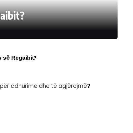
aibit?
ë
s s
Regaibit
?
 për adhurime dhe të agjërojmë
?