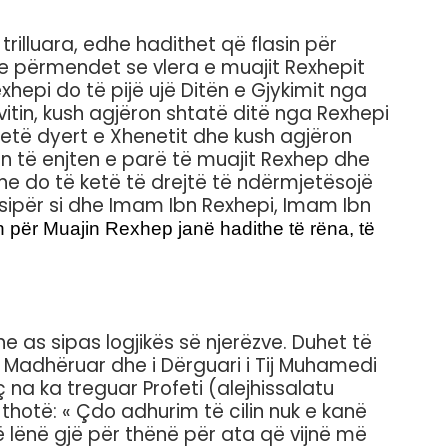
lluara, edhe hadithet që flasin për
he përmendet se vlera e muajit Rexhepit
xhepi do të pijë ujë Ditën e Gjykimit nga
vitin, kush agjëron shtatë ditë nga Rexhepi
tetë dyert e Xhenetit dhe kush agjëron
n të enjten e parë të muajit Rexhep dhe
he do të ketë të drejtë të ndërmjetësojë
 sipër si dhe Imam Ibn Rexhepi, Imam Ibn
sin për Muajin Rexhep janë hadithe të rëna, të
 as sipas logjikës së njerëzve. Duhet të
 Madhëruar dhe i Dërguari i Tij Muhamedi
 na ka treguar Profeti (alejhissalatu
thotë: « Çdo adhurim të cilin nuk e kanë
ë lënë gjë për thënë për ata që vijnë më