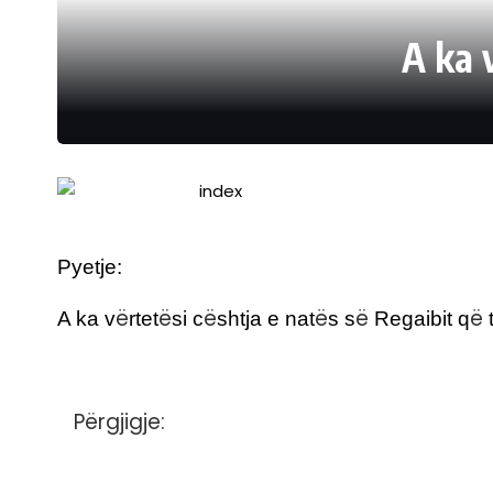
A ka 
Pyetje:
ë
ë
ë
ë
ë
ë
A ka v
rtet
si c
shtja e nat
s s
Regaibit q
Përgjigje: