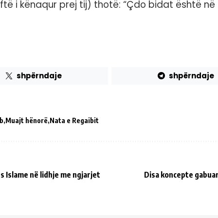
ë i kënaqur prej tij) thotë: “Çdo bidat është në 
shpërndaje
shpërndaje
b
Muajt hënorë
Nata e Regaibit
Islame në lidhje me ngjarjet
Disa koncepte gabuar