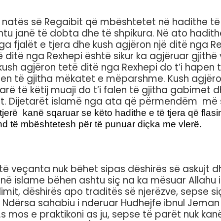
tës së Regaibit që mbështetet në hadithe të tri
htu janë të dobta dhe të shpikura. Në ato hadit
ga fjalët e tjera dhe kush agjëron një ditë nga Re
ditë nga Rexhepi është sikur ka agjëruar gjithë 
kush agjëron tetë ditë nga Rexhepi do t’i hapen 
len të gjitha mëkatet e mëparshme. Kush agjëro
 të këtij muaji do t’i falen të gjitha gabimet d
kimit. Dijetarët islamë nga ata që përmendëm më
ë tjerë kanë sqaruar se këto hadithe e të tjera që fla
mund të mbështetesh për të punuar diçka me vlerë.
 veçanta nuk bëhet sipas dëshirës së askujt dhe
në islame bëhen ashtu siç na ka mësuar Allahu i
mit, dëshirës apo traditës së njerëzve, sepse siç
 Ndërsa sahabiu i nderuar Hudhejfe ibnul Jeman 
.s mos e praktikoni as ju, sepse të parët nuk kan