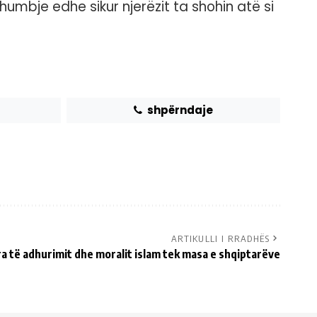
humbje edhe sikur njerëzit ta shohin atë si
shpërndaje
ARTIKULLI I RRADHËS
a të adhurimit dhe moralit islam tek masa e shqiptarëve