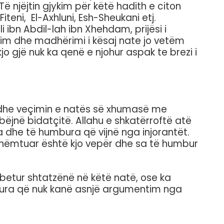
Të njëjtin gjykim për këtë hadith e citon
-Fiteni, El-Axhluni, Esh-Sheukani etj.
 ibn Abdil-lah ibn Xhehdam, prijësi i
dhurim dhe madhërimi i kësaj nate jo vetëm
jo gjë nuk ka qenë e njohur aspak te brezi i
 dhe veçimin e natës së xhumasë me
bëjnë bidatçitë. Allahu e shkatërroftë atë
ra dhe të humbura që vijnë nga injorantët.
shëmtuar është kjo vepër dhe sa të humbur
etur shtatzënë në këtë natë, ose ka
ikura që nuk kanë asnjë argumentim nga