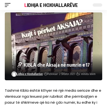
LIDHJA E HOXHALLARËVE
KIBLA dhe Aksaja në numrin e 17
Lidhja e Hoxhallarëve
Publikuar: 2 Shtator 2021
2 minuta lexim
Tashmë Kibla është kthyer në një media serioze dhe e
vlerësuar nga lexuesi për rubrikat dhe përmbajtjen e
pasur të shkrimeve që ka në çdo numër, ku edhe ky i