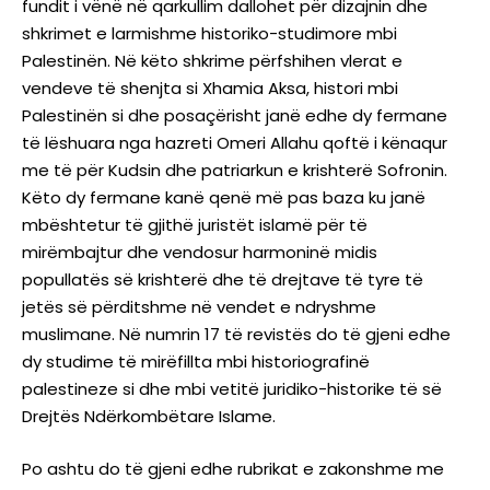
fundit i vënë në qarkullim dallohet për dizajnin dhe
shkrimet e larmishme historiko-studimore mbi
Palestinën. Në këto shkrime përfshihen vlerat e
vendeve të shenjta si Xhamia Aksa, histori mbi
Palestinën si dhe posaçërisht janë edhe dy fermane
të lëshuara nga hazreti Omeri Allahu qoftë i kënaqur
me të për Kudsin dhe patriarkun e krishterë Sofronin.
Këto dy fermane kanë qenë më pas baza ku janë
mbështetur të gjithë juristët islamë për të
mirëmbajtur dhe vendosur harmoninë midis
popullatës së krishterë dhe të drejtave të tyre të
jetës së përditshme në vendet e ndryshme
muslimane. Në numrin 17 të revistës do të gjeni edhe
dy studime të mirëfillta mbi historiografinë
palestineze si dhe mbi vetitë juridiko-historike të së
Drejtës Ndërkombëtare Islame.
Po ashtu do të gjeni edhe rubrikat e zakonshme me