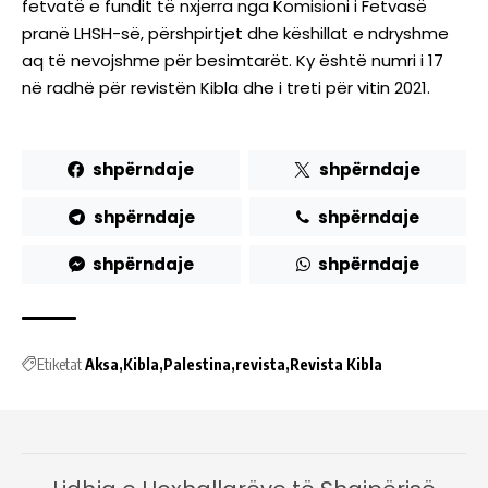
fetvatë e fundit të nxjerra nga Komisioni i Fetvasë
pranë LHSH-së, përshpirtjet dhe këshillat e ndryshme
aq të nevojshme për besimtarët. Ky është numri i 17
në radhë për revistën Kibla dhe i treti për vitin 2021.
shpërndaje
shpërndaje
shpërndaje
shpërndaje
shpërndaje
shpërndaje
Etiketat
Aksa
Kibla
Palestina
revista
Revista Kibla