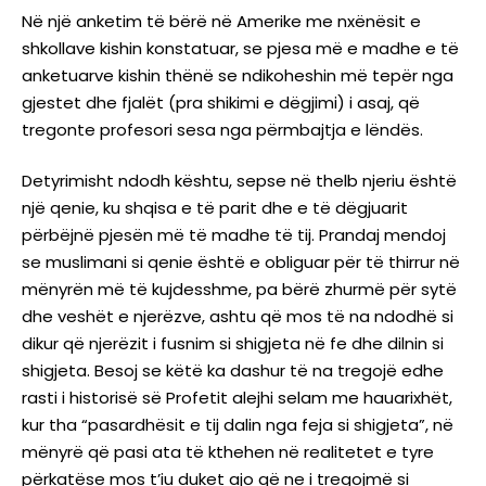
Në një anketim të bërë në Amerike me nxënësit e
shkollave kishin konstatuar, se pjesa më e madhe e të
anketuarve kishin thënë se ndikoheshin më tepër nga
gjestet dhe fjalët (pra shikimi e dëgjimi) i asaj, që
tregonte profesori sesa nga përmbajtja e lëndës.
Detyrimisht ndodh kështu, sepse në thelb njeriu është
një qenie, ku shqisa e të parit dhe e të dëgjuarit
përbëjnë pjesën më të madhe të tij. Prandaj mendoj
se muslimani si qenie është e obliguar për të thirrur në
mënyrën më të kujdesshme, pa bërë zhurmë për sytë
dhe veshët e njerëzve, ashtu që mos të na ndodhë si
dikur që njerëzit i fusnim si shigjeta në fe dhe dilnin si
shigjeta. Besoj se këtë ka dashur të na tregojë edhe
rasti i historisë së Profetit alejhi selam me hauarixhët,
kur tha “pasardhësit e tij dalin nga feja si shigjeta”, në
mënyrë që pasi ata të kthehen në realitetet e tyre
përkatëse mos t’iu duket ajo që ne i tregojmë si