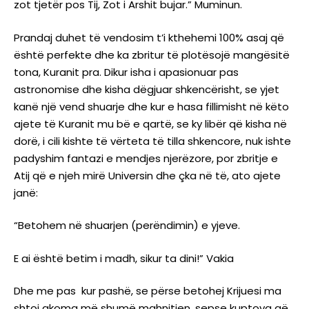
zot tjetër pos Tij, Zot i Arshit bujar.” Muminun.
Prandaj duhet të vendosim t’i kthehemi 100% asaj që
është perfekte dhe ka zbritur të plotësojë mangësitë
tona, Kuranit pra. Dikur isha i apasionuar pas
astronomise dhe kisha dëgjuar shkencërisht, se yjet
kanë një vend shuarje dhe kur e hasa fillimisht në këto
ajete të Kuranit mu bë e qartë, se ky libër që kisha në
dorë, i cili kishte të vërteta të tilla shkencore, nuk ishte
padyshim fantazi e mendjes njerëzore, por zbritje e
Atij që e njeh mirë Universin dhe çka në të, ato ajete
janë:
“Betohem në shuarjen (perëndimin) e yjeve.
E ai është betim i madh, sikur ta dini!” Vakia
Dhe me pas kur pashë, se përse betohej Krijuesi ma
shtoi akoma më shumë mahnitjen, sepse kuptova që