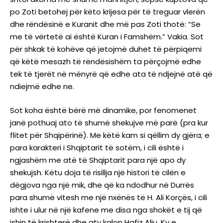
po Zoti betohej për këto krijesa për të treguar vlerën
dhe rëndësinë e Kuranit dhe më pas Zoti thotë: “Se
me të vërtetë ai është Kuran i Famshëm.” Vakia. Sot
për shkak të kohëve që jetojmë duhet të përpiqemi
që këtë mesazh të rëndësishëm ta përçojmë edhe
tek të tjerët në mënyrë që edhe ata të ndjejnë atë që
ndiejmë edhe ne.
Sot koha është bërë më dinamike, por fenomenet
janë pothuaj ato të shumë shekujve më parë (pra kur
flitet për Shqipërinë). Me këtë kam si qëllim dy gjëra; e
para karakteri i Shqiptarit të sotëm, i cili është i
ngjashëm me atë të Shqiptarit para një apo dy
shekujsh. Këtu doja të risillja një histori të cilën e
dëgjova nga një mik, dhe që ka ndodhur në Durrës
para shumë vitesh me një nxënës të H. Ali Korçës, i cili
ishte i ulur në një kafene me disa nga shokët e tij që
ishin të krishterë dhe aty kalon Hafiz Aliu. Ky e