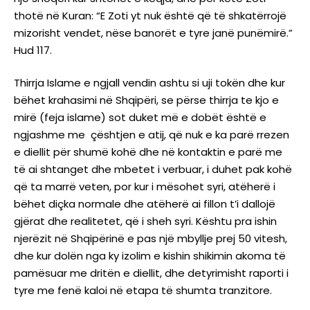
thotë në Kuran: “E Zoti yt nuk është që të shkatërrojë
mizorisht vendet, nëse banorët e tyre janë punëmirë.”
Hud 117.
Thirrja Islame e ngjall vendin ashtu si uji tokën dhe kur
bëhet krahasimi në Shqipëri, se përse thirrja te kjo e
mirë (feja islame) sot duket më e dobët është e
ngjashme me çështjen e atij, që nuk e ka parë rrezen
e diellit për shumë kohë dhe në kontaktin e parë me
të ai shtanget dhe mbetet i verbuar, i duhet pak kohë
që ta marrë veten, por kur i mësohet syri, atëherë i
bëhet diçka normale dhe atëherë ai fillon t’i dallojë
gjërat dhe realitetet, që i sheh syri. Kështu pra ishin
njerëzit në Shqipërinë e pas një mbyllje prej 50 vitesh,
dhe kur dolën nga ky izolim e kishin shikimin akoma të
pamësuar me dritën e diellit, dhe detyrimisht raporti i
tyre me fenë kaloi në etapa të shumta tranzitore.