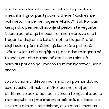
Isai i kërkoi ndihmëtarëve të vet, që të përcillnin
mesazhin hyjnor pas tij duke iu thënë: “Kush është
ndihmëtar imi për në rrugën e Allahut?” Saf. Por pas
kësaj nuk u përmendi ndonjë shpërblim të veçantë.
Ndërsa për atë që i mëson të mirën njerëzve dhe i
tregon të drejtën në këtë Umet na tregon Profeti
alejhi selam për mirësinë, që kanë këta pishtarë:
“Vërtet Allahu dhe engjëjt e tij, por edhe milingona në
folenë e vet dhe balena në det luten (bien në
salavat) për atë që i mëson të mirën njerëzve.” Sahih
Xhami.
Le të bëhemi si thirrësi më i mirë, i cili përmendet në
suren Jasin, i cili nuk i sakrifikoi parimet e tij për
përfitime të pakta apo për interesa të ngushta, por e
thirri popullin e tij me sinqeritet për atë, e ai besoi se
ishte më e mira e mundshme, duke mos kursyer as