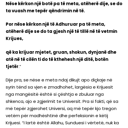
Nëse kërkon një botë pa të meta, atëherë dije, se do
ta vuash me tepër qëndrimin në të.
Por nëse kërkon një të Adhuruar pa të meta,
atëherë dije se do ta gjesh një të tillë në të vetmin
Krijues,
që ka krijuar mjetet, gruan, shokun, dynjanë dhe
atë në të cilën ti do të kthehesh një ditë, botën
tjetër
.”
Dije pra, se nëse e meta ndaj dikujt apo diçkaje në
syrin tënd sa vjen e zmadhohet, largësia e Krijuesit
nga mangësitë është si çështja e zbuluar nga
shkenca, ajo e zgjerimit te Universit. Pra si fakti, që sa
më tepër zgjerohet Universi, aq më tepër kjo tregon
vetëm për madhështinë dhe perfeksionin e këtij
Krijuesi. “I lartë është Allahu, Sunduesi i vërtetë, nuk ka