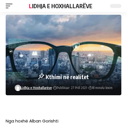
LIDHJA E HOXHALLARËVE
Kthimi në realitet
Lidhja e Hoxhallarëve
Publikuar: 27 Prill 2021
18 minuta lexim
Nga hoxhë Alban Gorishti