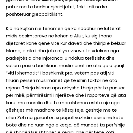
patur me të hedhur njëri-tjetrit, fakt i cili na ka
poshtëruar gjeopolitikisht.
Kjo na kujton një fenomen që ka ndodhur në luftërat
midis besimtarëve në kohën e Aliut, ku siç thonë
dijetarët kane qenë vite kur daveti dhe thirrja e bekuar
Islame, e cila i dha jetë atyre viseve të vdekura nga
padrejtësia dhe injoranca, u ndalua tërësisht dhe
vetëm pasi u bashkuan muslimanët në atë që u quajt
“viti i xhematit” i bashkimit pra, vetëm pas atij viti
filluan përsëri muslimanët që të ishin faktor në ato
rajone. Thirrja Islame apo ndryshe thirrja për të punuar
për mirë, përmirësimi i njerëzve dhe i raporteve që ata
kanë me moralin dhe të moralshmen është një nga
çështjet më madhore të kësaj feje, çështje me të
cilën Zoti na garanton si popull vazhdimësinë në këtë
botë dhe na ruan nga e keqja, që mundet ta përfshijë
një shoqëri kur shtohet e keqja, dhe për këtë Zoti