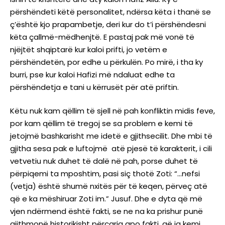
përshëndeti këtë personalitet, ndërsa këta i thanë se
ç’është kjo prapambetje, deri kur do t’i përshëndesni
këta çallmë-mëdhenjtë. E pastaj pak më vonë të
njëjtët shqiptarë kur kaloi prifti, jo vetëm e
përshëndetën, por edhe u përkulën. Po mirë, i tha ky
burri, pse kur kaloi Hafizi më ndaluat edhe ta
përshëndetja e tani u kërrusët për atë priftin.
Këtu nuk kam qëllim të sjell në pah konfliktin midis feve,
por kam qëllim të tregoj se sa problem e kemi të
jetojmë bashkarisht me idetë e gjithsecilit. Dhe mbi të
gjitha sesa pak e luftojmë atë pjesë të karakterit, i cili
vetvetiu nuk duhet të dalë në pah, porse duhet të
përpiqemi ta mposhtim, pasi siç thotë Zoti: “…nefsi
(vetja) është shumë nxitës për të keqen, përveç atë
që e ka mëshiruar Zoti im.” Jusuf. Dhe e dyta që më
vjen ndërmend është fakti, se ne na ka prishur punë
gjithmonë historikisht përçarja apo fakti, që ia kemi