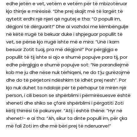
edhe jetën e vet, vetëm e vetëm për të mbizotëruar
kjo thirrje e mirësisë. “Dhe prej skajit më të largët të
qytetit erdhi një njeri që ngutej e tha: “O populli im,
dëgjoni të dërguarit!” Dhe ai vazhdoi me këmbëngulje
në këtë rrugë të bekuar duke i shpjeguar popullit të
vet, se përse kjo rrugë ishte më e mira: “Unë i kam
besuar Zotit tuaj, pra më dëgjoni!” Por përgjigja e
popullit të tij ishte si ajo e shumë popujve para tij, por
edhe përgjigja e shumë popujve sot: “Ne parandiejmë
kob me ju dhe nëse nuk tërhiqeni, ne do t’ju gurëzojmë
dhe do të përjetoni ndëshkim të idhët prej nesh”. Por
kjo nuk duhet ta ndalojë për të përhapur të mirën një
person, i cili beson se shpërblimi i përmirësuesve është
xheneti dhe shiko se çfarë shpërblimi i përgatiti Zoti
këtij thirrësi të pakursyer. “Atij i është thënë: “Hyr në
xhenet!- e ai tha: “Ah, sikur ta dinte populli im, për çka
më fali Zoti im dhe më bëri prej të nderuarve!”