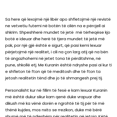
Sa here që lexojmë një libër apo shfletojmë një revistë
ne vetvetiu futemi në botën të cilën na e përcjell ai
shkrim. Shpeshherë mundet të jetë më tërheqëse kjo
botë e ideuar dhe herë të tjera mundet të jetë më
pak, por një gjë është e sigurt, që pasi kemi lexuar
përjetojmë një realitet, i cili na çon larg atij që na bën
të angazhohemi në jetet tona të përditshme, në
pune, shkollë etj. Me Kuranin është ndryshe pasi ai kur ti
e shfleton të fton që të meditosh dhe të fton ta
jetosh realitetin tënd dhe jo të shmangesh prej tij.
Personalisht kur në fillim të fesë e kam lexuar Kuranin
më është dukur sikur kam qenë duke vrapuar dhe
dikush më ka vënë dorën e ngrohtë të tij për të më
thënë kujdes, mos nxito se rrezikon, duke më bërë
shumë më të ndjeshëm për realitetin që jetoja. Këtë