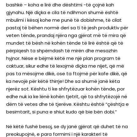
bashkë – koha e lirë dhe dështimi -të çojnë kah
gjynahu. Një diçka e cila të ndihmon shumë është
mbulimi i kësaj kohe me punë të dobishme, të cilat
pastaj të bëhen normë deri sa ti të jesh produktiv për
veten tënde, prandaj njëra nga gjërat më të mira që
mundet të bësh në kohën tënde të lirë është që të
përpiqesh ta shpërndash të mirën dhe mesazhin
hyjnor. Nëse e bëjmë këtë me një plan program të
caktuar, sikur edhe të lexojmë diçka me nijet, që më
pas ta mësojme dikë, ose ta ftojmë për kafe dikë, që
ka nevojë për këtë thirrje! Dhe sa shumë janë këta
njerëz sot. Kështu ti ke shfrytëzuar kohën tënde, por
edhe nuk ia ke lënë kohën tjetrit, që ta shfrytëzojë në
dëm të vetes dhe të tjerëve. Kështu është “çështja e
besimtarit, si puna e shiut kudo që bie bën dobi.”
Në këtë fushë besoj, se dy janë gjërat që duhet të na
preokupojnë, e para formimi i një karakteri të