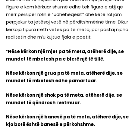
figurë e kam kërkuar shumë edhe tek figura e atij që
merr përsipër rolin e “udhëheqësit” dhe këtë rol jam
përpjekur ta jetësoj vetë në përditshmërinë time. Dikur
kërkoja figura rreth vetes pa të meta, por pastaj njoha
realitetin dhe m’u kujtua fjala e poetit.
“
Nëse kërkon një mjet pa të meta, atëherë dije, se
mundet të mbetesh pa e blerë një të tillë.
Nëse kërkon një grua pa të meta, atëherë dije, se
mundet të mbetesh edhe pamartuar.
Nëse kërkon një shok pa të meta, atëherë dije, se
mundet të qëndrosh i vetmuar.
Nëse kërkon një banesë pa të meta, atëherë dije, se
kjo botë është banesë e përkohshme.