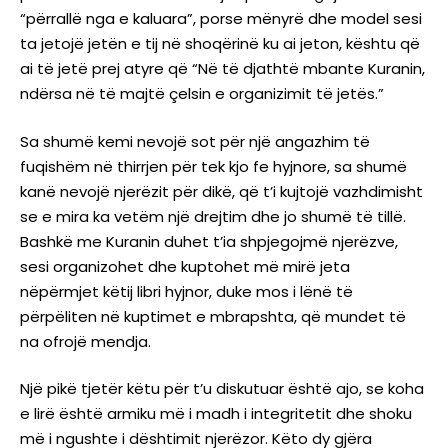
“përrallë nga e kaluara”, porse mënyrë dhe model sesi
ta jetojë jetën e tij në shoqërinë ku ai jeton, kështu që
ai të jetë prej atyre që “Në të djathtë mbante Kuranin,
ndërsa në të majtë çelsin e organizimit të jetës.”
Sa shumë kemi nevojë sot për një angazhim të
fuqishëm në thirrjen për tek kjo fe hyjnore, sa shumë
kanë nevojë njerëzit për dikë, që t’i kujtojë vazhdimisht
se e mira ka vetëm një drejtim dhe jo shumë të tillë.
Bashkë me Kuranin duhet t’ia shpjegojmë njerëzve,
sesi organizohet dhe kuptohet më mirë jeta
nëpërmjet këtij libri hyjnor, duke mos i lënë të
përpëliten në kuptimet e mbrapshta, që mundet të
na ofrojë mendja.
Një pikë tjetër këtu për t’u diskutuar është ajo, se koha
e lirë është armiku më i madh i integritetit dhe shoku
më i ngushte i dështimit njerëzor. Këto dy gjëra