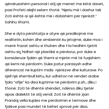
qëndrueshëm personal i atij që merret me këtë davet,
pasi Profeti alejhi selam thotë: “Njeriu më i dashur tek
Zoti është ai që është më i dobishëm për njerëzit.”
Sahihu Xhami.
Dhe e dyta përshtatja e atyre që predikojmë me
realitetin, kohën dhe ambientin ku jetojmë, duke mos i
marrë frazat ashtu si thuhen dhe t’ia hedhim tjetrit
ashtu siç hidhet një plastikë e përdorur, por duke e
konsideruar fjalën që themi si mjetin më të fuqishëm
që kemi në përdorim. Duke patur parasysh edhe
diferencat në kuptim midis njerëzve dhe kulturave. Po
sjell një shembull këtu, kur udhëton në vendet arabe
fjala “afije” ka disa kuptime në përdorim p.sh., diku i
thonë: Zoti të dhëntë shëndet, ndërsa diku tjetër
sipas dialektit të atij vendi: Zoti të dhëntë zjarr.
Prandaj vëlla kujdes me përdorimin e termave dhe
fjalëve pasi mundet të bëhet sprovë për disa.