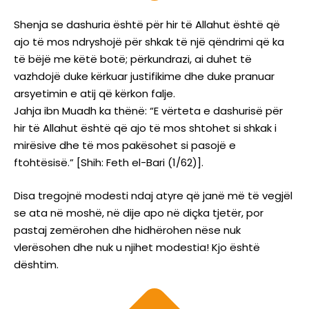
Shenja se dashuria është për hir të Allahut është që
ajo të mos ndryshojë për shkak të një qëndrimi që ka
të bëjë me këtë botë; përkundrazi, ai duhet të
vazhdojë duke kërkuar justifikime dhe duke pranuar
arsyetimin e atij që kërkon falje.
Jahja ibn Muadh ka thënë: “E vërteta e dashurisë për
hir të Allahut është që ajo të mos shtohet si shkak i
mirësive dhe të mos pakësohet si pasojë e
ftohtësisë.” [Shih: Feth el-Bari (1/62)].
Disa tregojnë modesti ndaj atyre që janë më të vegjël
se ata në moshë, në dije apo në diçka tjetër, por
pastaj zemërohen dhe hidhërohen nëse nuk
vlerësohen dhe nuk u njihet modestia! Kjo është
dështim.