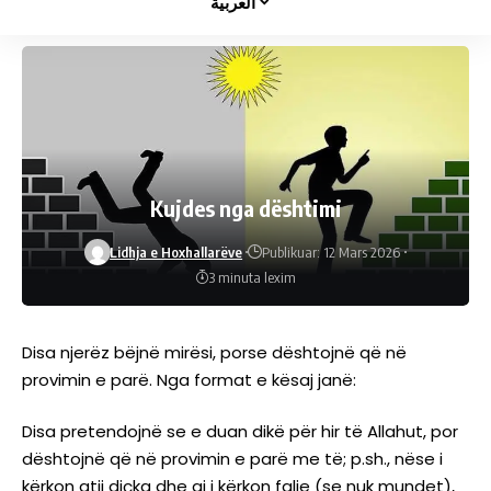
العربية
Kujdes nga dështimi
Lidhja e Hoxhallarëve
Publikuar: 12 Mars 2026
3 minuta lexim
Disa njerëz bëjnë mirësi, porse dështojnë që në
provimin e parë. Nga format e kësaj janë:
Disa pretendojnë se e duan dikë për hir të Allahut, por
dështojnë që në provimin e parë me të; p.sh., nëse i
kërkon atij diçka dhe ai i kërkon falje (se nuk mundet),