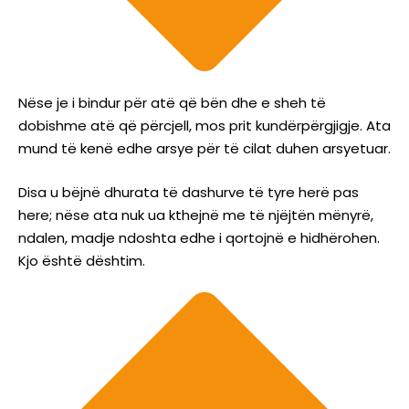
Nëse je i bindur për atë që bën dhe e sheh të
dobishme atë që përcjell, mos prit kundërpërgjigje. Ata
mund të kenë edhe arsye për të cilat duhen arsyetuar.
Disa u bëjnë dhurata të dashurve të tyre herë pas
here; nëse ata nuk ua kthejnë me të njëjtën mënyrë,
ndalen, madje ndoshta edhe i qortojnë e hidhërohen.
Kjo është dështim.