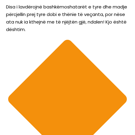
Disa i lavdërojnë bashkëmoshatarët e tyre dhe madje
përcjellin prej tyre dobi e thënie të veçanta, por nëse
ata nuk ia kthejnë me të njëjtën gjë, ndalen! Kjo është
dështim.