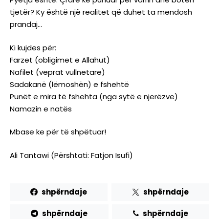
tjetër? Ky është një realitet që duhet ta mendosh
prandaj…
Ki kujdes për:
Farzet (obligimet e Allahut)
Nafilet (veprat vullnetare)
Sadakanë (lëmoshën) e fshehtë
Punët e mira të fshehta (nga sytë e njerëzve)
Namazin e natës
Mbase ke për të shpëtuar!
Ali Tantawi (Përshtati: Fatjon Isufi)
shpërndaje
shpërndaje
shpërndaje
shpërndaje