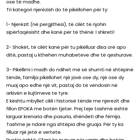
ose të madhe.
Tri kategori njerëzish do të pikëllohen për ty:
1- Njerëzit (në pergjithesi), të cilët të njohin
sipërfaqësisht dhe kanë për të thënë: I shkreti!
2- Shokët, të cilët kanë për tu pikëlluar disa orë apo
ditë, pastaj u kthehen muhabeteve dhe të qeshurave.
3- Pikëllimi i madh do ndihet më së shumti në shtëpinë
tënde, familja pikëllohet një javë ose dy, një ose dy
muaj apo edhe një vit, pastaj do të vendosin në
arkivën e kujtimeve te tyre.
E kështu mbyllet cikli i historisë tënde me njerezit dhe
fillon EPOKA me botën tjeter. Prej teje tashmë është
larguar krenaria dhe pasuria, shëndeti dhe fëmija.
Tashme je ndarë nga shtëpia dhe gruaja. Për ty ka
filluar një jetë e vertete.
Pyetja është: Çfarë ke punuar për varrin dhe botën