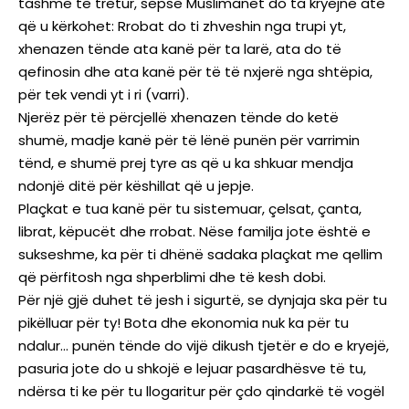
tashmë të tretur, sepse Muslimanët do ta kryejnë atë
që u kërkohet: Rrobat do ti zhveshin nga trupi yt,
xhenazen tënde ata kanë për ta larë, ata do të
qefinosin dhe ata kanë për të të nxjerë nga shtëpia,
për tek vendi yt i ri (varri).
Njerëz për të përcjellë xhenazen tënde do ketë
shumë, madje kanë për të lënë punën për varrimin
tënd, e shumë prej tyre as që u ka shkuar mendja
ndonjë ditë për këshillat që u jepje.
Plaçkat e tua kanë për tu sistemuar, çelsat, çanta,
librat, këpucët dhe rrobat. Nëse familja jote është e
sukseshme, ka për ti dhënë sadaka plaçkat me qellim
që përfitosh nga shperblimi dhe të kesh dobi.
Për një gjë duhet të jesh i sigurtë, se dynjaja ska për tu
pikëlluar për ty! Bota dhe ekonomia nuk ka për tu
ndalur… punën tënde do vijë dikush tjetër e do e kryejë,
pasuria jote do u shkojë e lejuar pasardhësve të tu,
ndërsa ti ke për tu llogaritur për çdo qindarkë të vogël