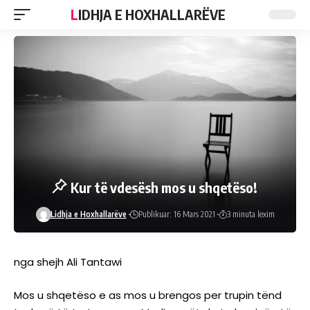
LIDHJA E HOXHALLARËVE
Kur të vdesësh mos u shqetëso!
Lidhja e Hoxhallarëve
Publikuar: 16 Mars 2021
3 minuta lexim
nga shejh Ali Tantawi
Mos u shqetëso e as mos u brengos per trupin tënd