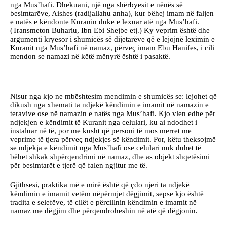
nga Mus’hafi. Dhekuani, një nga shërbyesit e nënës së
besimtarëve, Aishes (radijallahu anha), kur bëhej imam në faljen
e natës e këndonte Kuranin duke e lexuar atë nga Mus’hafi.
(Transmeton Buhariu, Ibn Ebi Shejbe etj.) Ky veprim është dhe
argumenti kryesor i shumicës së dijetarëve që e lejojnë leximin e
Kuranit nga Mus’hafi në namaz, përveç imam Ebu Hanifes, i cili
mendon se namazi në këtë mënyrë është i pasaktë.
Nisur nga kjo ne mbështesim mendimin e shumicës se: lejohet që
dikush nga xhemati ta ndjekë këndimin e imamit në namazin e
teravive ose në namazin e natës nga Mus’hafi. Kjo vlen edhe për
ndjekjen e këndimit të Kuranit nga celulari, ku ai ndodhet i
instaluar në të, por me kusht që personi të mos merret me
veprime të tjera përveç ndjekjes së këndimit. Por, këtu theksojmë
se ndjekja e këndimit nga Mus’hafi ose celulari nuk duhet të
bëhet shkak shpërqendrimi në namaz, dhe as objekt shqetësimi
për besimtarët e tjerë që falen ngjitur me të.
Gjithsesi, praktika më e mirë është që çdo njeri ta ndjekë
këndimin e imamit vetëm nëpërmjet dëgjimit, sepse kjo është
tradita e selefëve, të cilët e përcillnin këndimin e imamit në
namaz me dëgjim dhe përqendroheshin në atë që dëgjonin.