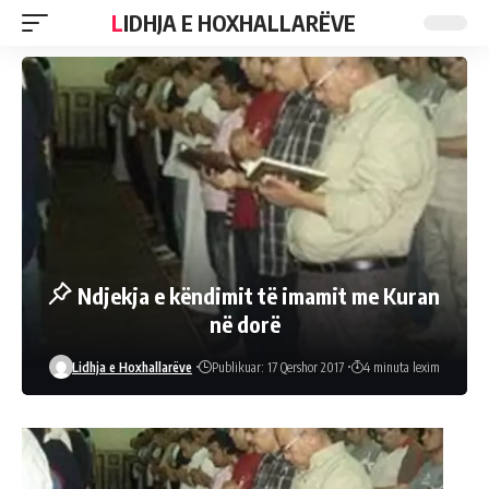
LIDHJA E HOXHALLARËVE
Ndjekja e këndimit të imamit me Kuran
në dorë
Lidhja e Hoxhallarëve
Publikuar: 17 Qershor 2017
4 minuta lexim