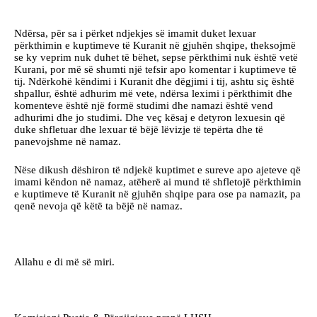
Ndërsa, për sa i përket ndjekjes së imamit duket lexuar
përkthimin e kuptimeve të Kuranit në gjuhën shqipe, theksojmë
se ky veprim nuk duhet të bëhet, sepse përkthimi nuk është vetë
Kurani, por më së shumti një tefsir apo komentar i kuptimeve të
tij. Ndërkohë këndimi i Kuranit dhe dëgjimi i tij, ashtu siç është
shpallur, është adhurim më vete, ndërsa leximi i përkthimit dhe
komenteve është një formë studimi dhe namazi është vend
adhurimi dhe jo studimi. Dhe veç kësaj e detyron lexuesin që
duke shfletuar dhe lexuar të bëjë lëvizje të tepërta dhe të
panevojshme në namaz.
Nëse dikush dëshiron të ndjekë kuptimet e sureve apo ajeteve që
imami këndon në namaz, atëherë ai mund të shfletojë përkthimin
e kuptimeve të Kuranit në gjuhën shqipe para ose pa namazit, pa
qenë nevoja që këtë ta bëjë në namaz.
Allahu e di më së miri.