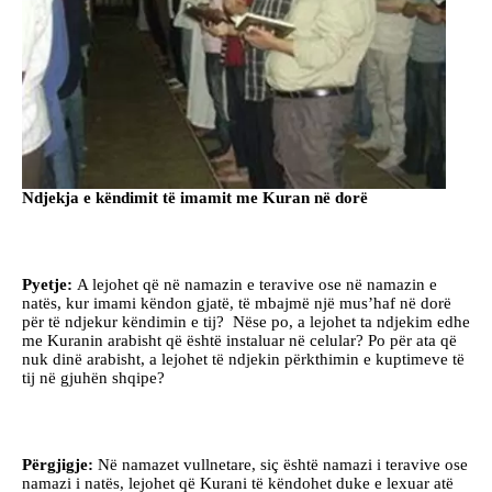
Ndjekja e këndimit të imamit me Kuran në dorë
Pyetje:
A lejohet që në namazin e teravive ose në namazin e
natës, kur imami këndon gjatë, të mbajmë një mus’haf në dorë
për të ndjekur këndimin e tij? Nëse po, a lejohet ta ndjekim edhe
me Kuranin arabisht që është instaluar në celular? Po për ata që
nuk dinë arabisht, a lejohet të ndjekin përkthimin e kuptimeve të
tij në gjuhën shqipe?
Përgjigje:
Në namazet vullnetare, siç është namazi i teravive ose
namazi i natës, lejohet që Kurani të këndohet duke e lexuar atë