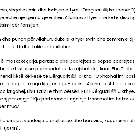
re. I Dërguari ﷺ ka thënë: “Çfarëdo që ta godasë myslimanin – nga lodhja,
e edhe një gjemb që e ther, Allahu ia shlyen me këtë disa ng
simi për familjen.”
 dhe punon për Allahun, duke e kthyer syrin dhe zemrën e tij
feja e tij dhe takimi me Allahun.
 moskokëçarja, përtacia dhe padrejtësia, sepse padrejtësia 
 e historisë përmendet se Kurejshët i kërkuan Ebu Talibit që t’i flis
xhaxhai im, pasha Allahun, edhe nëse do të vendosnin diellin në
 të heq dorë nga kjo çështje – derisa Allahu ta shfaqë ose
rsëri. Kur i Dërguari ﷺ u kthye, Ebu Talibi i tha: “Shko, o biri i vëllait tim, dhe thuaj
jo përforcohet nga një transmetim tjetër ku i Dërguari ﷺ thotë: “Unë nuk jam më në
 për mua.”
dhe arritjet, vendosja e drejtësisë dhe barazisë, kapërcimi i 
-tjetrin).