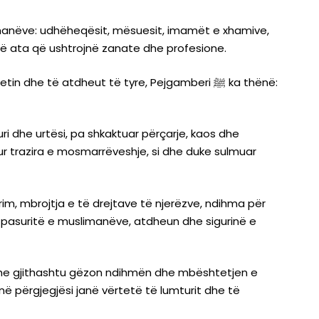
imanëve: udhëheqësit, mësuesit, imamët e xhamive,
jithë ata që ushtrojnë zanate dhe profesione.
e të atdheut të tyre, Pejgamberi ﷺ ka thënë:
i dhe urtësi, pa shkaktuar përçarje, kaos dhe
r trazira e mosmarrëveshje, si dhe duke sulmuar
prim, mbrojtja e të drejtave të njerëzve, ndihma për
me, pasuritë e muslimanëve, atdheun dhe sigurinë e
 dhe gjithashtu gëzon ndihmën dhe mbështetjen e
jnë përgjegjësi janë vërtetë të lumturit dhe të