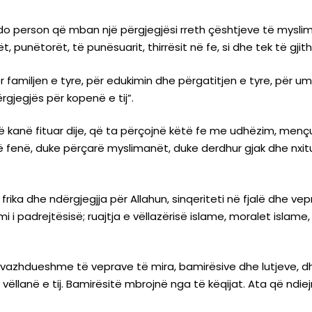
çdo person që mban një përgjegjësi rreth çështjeve të mysl
erët, punëtorët, të punësuarit, thirrësit në fe, si dhe tek të g
amiljen e tyre, për edukimin dhe përgatitjen e tyre, për umetin dh
rgjegjës për kopenë e tij”.
 kanë fituar dije, që ta përçojnë këtë fe me udhëzim, mençur
 fenë, duke përçarë myslimanët, duke derdhur gjak dhe nxitu
 frika dhe ndërgjegjja për Allahun, sinqeriteti në fjalë dhe ve
mi i padrejtësisë; ruajtja e vëllazërisë islame, moralet isla
 e vazhdueshme të veprave të mira, bamirësive dhe lutjeve,
vëllanë e tij. Bamirësitë mbrojnë nga të këqijat. Ata që ndie