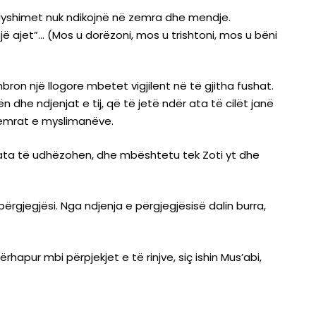
e dyshimet nuk ndikojnë në zemra dhe mendje.
 ajet”… (Mos u dorëzoni, mos u trishtoni, mos u bëni
bron një llogore mbetet vigjilent në të gjitha fushat.
zemrat e myslimanëve.
 ata të udhëzohen, dhe mbështetu tek Zoti yt dhe
ërgjegjësi. Nga ndjenja e përgjegjësisë dalin burra,
apur mbi përpjekjet e të rinjve, siç ishin Mus’abi,