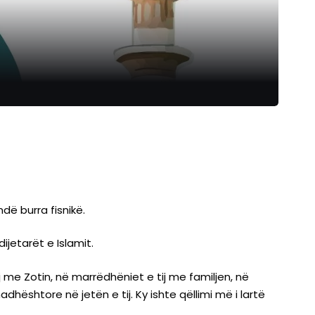
dë burra fisnikë.
abi’inët dhe dijetarët e Islamit.
hështore në jetën e tij. Ky ishte qëllimi më i lartë