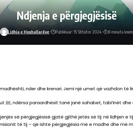
Ndjenja e përgjegjësisë
Lidhja e Hoxhallarëve
Publikuar: 15 Shtator 2024
8 minuta lexim
m, madhështi, nder dhe krenari. Jemi një umet që vazhdon të lin
Ne jemi një umet që prijës e kemi të Dërguarin e Allahut ﷺ, ndërsa paraardhësit tanë janë sahabet, t
misionit të tij – që ishte përgjegjësia më e madhe dhe më mad