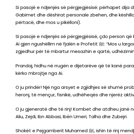
Si pasojë e ndjenjës së përgjegjësisë: përhapet dija
Gabimet dhe dëshirat personale zbehen, dhe këshilla
përtacë, dhe mos u pikëlloni).
Si pasojë e ndjenjës së përgjegjësisë, çdo person që k
Ai gjen ngushëllim në fjalën e Profetit ﷺ: “Mos u largoni nga pozicionet tuaja”. Kjo thënie kumbon në veshët, zemrën dhe ndjenjat e tij, që të jetë ndër ata të cilët janë
zgjedhur për të mbartur mesazhin e qartë, udhëzimi
Prandaj, hidhu në rrugën e dijetarëve që të kanë pa
kërko mbrojtje nga Ai.
O ju prindër! Një nga arsyet e zgjidhjes së shumë pro
heronj, të mençur, fisnikë, udhëheqës dhe njerëz akti
O ju gjeneratë dhe të rinj! Kombet dhe atdheu janë ndë
Aliu, Zejdi, Ibn Abbasi, Ibën Umeri, Talha dhe Zubejri.
Shokët e Pejgamberit Muhamed ﷺ, ishin