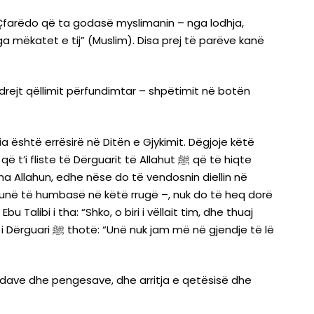
a mëkatet e tij” (Muslim). Disa prej të parëve kanë
 drejt qëllimit përfundimtar – shpëtimit në botën
është errësirë në Ditën e Gjykimit. Dëgjoje këtë
te të Dërguarit të Allahut ﷺ që të hiqte
 unë të humbasë në këtë rrugë –, nuk do të heq dorë
 gjendje të lë
sfidave dhe pengesave, dhe arritja e qetësisë dhe