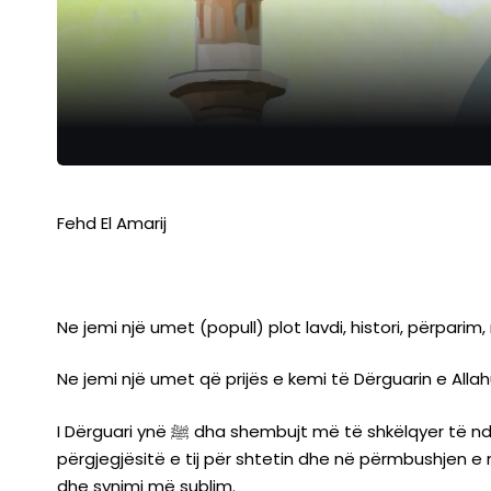
Fehd El Amarij
Ne jemi një umet (popull) plot lavdi, histori, përpari
I Dërguari ynë ﷺ dha shembujt më të shkëlqyer të ndjenjës së përgjegjësisë gjatë gjithë jetës së tij: në lidhjen e tij me Zotin, në marrëdhëniet e tij me familjen, në
përgjegjësitë e tij për shtetin dhe në përmbushjen e 
dhe synimi më sublim.