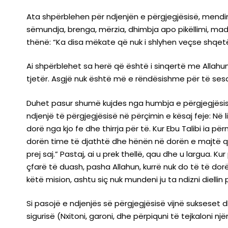
Ata shpërblehen për ndjenjën e përgjegjësisë, mendimin, shqetësimin dhe lodhjen e ty
sëmundja, brenga, mërzia, dhimbja apo pikëllimi, madj
thënë: “Ka disa mëkate që nuk i shlyhen veçse shqetë
Ai shpërblehet sa herë që është i sinqertë me Allahun
tjetër. Asgjë nuk është më e rëndësishme për të sesa 
Duhet pasur shumë kujdes nga humbja e përgjegjësisë,
ndjenjë të përgjegjësisë në përçimin e kësaj feje: Në librat
dorë nga kjo fe dhe thirrja për të. Kur Ebu Talibi ia përmendi këtë kërkesë të Dërguarit ﷺ, ai tha: “O 
dorën time të djathtë dhe hënën në dorën e majtë që
prej saj.” Pastaj, ai u prek thellë, qau dhe u largua. Kur po largohej, Ebu Talibi e thirri pë
çfarë të duash, pasha Allahun, kurrë nuk do të të dorëzoj për asgjë.” K
këtë mision, ashtu siç nuk mundeni ju ta ndizni diellin
Si pasojë e ndjenjës së përgjegjësisë vijnë sukseset 
sigurisë (Nxitoni, garoni, dhe përpiquni të tejkaloni njëri