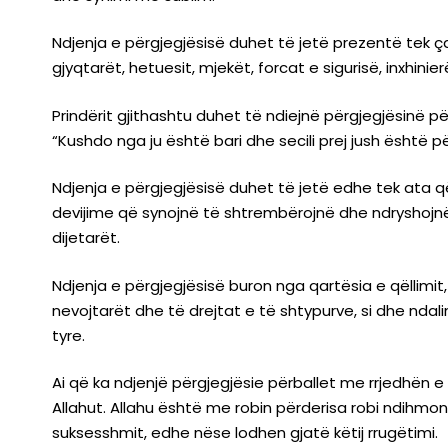
Ndjenja e përgjegjësisë duhet të jetë prezentë tek 
gjyqtarët, hetuesit, mjekët, forcat e sigurisë, inxhini
Prindërit gjithashtu duhet të ndiejnë përgjegjësinë për f
“Kushdo nga ju është bari dhe secili prej jush është pë
Ndjenja e përgjegjësisë duhet të jetë edhe tek ata që
devijime që synojnë të shtrembërojnë dhe ndryshojnë
dijetarët.
Ndjenja e përgjegjësisë buron nga qartësia e qëllimit,
nevojtarët dhe të drejtat e të shtypurve, si dhe ndali
tyre.
Ai që ka ndjenjë përgjegjësie përballet me rrjedhën
Allahut. Allahu është me robin përderisa robi ndihmon 
suksesshmit, edhe nëse lodhen gjatë këtij rrugëtimi.