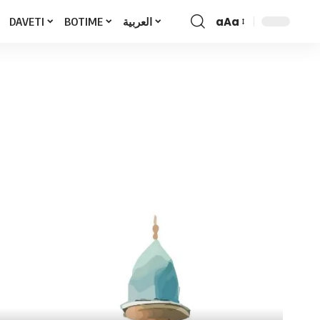
aAa
DAVETI
BOTIME
العربية
Font
Resizer