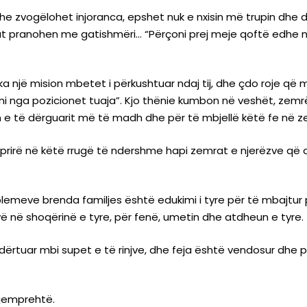
 dhe zvogëlohet injoranca, epshet nuk e nxisin më trupin dh
t pranohen me gatishmëri… “Përçoni prej meje qoftë edhe një
a një mision mbetet i përkushtuar ndaj tij, dhe çdo roje që m
n e të dërguarit më të madh dhe për të mbjellë këtë fe në 
raprirë në këtë rrugë të ndershme hapi zemrat e njerëzve që
blemeve brenda familjes është edukimi i tyre për të mbajtur p
vë në shoqërinë e tyre, për fenë, umetin dhe atdheun e tyre.
rtuar mbi supet e të rinjve, dhe feja është vendosur dhe përh
 të rinj mendjemprehtë.