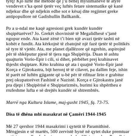
tyrq! Kjo luftë me metodë që j’u bëhej myslimanëve të atyre
vendevet s’ka qenë tjetër veç luftës fetare sistematike që kanë
ndjekur dhe që ndjekin edhe sot e kësaj dite regjimet greke
antipopullore në Gadishullin Ballkanik.
Po a u-ndal me kaqë agresioni grek kundër kundër
shqipëtarëvet? Jo. Grekët shovinistë të Megalidhesë s’janë
ngopur ende. Ata kanë zënë t’i bien një avazi tjetër tashti në
kohët e fundit. Ata kërkojnë të zbatojnë një fazë tjetër të politikës
së tyre të vjetër. Ata, me planet djallëzore që ngrehin, aspirojnë
për të shkëputur pjesë të tjera nga Shqipërija. Duan të ashtu
quajturin Vorio-Epir i cili, si dihet, përbëhet prej krahinavet
thjesht shqiptare. Këto krahina që ata i quajnë Vorio-Epir janë
Korça e Gjirokastra, bijt heronj të të cilavet, pa dallim feje, ishin
të parët në luftën gjigante që u-bë për të rifituar lirin e grabitur
prej okupatorëvet Fashistë e Nazistë. Korça e Gjirokastra janë
pra djepi i Shqipërisë e Shqiptarizmës, burimi ku shpërtheu e
rrufeshme lufta e së drejtës kundër së shtrembtës.
Marrë nga Kultura Islame, maj-gusht 1945, fq. 73-75.
Disa të dhëna mbi masakrat në Çamëri 1944-1945
Më 27 qershor 1944 masakrimi i qytetit të Paramithisë.
Mëngjesin e së martës, 500 zervistë hynë në qytet duke premtuar