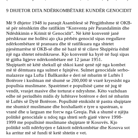
9 DHJETOR DITA NDËRKOMBËTARE KUNDËR GENOCIDIT
Më 9 dhjetor 1948 iu paraqit Asamblesë së Përgjithshme të OKB-
së për nënshkrim dhe ratifikim “Konventa për Parandalimin dhe
Ndëshkimin e Krimit të Genocidit”. Në këtë konventë janë
përshkruar me hollësi ajo çka përbën genocid sipas rregullave
ndërkombëtare të pranuara dhe të ratifikuara nga shtetet
pjesëmarrëse të OKB-së dhe në bazë të të cilave Shqipëria është
një nga shtetet nënshkruese. Kjo konventë ka hyrë në fuqi sipas
të gjitha ligjeve ndërkombëtare më 12 janar 1951.
Shqiptarët në këtë shekull që shkoi kanë qenë një nga kombet
më të dëmtuara nga sulmet e fqinjëve. Sulmet genocidale serbo-
malazeze nga Lufta I Ballkanike e deri në mbarim të Luftës I
Botërore i kushtuan më shumë se 200,000 të vrarë kryesisht nga
popullsia muslimane. Spastrimet e popullsisë çame në jug të
vendit, vrasjet masive dhe torturat e ndryshme. Këto vazhduan
edhe në periudhën midis dy luftërave botërore e deri në mbarim
të Luftës së Dytë Botërore. Popullsitë etnikisht të pastra shqiptare
me shumicë muslimane dhe hoxhallarët e tyre u spastruan, u
vranë dhe u larguan me forcw nga Greqia. Pak a shumë e njëjta
politikë genocidale u ndoq nga shteti serb gjatë viteve 1998-
1999 me popullsinë muslimane shqiptare të Kosovës. Kjo
politikë solli ndërhyrjen e faktorit ndërkombëtar dhe Kosova sot
ka arritur më së fundi të ketë shtetin e vet.