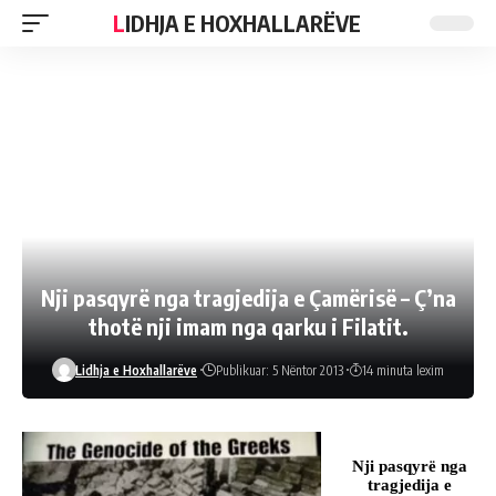
LIDHJA E HOXHALLARËVE
Nji pasqyrë nga tragjedija e Çamërisë – Ç’na
thotë nji imam nga qarku i Filatit.
Lidhja e Hoxhallarëve
Publikuar: 5 Nëntor 2013
14 minuta lexim
Nji pasqyrë nga
tragjedija e