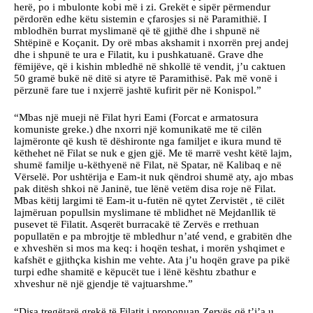
herë, po i mbulonte kobi më i zi. Grekët e sipër përmendur
përdorën edhe këtu sistemin e çfarosjes si në Paramithië. I
mblodhën burrat myslimanë që të gjithë dhe i shpunë në
Shtëpinë e Koçanit. Dy orë mbas akshamit i nxorrën prej andej
dhe i shpunë te ura e Filatit, ku i pushkatuanë. Grave dhe
fëmijëve, që i kishin mbledhë në shkollë të vendit, j’u caktuen
50 gramë bukë në ditë si atyre të Paramithisë. Pak më vonë i
përzunë fare tue i nxjerrë jashtë kufirit për në Konispol.”
“Mbas një mueji në Filat hyri Eami (Forcat e armatosura
komuniste greke.) dhe nxorri një komunikatë me të cilën
lajmëronte që kush të dëshironte nga familjet e ikura mund të
këthehet në Filat se nuk e gjen gjë. Me të marrë vesht këtë lajm,
shumë familje u-këthyenë në Filat, në Spatar, në Kalibaq e në
Vërselë. Por ushtërija e Eam-it nuk qëndroi shumë aty, ajo mbas
pak ditësh shkoi në Janinë, tue lënë vetëm disa roje në Filat.
Mbas këtij largimi të Eam-it u-futën në qytet Zervistët , të cilët
lajmëruan popullsin myslimane të mblidhet në Mejdanllik të
pusevet të Filatit. Asqerët burracakë të Zervës e rrethuan
popullatën e pa mbrojtje të mbledhur n’até vend, e grabitën dhe
e xhveshën si mos ma keq: i hoqën teshat, i morën yshqimet e
kafshët e gjithçka kishin me vehte. Ata j’u hoqën grave pa pikë
turpi edhe shamitë e këpucët tue i lënë kështu zbathur e
xhveshur në një gjendje të vajtuarshme.”
“Disa tregëtarë grekë të Filatit i proponuan Zervës që t’j’a u