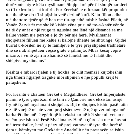
dorëzonte atyre këta myslimanë Shqipëtarë për t’i shoqëruar deri
sa t’i nxirrnin jasht kufirit. Por Zervistët e refuzuan kët proponim
tue thënë se do t’i shpijshin vetë deri në kufi. Këtu fillon edhe
një thertore tjetër që të bën me t’u-ngjethë mishi: Jashtë Filatit, në
Vanër, Zervistët me shokë kishin zënë pusi në tre-a-katër vënde
në të dy anët e një rruge të ngushtë tue lënë një distancë sa me
kalue vetëm një person e jo dy për një herë. Myslimanët
shqipëtarë filluen me kalue si kalojnë dhentë në shtrungë. Gjithë
burrat u-kositën në sy të familjeve të tyre prej shpatës tradhëtare
dhe se nuk shpëtuen veçse gratë e çilimijtë. Mbas kësaj vepre
mizore, i vunë zjarrin xhamisë së famëshme të Filatit dhe
shtëpive myslimane.”
Kështu e mbaroi fjalën e tij hoxha, të cilit memzi i kujtoheshin
nga tmerri ngjarjet tragjike mbi shpinën e një populli krejt të
pafajshëm.
Po. Kështu e zbatuen Grekët e Megalidhesë, Grekët Imperjalistë,
planin e tyre çnjerëzor dhe tani në Çamërië nuk ekziston asnjë
frymë frymë myslimani shqipëtar. Bijt e Shqipes kishin pasë fatin
e zi të vuejnë në até vend prej sistemeve të një qeverimi nga më
barbarët dhe më të egërit që ka eksistuar në kët shekull vetëm e
vetëm pse ishin të Fesë Myslimane. Herë u çfarosën me mënyrat
më terroristike, herë u përzunë prej vatravet të tyre dhe herë të
tjera u këmbyen me Grekërit e Anadollit nën pretencën se ishin