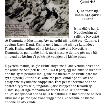
Çamërisë
Ç’na thotë nji
imam nga qarku
i Filatit.
Ishte ditë e hanë.
Ndodheshim në
sallën e Kryesisë
së Komunitetit Musliman. Aty na erdhi nji hoxhë prej Çamrije, i
quejtun Uzejr Dauti. Kishte qenë imam në nji nga katundet e
Filatit. Kishte ardhur për të kërkuar punë dhe Kryesija e
Komunitetit, pa humbë kohë, mori masat e duhura për me i bâ
nji vend që kështu t’i pakësojë vuejtjen që kishte pësue.
E pyetëm mandej se ç’e kishte shtye me e lanë vendin e vet dhe
me ardhë në Shqipëri të lirë? – Na u përgjegj me buzë të dredhur
dhe me sy të përlotur mbi gjithë ato masakra që kishte parë me
syt e tijpërtej kufirit disa kohë më parë kundër popullatës së
pafajshme myslimane shqipëtare. Ësht për të theksuar se edhe
tiparët e fytyrës së tij tregonin kjartë vuejtjet dhe terrorin që
kishte shijuar nga monarko-fashistët Grekë. Ai i shprehte
hollësisht episodat aqë sa na la të habitur e të tmeruar dhe na bëri
sikur me e pá me sytë t’onë tragjedinë e kobëshme që kishte
ndodhë në ato vende: