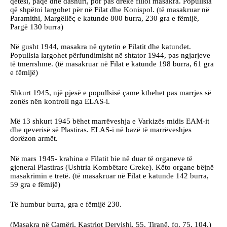
qetësi, paqe dhe dashuri, por pas dreke filloi masakra. Popullsia
që shpëtoi largohet për në Filat dhe Konispol. (të masakruar në
Paramithi, Margëllëç e katunde 800 burra, 230 gra e fëmijë,
Pargë 130 burra)
Në gusht 1944, masakra në qytetin e Filatit dhe katundet.
Popullsia largohet përfundimisht në shtator 1944, pas ngjarjeve
të tmerrshme. (të masakruar në Filat e katunde 198 burra, 61 gra
e fëmijë)
Shkurt 1945, një pjesë e popullsisë çame kthehet pas marrjes së
zonës nën kontroll nga ELAS-i.
Më 13 shkurt 1945 bëhet marrëveshja e Varkizës midis EAM-it
dhe qeverisë së Plastiras. ELAS-i në bazë të marrëveshjes
dorëzon armët.
Në mars 1945- krahina e Filatit bie në duar të organeve të
gjeneral Plastiras (Ushtria Kombëtare Greke). Këto organe bëjnë
masakrimin e tretë. (të masakruar në Filat e katunde 142 burra,
59 gra e fëmijë)
Të humbur burra, gra e fëmijë 230.
(Masakra në Çamëri, Kastriot Dervishi, 55, Tiranë, fq. 75, 104.)