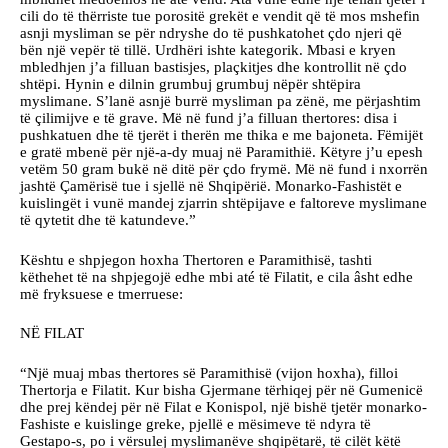
cili do të thërriste tue porositë grekët e vendit që të mos mshefin
asnji mysliman se për ndryshe do të pushkatohet çdo njeri që
bën një vepër të tillë. Urdhëri ishte kategorik. Mbasi e kryen
mbledhjen j’a filluan bastisjes, plaçkitjes dhe kontrollit në çdo
shtëpi. Hynin e dilnin grumbuj grumbuj nëpër shtëpira
myslimane. S’lanë asnjë burrë mysliman pa zënë, me përjashtim
të çilimijve e të grave. Më në fund j’a filluan thertores: disa i
pushkatuen dhe të tjerët i therën me thika e me bajoneta. Fëmijët
e gratë mbenë për një-a-dy muaj në Paramithië. Këtyre j’u epesh
vetëm 50 gram bukë në ditë për çdo frymë. Më në fund i nxorrën
jashtë Çamërisë tue i sjellë në Shqipërië. Monarko-Fashistët e
kuislingët i vunë mandej zjarrin shtëpijave e faltoreve myslimane
të qytetit dhe të katundeve.”
Kështu e shpjegon hoxha Thertoren e Paramithisë, tashti
këthehet të na shpjegojë edhe mbi até të Filatit, e cila âsht edhe
më fryksuese e tmerruese:
NË FILAT
“Një muaj mbas thertores së Paramithisë (vijon hoxha), filloi
Thertorja e Filatit. Kur bisha Gjermane tërhiqej për në Gumenicë
dhe prej këndej për në Filat e Konispol, një bishë tjetër monarko-
Fashiste e kuislinge greke, pjellë e mësimeve të ndyra të
Gestapo-s, po i vërsulej myslimanëve shqipëtarë, të cilët këtë