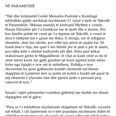
NË PARAMITHIË
“Një dite kriminelët Grekë Monarko-Fashistë e Kuislingë
mblodhën gjithë meshkujt myslimanë 15 vjeçë e lartë në Shkollë
të Paramithisë. Shkuan mandej të kërkojnë Myftinë e vendit,
Hasan Efendinë për t’a bashkuar me të tjerët dhe e morën. Por
kur duelën jashtë në vend që t’a shpinin në Shkollë, e vranë te
dera e shtëpisë tue e çpuar me thika. E shoqja, me të ndëgjuar
zhurmën, duel tue uluritë, por edhe kjo pësoi të njajtin fat. Së
fundi duel e bija, tue qarë e tue bërtitë për të jatin e për të amën,
por edhe këtë e shtrinë barbarisht për dhé. Këta janë klikat
reaksionare greke të Megalidhesë, të cilat as kanë zënë as do të
zënë mënd kurrë me gjith grushtet që kanë ngrënë kohë mbas
kohe nga fqinjët e tyre më të mbëdhenj. Politika e tyre
shoveniste ka qenë gjithmonë kundër elementit mysliman
shqipëtar të Çamërisë deri sa tashti në kohët e fundit një pjesë të
atij elementi e çfarosën fare dhe pjesën tjetër e përzunë prej
vatravet të tyre.”
Imami i sipër përmendur vazhdon gjithënji tue dashtë me dhanë
shpjegime më të gjëra:
“Para se t’i mblidhnin myslimanët shqipëtarë në Shkollë, nxorrën
një tellall, i cili lajmëronte se e tërë popullata myslimane duhet të
mblidhet medoemos në até vend. Ata vunë edhe një tellall tjetër i