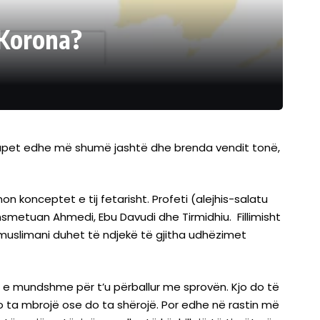
 Korona?
ërhapet edhe më shumë jashtë dhe brenda vendit tonë,
n konceptet e tij fetarisht. Profeti (alejhis-salatu
smetuan Ahmedi, Ebu Davudi dhe Tirmidhiu. Fillimisht
et muslimani duhet të ndjekë të gjitha udhëzimet
at e mundshme për t’u përballur me sprovën. Kjo do të
do ta mbrojë ose do ta shërojë. Por edhe në rastin më