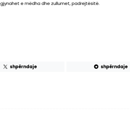
gjynahet e mëdha dhe zullumet, padrejtësitë.
shpërndaje
shpërndaje