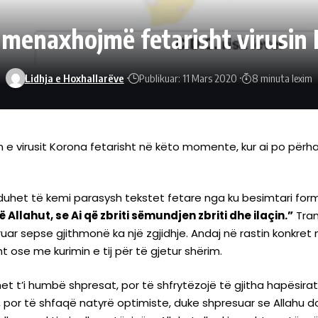
ë menaxhojmë fetarisht virusin
Lidhja e Hoxhallarëve
Publikuar: 11 Mars 2020
8 minuta lexim
kun e virusit Korona fetarisht në këto momente, kur ai po p
t duhet të kemi parasysh tekstet fetare nga ku besimtari formo
 Allahut, se Ai që zbriti sëmundjen zbriti dhe ilaçin.”
Tran
kuruar sepse gjithmonë ka një zgjidhje. Andaj në rastin konkr
ht ose me kurimin e tij për të gjetur shërim.
uhet t’i humbë shpresat, por të shfrytëzojë të gjitha hapësir
t, por të shfaqë natyrë optimiste, duke shpresuar se Allahu 