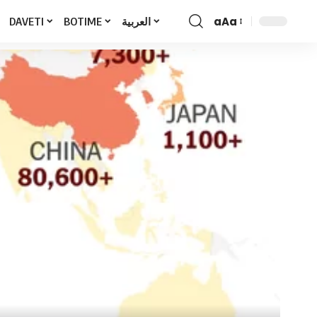
aAa
DAVETI
BOTIME
العربية
Font
Resizer