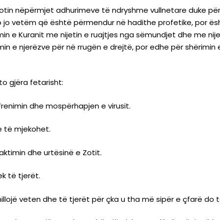
otin nëpërmjet adhurimeve të ndryshme vullnetare duke pë
jo jo vetëm që është përmendur në hadithe profetike, por ësh
n e Kuranit me nijetin e ruajtjes nga sëmundjet dhe me nijet
min e njerëzve për në rrugën e drejtë, por edhe për shërimin
 gjëra fetarisht:
renimin dhe mospërhapjen e virusit.
he të mjekohet.
ktimin dhe urtësinë e Zotit.
k të tjerët.
llojë veten dhe të tjerët për çka u tha më sipër e çfarë do të