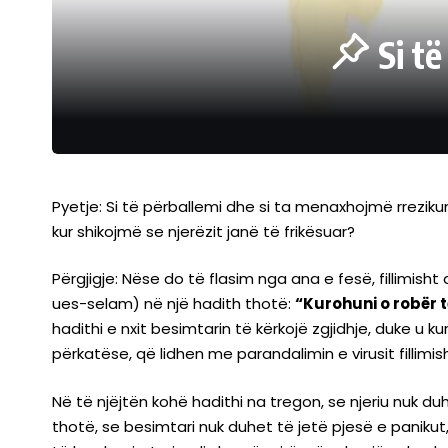
Si t
Pyetje: Si të përballemi dhe si ta menaxhojmë rrezi
kur shikojmë se njerëzit janë të frikësuar?
Përgjigje: Nëse do të flasim nga ana e fesë, fillimish
ues-selam) në një hadith thotë:
“Kurohuni o robër të
hadithi e nxit besimtarin të kërkojë zgjidhje, duke u 
përkatëse, që lidhen me parandalimin e virusit fillimis
Në të njëjtën kohë hadithi na tregon, se njeriu nuk d
thotë, se besimtari nuk duhet të jetë pjesë e paniku