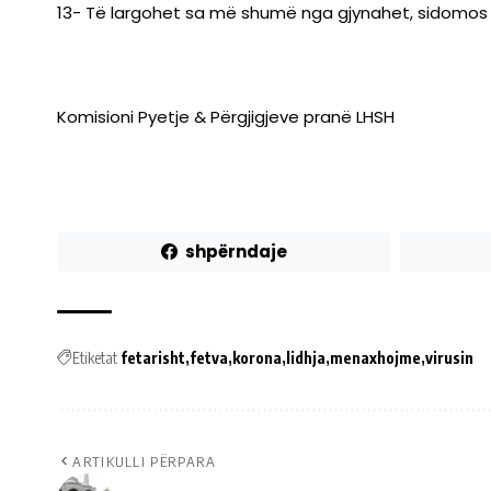
13- Të largohet sa më shumë nga gjynahet, sidomos 
Komisioni Pyetje & Përgjigjeve pranë LHSH
shpërndaje
Etiketat
fetarisht
fetva
korona
lidhja
menaxhojme
virusin
ARTIKULLI PËRPARA