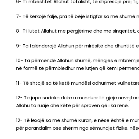
6- T’i mbështet Allahut totalisht, të shpresojë prej T
7- Të kërkojë falje, pra të bëjë istigfar sa më shumë 
8- T’i lutet Allahut me përgjërime dhe me sinqeritet, q
9- Ta falënderojë Allahun për mirësitë dhe dhuntitë e
10- Ta përmendë Allahun shumë, mëngjes e mbrëmje 
në formë të përmbledhur me lutjen që kemi përmend
11- Të shtojë sa të ketë mundësi adhurimet vullnetare 
12- Të japë sadaka duke u munduar të gjejë nevojtarë e
Allahu ta ruajë dhe këtë për sprovën që i ka rënë.
12- Të lexojë sa më shumë Kuran, e nëse është e mund
për parandalim ose shërim nga sëmundjet fizike, nëse