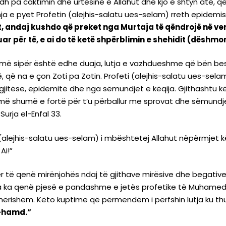
 pa caktimin dhe urtësinë e Allahut dhe kjo e shtyn atë, që t
hja e pyet Profetin (alejhis-salatu ues-selam) rreth epidemis
, andaj kushdo që preket nga Murtaja të qëndrojë në vendi
 për të, e ai do të ketë shpërblimin e shehidit (dëshmori
 më sipër është edhe duaja, lutja e vazhdueshme që bën besi
 që na e çon Zoti pa Zotin. Profeti (alejhis-salatu ues-selam
jitëse, epidemitë dhe nga sëmundjet e këqija. Gjithashtu kërki
më shumë e fortë për t’u përballur me sprovat dhe sëmundje
Surja el-Enfal 33.
alejhis-salatu ues-selam) i mbështetej Allahut nëpërmjet kë
Ai!”
r të qenë mirënjohës ndaj të gjithave mirësive dhe begative
la ka qenë pjesë e pandashme e jetës profetike të Muhamedi
hërishëm. Këto kuptime që përmendëm i përfshin lutja ku th
l-hamd.”