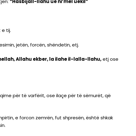
tjen:
“Hasbijall-llahu ue ni’mel uekil”
e tij.
imin, jetën, forcën, shëndetin, etj.
llah, Allahu ekber, la ilahe il-lalla-llahu,
etj ose
qime për të varfërit, ose ilaçe për të sëmurët, që
pirtin, e forcon zemrën, fut shpresën, është shkak
in.