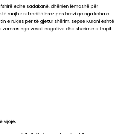
rfshirë edhe sadakanë, dhënien lëmoshë për
të ruajtur si traditë brez pas brezi që nga koha e
in e rukjes për të gjetur shërim, sepse Kurani është
 e zemrës nga veset negative dhe shërimin e trupit
 vijojë.