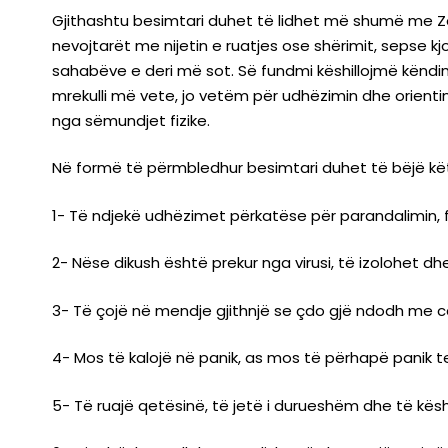
Gjithashtu besimtari duhet të lidhet më shumë me Z
nevojtarët me nijetin e ruatjes ose shërimit, sepse k
sahabëve e deri më sot. Së fundmi këshillojmë këndimi
mrekulli më vete, jo vetëm për udhëzimin dhe orienti
nga sëmundjet fizike.
Në formë të përmbledhur besimtari duhet të bëjë këto
1- Të ndjekë udhëzimet përkatëse për parandalimin, f
2- Nëse dikush është prekur nga virusi, të izolohet d
3- Të çojë në mendje gjithnjë se çdo gjë ndodh me ca
4- Mos të kalojë në panik, as mos të përhapë panik te
5- Të ruajë qetësinë, të jetë i durueshëm dhe të këshi