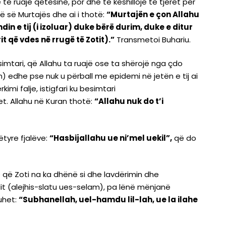
ë ruajë qetësinë, por dhe të këshillojë të tjerët për
ë së Murtajës dhe ai i thotë:
“Murtajën e çon Allahu
n e tij (i izoluar) duke bërë durim, duke e ditur
t që vdes në rrugë të Zotit).”
Transmetoi Buhariu.
mtari, që Allahu ta ruajë ose ta shërojë nga çdo
) edhe pse nuk u përball me epidemi në jetën e tij ai
mi falje, istigfari ku besimtari
t. Allahu në Kuran thotë:
“Allahu nuk do t’i
tyre fjalëve:
“Hasbijallahu ue ni’mel uekil”,
që do
 që Zoti na ka dhënë si dhe lavdërimin dhe
t (alejhis-slatu ues-selam), pa lënë mënjanë
uhet:
“Subhanellah, uel-hamdu lil-lah, ue la ilahe