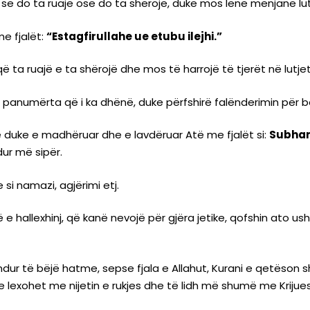
ij, se do ta ruajë ose do ta shërojë, duke mos lënë mënjanë lu
me fjalët:
“Estagfirullahe ue etubu ilejhi.”
ë ta ruajë e ta shërojë dhe mos të harrojë të tjerët në lutjet 
 panumërta që i ka dhënë, duke përfshirë falënderimin për bes
duke e madhëruar dhe e lavdëruar Atë me fjalët si:
Subhane
ur më sipër.
si namazi, agjërimi etj.
 hallexhinj, që kanë nevojë për gjëra jetike, qofshin ato ush
ur të bëjë hatme, sepse fjala e Allahut, Kurani e qetëson sh
 lexohet me nijetin e rukjes dhe të lidh më shumë me Krijues