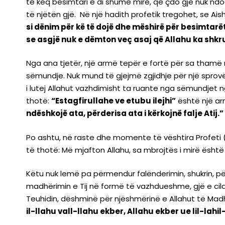
të keq besimtari e di shumë mirë, që çdo gjë nuk ndodh
të njëtën gjë. Në një hadith profetik tregohet, se Ais
si dënim për kë të dojë dhe mëshirë për besimtarët
se asgjë nuk e dëmton veç asaj që Allahu ka shkruar
Nga ana tjetër, një armë tepër e fortë për sa thamë
sëmundje. Nuk mund të gjejmë zgjidhje për një sprovë,
i lutej Allahut vazhdimisht ta ruante nga sëmundjet ng
thotë:
“Estagfirullahe ve etubu ilejhi”
është një ar
ndëshkojë ata, përderisa ata i kërkojnë falje Atij.”
Po ashtu, në raste dhe momente të vështira Profeti (
të thotë: Më mjafton Allahu, sa mbrojtës i mirë është 
Këtu nuk lemë pa përmendur falënderimin, shukrin, pë
madhërimin e Tij në formë të vazhdueshme, gjë e ci
Teuhidin, dëshminë për njëshmërinë e Allahut të Mad
il-llahu vall-llahu ekber, Allahu ekber ue lil-lahi