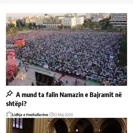
A mund ta falin Namazin e Bajramit në
shtëpi?
Lidhja e Hoxhallarëve
22 Maj 2020