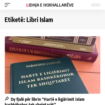
LIDHJA E HOXHALLARËVE
Etiketë:
Libri Islam
Dy fjalë për librin “Hartë e ligjërimit islam
bashkëkohor tek shqiptarët”