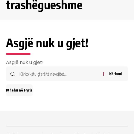
trashëgueshme
Asgjë nuk u gjet!
Asgjë nuk u gjet!
Kërkuat
për
Kthehu në Hyrje