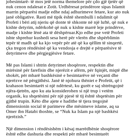
jobesimtarë- të mos jetë norma themelore për çdo gjë tjetër që
nuk cenon ndalesat e Zotit. Urdhëresat prindërore sipas Islamit
marrin përparësi madje edhe ndaj adhurimeve fetare, kur ato nuk
janë obligative. Rasti më tipik është shembulli i ndalimit që
Profeti i bëri atij njeriu që donte të shkonte në një luftë, që nuk e
kishte detyrim, ndërkohë që nuk u kishte marrë leje prindërve,
madje i kishte lënë ata të dëshpëruar.Kjo edhe pse vetë Profeti
ishte shprehur kushedi sesa herë për vlerën dhe shpërblimin
tepër të madh që ka kjo vepër për atë që ka qëllim të sinqertë,
çka tregon rëndësinë që ka vendosja e drejtë e përparësive të
detyrimeve dhe përgjegjësive fetare.
Më pas Islami i shtrin detyrimet shoqërore, respektin dhe
mirësinë për farefisin dhe njerëzit e afërm, për fqinjët, miqtë dhe
shokët, për mbarë bashkësinë e besimtarëve në veçanti dhe
njerëzve në përgjithësi. Janë të njohura thëniet e Profetit, që i
krahason besimtarët si një ndërtesë, ku gurët e saj shtrëngojnë
njëra-tjetrën, apo ku ata konsiderohen si një trup i vetëm
organik, ku shqetësimi për një pjesë të tij është shqetësim për
gjithë trupin. Këto dhe ajete e hadithe të tjera tregojnë
dimensionin social të parimeve dhe mësimeve islame, aq sa
Omer ibn Hatabi thoshte, se “Nuk ka Islam pa një bashkësi
njerëzish.”
Një dimension i rëndësishëm i kësaj marrëdhënie shoqërore
është edhe dashuria dhe respekti për mbarë besimtarët