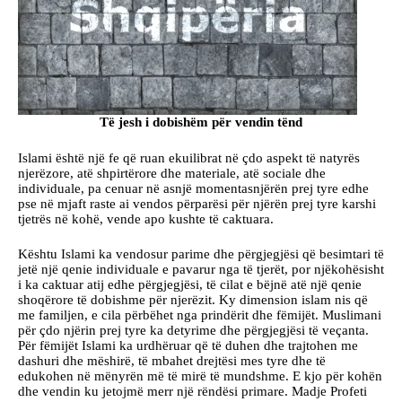
Të jesh i dobishëm për vendin tënd
Islami është një fe që ruan ekuilibrat në çdo aspekt të natyrës
njerëzore, atë shpirtërore dhe materiale, atë sociale dhe
individuale, pa cenuar në asnjë momentasnjërën prej tyre edhe
pse në mjaft raste ai vendos përparësi për njërën prej tyre karshi
tjetrës në kohë, vende apo kushte të caktuara.
Kështu Islami ka vendosur parime dhe përgjegjësi që besimtari të
jetë një qenie individuale e pavarur nga të tjerët, por njëkohësisht
i ka caktuar atij edhe përgjegjësi, të cilat e bëjnë atë një qenie
shoqërore të dobishme për njerëzit. Ky dimension islam nis që
me familjen, e cila përbëhet nga prindërit dhe fëmijët. Muslimani
për çdo njërin prej tyre ka detyrime dhe përgjegjësi të veçanta.
Për fëmijët Islami ka urdhëruar që të duhen dhe trajtohen me
dashuri dhe mëshirë, të mbahet drejtësi mes tyre dhe të
edukohen në mënyrën më të mirë të mundshme. E kjo për kohën
dhe vendin ku jetojmë merr një rëndësi primare. Madje Profeti