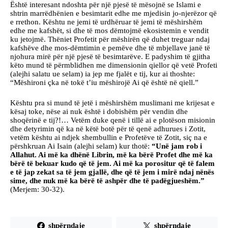
Është interesant ndoshta për një pjesë të mësojnë se Islami e
shtrin marrëdhënien e besimtarit edhe me mjedisin jo-njerëzor që
e rrethon. Kështu ne jemi të urdhëruar të jemi të mëshirshëm
edhe me kafshët, si dhe të mos dëmtojmë ekosistemin e vendit
ku jetojmë. Thëniet Profetit për mëshirën që duhet treguar ndaj
kafshëve dhe mos-dëmtimin e pemëve dhe të mbjellave janë të
njohura mirë për një pjesë të besimtarëve. E padyshim të gjitha
këto mund të përmblidhen me dimensionin qiellor që vetë Profeti
(alejhi salatu ue selam) ia jep me fjalët e tij, kur ai thoshte:
“Mëshironi çka në tokë t’iu mëshirojë Ai që është në qiell.”
Kështu pra si mund të jetë i mëshirshëm muslimani me krijesat e
kësaj toke, nëse ai nuk është i dobishëm për vendin dhe
shoqërinë e tij?!… Vetëm duke qenë i tillë ai e plotëson misionin
dhe detyrimin që ka në këtë botë për të qenë adhurues i Zotit,
vetëm kështu ai ndjek shembullin e Profetëve të Zotit, siç na e
përshkruan Ai Isain (alejhi selam) kur thotë:
“Unë jam rob i
Allahut. Ai më ka dhënë Librin, më ka bërë Profet dhe më ka
bërë të bekuar kudo që të jem. Ai më ka porositur që të falem
e të jap zekat sa të jem gjallë, dhe që të jem i mirë ndaj nënës
sime, dhe nuk më ka bërë të ashpër dhe të padëgjueshëm.”
(Merjem: 30-32).
shpërndaje
shpërndaje