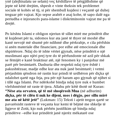
ynë (alejhisalatu ue selam) veç këshillave të përgjithshme që
jepte në këtë drejtim, shpesh e vinte theksin tek problemet
sociale të kohës së tij, si për shembull kujdesi i veçantë që duhej
treguar për vajzat. Kjo sepse arabët e asaj kohe, të sapo dalë nga
periudha e injorancës para-islame i diskriminonin vajzat me pa të
drejtë.
Po kështu Islami e obligon njeriun të sillet mirë me prindërit dhe
të kujdeset për ta, sidomos kur ata janë të thyer në moshë dhe
kanë nevojë më shumë për ndihmë dhe përkrahje, e cila përfshin
si anën materiale dhe financiare, por edhe atë emocionale dhe
shpirtërore. Ndaj do të ishte vërtet gjynah, nëse prindërit e një
muslimani apo njëri prej tyre do të përfundonte në azil për shkak
se fëmijët e kanë braktisur atë, një fenomen ky i panjohur më
parë për besimtarët. Dashuria dhe respekti ndaj tyre është i
pakushtëzuar, madje edhe kur ata nuk janë besimtarë; i vetmi
përjashtim qëndron në rastin kur prindi të urdhëron për diçka që
ndalohet qartë nga feja, pra për një haram apo gjynah që njihet si
i tillë nga Islami. Por ndërkohë bindja ndaj tyre nuk e humbet
vlefshmërinë në raste të tjera. Allahu për këtë thotë në Kuran:
“Nëse ata orvaten, që të më shoqërosh Mua
(në adhurim)
diçka, për të cilën ti nuk ke dijeni, mos i dëgjo, por sillu mirë
me ata në këtë jetë”
(Lukman: 15) Teksti i ajetit tregon qartë se
pavarësisht rasteve të veçanta kur kemi të bëjmë me shkelje të
ligjeve të Zotit, kjo nuk përbën justifikim që bindja ndaj
prindërve –edhe kur prindërit janë njerëz mëkatarë ose