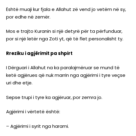
Është muaji kur fjala e Allahut zë vend jo vetëm në sy,
por edhe në zemër.
Mos e trajto Kuranin si një detyrë për ta përfunduar,
por si një letër nga Zoti yt, që të flet personalisht ty.
Rreziku i agjërimit pa shpirt
I Dërguari i Allahut na ka paralajmëruar se mund të
ketë agjërues që nuk marrin nga agjërimi i tyre veçse
uri dhe etje.
Sepse trupi i tyre ka agjëruar, por zemra jo.
Agjërimi i vërtetë është:
– Agjërimi i syrit nga harami.