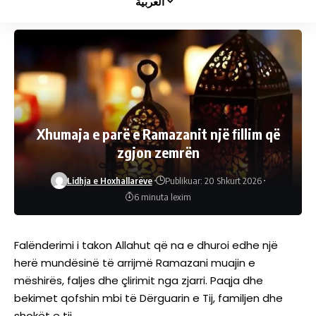
العربية
Xhumaja e parë e Ramazanit një ﬁllim që
zgjon zemrën
Lidhja e Hoxhallarëve
Publikuar: 20 Shkurt 2026
6 minuta lexim
Falënderimi i takon Allahut që na e dhuroi edhe një
herë mundësinë të arrijmë Ramazani muajin e
mëshirës, faljes dhe çlirimit nga zjarri. Paqja dhe
bekimet qofshin mbi të Dërguarin e Tij, familjen dhe
shokët e tij.