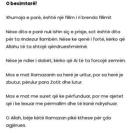
O besimtarë!
Xhumaja e parë, është një fillim i ri brenda fillimit
Nëse dita e parë nuk ishin siç e prisje, sot është dita
për ta rindezur llambën. Nëse ke qenë i fortë, kërko që
Allahu të ta shtojë qëndrueshmërinë.
Nëse je ndier i dobët, kërko që Ai të ta forcojë zemrën.
Mos e mat Ramazanin sa herë je uritur, por sa herë je
zbutur, përulur para Zotit dhe lutur.
Mos e mat me suret që ke përfunduar, por me ajetet
që i ke lexuar me përmallim dhe të kanë ndryshuar.
O Allah, bëje këtë Ramazan pikë kthese për çdo
agjërues.