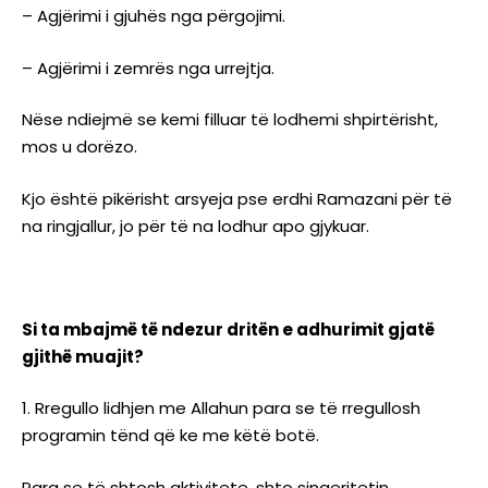
– Agjërimi i gjuhës nga përgojimi.
– Agjërimi i zemrës nga urrejtja.
Nëse ndiejmë se kemi filluar të lodhemi shpirtërisht,
mos u dorëzo.
Kjo është pikërisht arsyeja pse erdhi Ramazani për të
na ringjallur, jo për të na lodhur apo gjykuar.
Si ta mbajmë të ndezur dritën e adhurimit gjatë
gjithë muajit?
Rregullo lidhjen me Allahun para se të rregullosh
programin tënd që ke me këtë botë.
Para se të shtosh aktivitete, shto sinqeritetin.