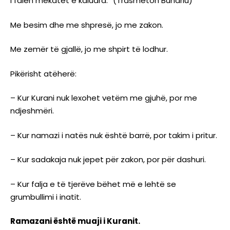
i falen mëkatet e kaluara.” (Trasmeton Buhariu)
Me besim dhe me shpresë, jo me zakon.
Me zemër të gjallë, jo me shpirt të lodhur.
Pikërisht atëherë:
– Kur Kurani nuk lexohet vetëm me gjuhë, por me
ndjeshmëri.
– Kur namazi i natës nuk është barrë, por takim i pritur.
– Kur sadakaja nuk jepet për zakon, por për dashuri.
– Kur falja e të tjerëve bëhet më e lehtë se
grumbullimi i inatit.
Ramazani është muaji i Kuranit.