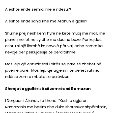
A është ende zemra ime e ndezur?
A është ende lidhja ime me Allahun e gjallë?
Shumë prej nesh kemi hyrë në këtë muaj me mall, me
plane, me lot në sy dhe me dua në buzë. Por kujdes:
ashtu si një llambë ka nevojë për vaj, edhe zemra ka
nevojë për përkujdesje të përditshme.
Mos lejo që entuziazmi i ditës së parë të zbehet në
javën e parë. Mos lejo që agjërimi të bëhet rutinë,
ndërsa zemra mbetet e palëvizur.
Shenjat e gjallërisë së zemrës në Ramazan
I Dërguari i Allahut, ka thënë: “Kush e agjëron
Ramazanin me besim dhe duke shpresuar shpërblimin,