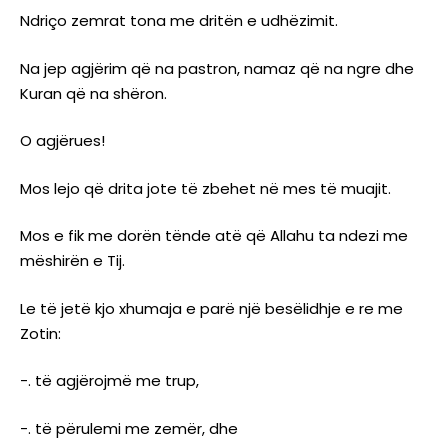
Ndriço zemrat tona me dritën e udhëzimit.
Na jep agjërim që na pastron, namaz që na ngre dhe
Kuran që na shëron.
O agjërues!
Mos lejo që drita jote të zbehet në mes të muajit.
Mos e fik me dorën tënde atë që Allahu ta ndezi me
mëshirën e Tij.
Le të jetë kjo xhumaja e parë një besëlidhje e re me
Zotin:
-. të agjërojmë me trup,
-. të përulemi me zemër, dhe