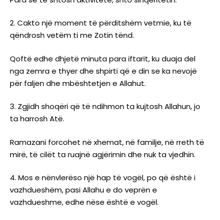
Cakto një moment të përditshëm vetmie, ku të
qëndrosh vetëm ti me Zotin tënd.
Qoftë edhe dhjetë minuta para iftarit, ku duaja del
nga zemra e thyer dhe shpirti që e din se ka nevojë
për faljen dhe mbështetjen e Allahut.
Zgjidh shoqëri që të ndihmon ta kujtosh Allahun, jo
ta harrosh Atë.
Ramazani forcohet në xhemat, në familje, në rreth të
mirë, të cilët ta ruajnë agjërimin dhe nuk ta vjedhin.
Mos e nënvlerëso një hap të vogël, po që është i
vazhdueshëm, pasi Allahu e do veprën e
vazhdueshme, edhe nëse është e vogël.