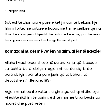
O agjërues!
Sot është xhumaja e parë e këtij muaji të bekuar. Një
fillim i fortë, një dritare e hapur, një thirrje qiellore që na
fton të mos jemi thjesht të uritur e të etur, por të jemi
të zgjuar në zemër dhe të gjallë në shpirt.
Ramazani nuk është vetëm ndalim, ai është ndezje
!
Allahu i Madhëruar thotë në Kuran: “O ju që besuat!
Ju është bërë obligim agjërimi, ashtu siç ishte
bërë obligim për ata para jush, që të bëheni të
devotshëm.” (Bekare, 183)
Agjërimi nuk është vetëm largim nga ushqimi dhe pija.
Ai është rikthim te burimi, është momenti kur besimtari
ndalet dhe pyet veten: