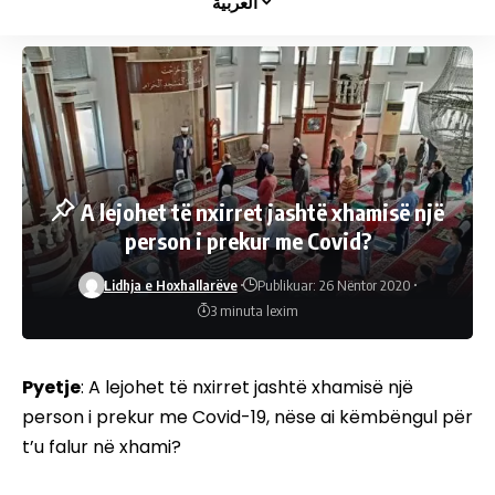
العربية
A lejohet të nxirret jashtë xhamisë një
person i prekur me Covid?
Lidhja e Hoxhallarëve
Publikuar: 26 Nëntor 2020
3 minuta lexim
Pyetje
: A lejohet të nxirret jashtë xhamisë një
person i prekur me Covid-19, nëse ai këmbëngul për
t’u falur në xhami?