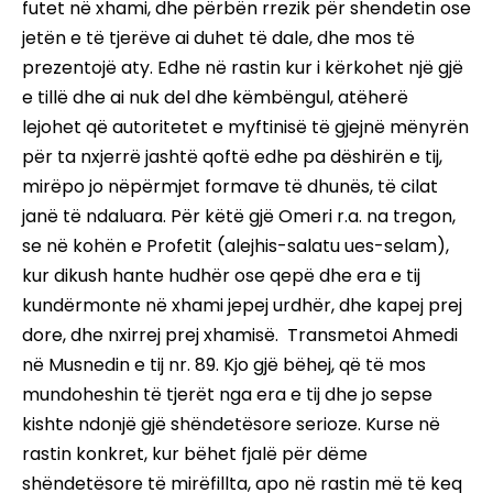
futet në xhami, dhe përbën rrezik për shendetin ose
jetën e të tjerëve ai duhet të dale, dhe mos të
prezentojë aty. Edhe në rastin kur i kërkohet një gjë
e tillë dhe ai nuk del dhe këmbëngul, atëherë
lejohet që autoritetet e myftinisë të gjejnë mënyrën
për ta nxjerrë jashtë qoftë edhe pa dëshirën e tij,
mirëpo jo nëpërmjet formave të dhunës, të cilat
janë të ndaluara. Për këtë gjë Omeri r.a. na tregon,
se në kohën e Profetit (alejhis-salatu ues-selam),
kur dikush hante hudhër ose qepë dhe era e tij
kundërmonte në xhami jepej urdhër, dhe kapej prej
dore, dhe nxirrej prej xhamisë. Transmetoi Ahmedi
në Musnedin e tij nr. 89. Kjo gjë bëhej, që të mos
mundoheshin të tjerët nga era e tij dhe jo sepse
kishte ndonjë gjë shëndetësore serioze. Kurse në
rastin konkret, kur bëhet fjalë për dëme
shëndetësore të mirëfillta, apo në rastin më të keq