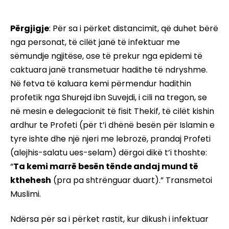
Përgjigje
: Për sa i përket distancimit, që duhet bërë
nga personat, të cilët janë të infektuar me
sëmundje ngjitëse, ose të prekur nga epidemi të
caktuara janë transmetuar hadithe të ndryshme.
Në fetva të kaluara kemi përmendur hadithin
profetik nga Shurejd ibn Suvejdi, i cili na tregon, se
në mesin e delegacionit të fisit Thekif, të cilët kishin
ardhur te Profeti (për t’i dhënë besën për Islamin e
tyre ishte dhe një njeri me lebrozë, prandaj Profeti
(alejhis-salatu ues-selam) dërgoi dikë t’i thoshte:
“
Ta kemi marrë besën tënde andaj mund të
kthehesh
(pra pa shtrënguar duart).” Transmetoi
Muslimi.
Ndërsa për sa i përket rastit, kur dikush i infektuar