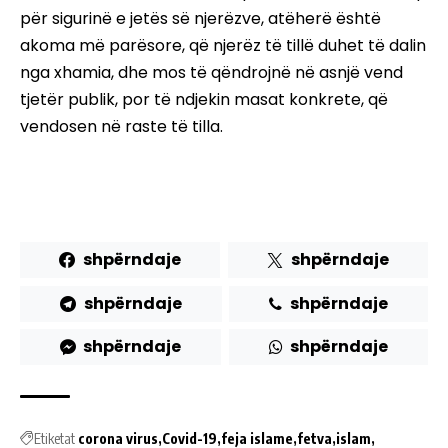
për sigurinë e jetës së njerëzve, atëherë është
akoma më parësore, që njerëz të tillë duhet të dalin
nga xhamia, dhe mos të qëndrojnë në asnjë vend
tjetër publik, por të ndjekin masat konkrete, që
vendosen në raste të tilla.
shpërndaje
shpërndaje
shpërndaje
shpërndaje
shpërndaje
shpërndaje
Etiketat
corona virus
Covid-19
feja islame
fetva
islam