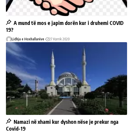
A mund të mos e japim dorën kur i druhemi COVID
19?
Lidhja e Hoxhallarëve
27 Korrik 2020
Namazi në xhami kur dyshon nëse je prekur nga
Covid-19