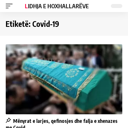
LIDHJA E HOXHALLARËVE
Etiketë:
Covid-19
Mënyrat e larjes, qefinosjes dhe falja e xhenazes
me Covid