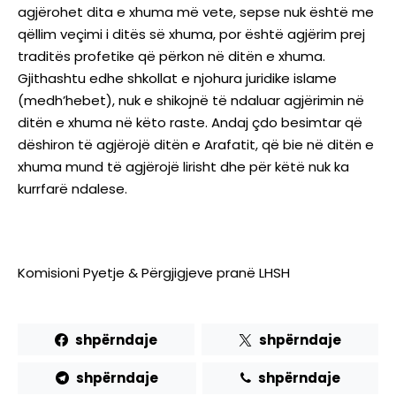
agjërohet dita e xhuma më vete, sepse nuk është me
qëllim veçimi i ditës së xhuma, por është agjërim prej
traditës profetike që përkon në ditën e xhuma.
Gjithashtu edhe shkollat e njohura juridike islame
(medh’hebet), nuk e shikojnë të ndaluar agjërimin në
ditën e xhuma në këto raste. Andaj çdo besimtar që
dëshiron të agjërojë ditën e Arafatit, që bie në ditën e
xhuma mund të agjërojë lirisht dhe për këtë nuk ka
kurrfarë ndalese.
Komisioni Pyetje & Përgjigjeve pranë LHSH
shpërndaje
shpërndaje
shpërndaje
shpërndaje