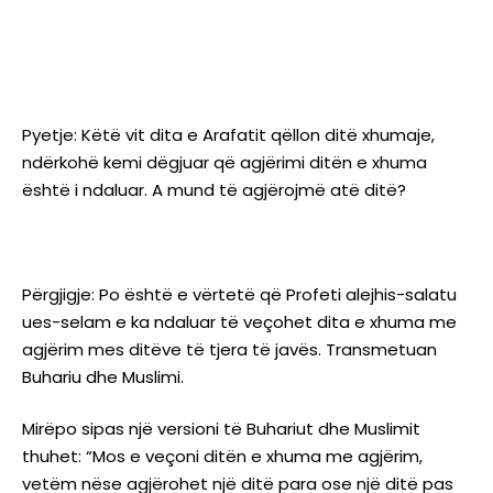
Pyetje: Këtë vit dita e Arafatit qëllon ditë xhumaje,
ndërkohë kemi dëgjuar që agjërimi ditën e xhuma
është i ndaluar. A mund të agjërojmë atë ditë?
Përgjigje: Po është e vërtetë që Profeti alejhis-salatu
ues-selam e ka ndaluar të veçohet dita e xhuma me
agjërim mes ditëve të tjera të javës. Transmetuan
Buhariu dhe Muslimi.
Mirëpo sipas një versioni të Buhariut dhe Muslimit
thuhet: “Mos e veçoni ditën e xhuma me agjërim,
vetëm nëse agjërohet një ditë para ose një ditë pas