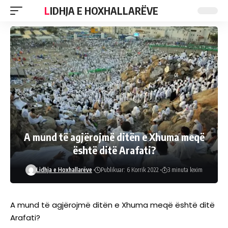
LIDHJA E HOXHALLARËVE
A mund të agjërojmë ditën e Xhuma meqë
është ditë Arafati?
Lidhja e Hoxhallarëve
Publikuar: 6 Korrik 2022
3 minuta lexim
A mund të agjërojmë ditën e Xhuma meqë është ditë
Arafati?