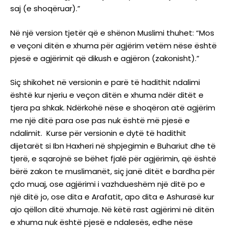
saj (e shoqëruar).”
Në një version tjetër që e shënon Muslimi thuhet: “Mos
e veçoni ditën e xhuma për agjërim vetëm nëse është
pjesë e agjërimit që dikush e agjëron (zakonisht).”
Siç shikohet në versionin e parë të hadithit ndalimi
është kur njeriu e veçon ditën e xhuma ndër ditët e
tjera pa shkak. Ndërkohë nëse e shoqëron atë agjërim
me një ditë para ose pas nuk është më pjesë e
ndalimit. Kurse për versionin e dytë të hadithit
dijetarët si Ibn Haxheri në shpjegimin e Buhariut dhe të
tjerë, e sqarojnë se bëhet fjalë për agjërimin, që është
bërë zakon te muslimanët, siç janë ditët e bardha për
çdo muaj, ose agjërimi i vazhdueshëm një ditë po e
një ditë jo, ose dita e Arafatit, apo dita e Ashurasë kur
ajo qëllon ditë xhumaje. Në këtë rast agjërimi në ditën
e xhuma nuk është pjesë e ndalesës, edhe nëse