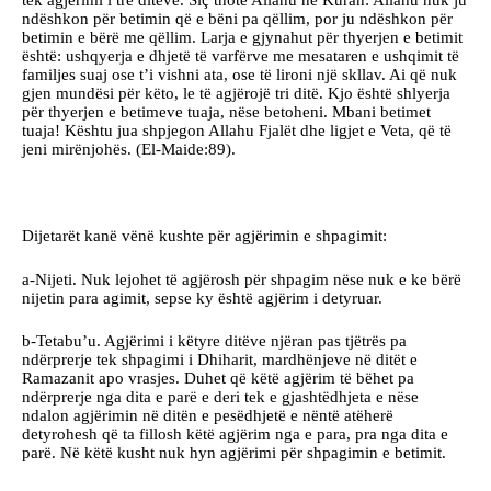
tek agjërimi i tre ditëve. Siç thotë Allahu në Kuran: Allahu nuk ju
ndëshkon për betimin që e bëni pa qëllim, por ju ndëshkon për
betimin e bërë me qëllim. Larja e gjynahut për thyerjen e betimit
është: ushqyerja e dhjetë të varfërve me mesataren e ushqimit të
familjes suaj ose t’i vishni ata, ose të lironi një skllav. Ai që nuk
gjen mundësi për këto, le të agjërojë tri ditë. Kjo është shlyerja
për thyerjen e betimeve tuaja, nëse betoheni. Mbani betimet
tuaja! Kështu jua shpjegon Allahu Fjalët dhe ligjet e Veta, që të
jeni mirënjohës. (El-Maide:89).
Dijetarët kanë vënë kushte për agjërimin e shpagimit:
a-Nijeti. Nuk lejohet të agjërosh për shpagim nëse nuk e ke bërë
nijetin para agimit, sepse ky është agjërim i detyruar.
b-Tetabu’u. Agjërimi i këtyre ditëve njëran pas tjëtrës pa
ndërprerje tek shpagimi i Dhiharit, mardhënjeve në ditët e
Ramazanit apo vrasjes. Duhet që këtë agjërim të bëhet pa
ndërprerje nga dita e parë e deri tek e gjashtëdhjeta e nëse
ndalon agjërimin në ditën e pesëdhjetë e nëntë atëherë
detyrohesh që ta fillosh këtë agjërim nga e para, pra nga dita e
parë. Në këtë kusht nuk hyn agjërimi për shpagimin e betimit.