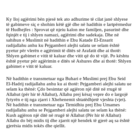
Ky lloj agjërimi bën pjesë tek ato adhurime të cilat janë shlyese
të gabimeve siç e shohim këtë gjë dhe në hadithin e lartpërmedur
të Hudhejfes : Sprovat që njeiu kalon me familjen, pasurinë dhe
fqinjët e tij i shlyen namazi, agjërimi dhe sadekaja. Dhe në
sahihun e Muslimit në hadithin e Ebu Katade El-Ensarit
radijallahu anhu ku Pejgamberi alejhi salatu ue selam është
pyetur për vlerën e agjërimit të ditës së Arafatit dhe ai thotë:
Shlyen gabimet e vitit të kaluar dhe vitit që do të vijë. Po kështu
është pyetur për agjërimin e ditës së Ashures dhe ai thotë: Shlyen
gabimet e vitit të kaluar.
Në hadithin e transmetuar nga Buhari e Muslimi prej Ebu Seid
El-Hadrij radijallahu anhu ku ai thotë: Pejgamberi alejhi salatu ue
selam ka thënë: Çdo besimtar që agjëron një ditë në rrugë të
Allahut (për hir të Allahut), Allahu prej kësaj vepre do e largojë
fytyrën e tij nga zjarri i Xhehenemit shtatëdhjetë vjeshta (vjet).
Në hadithin e transmetuar nga Tirmidhiu prej Ebu Umames
radijallahu anhu se Pejgamberi alejhi salatu ue selam ka thënë:
Kush agjëron një ditë në rrugë të Allahut (Për hir të Allahut)
Allahu do bëj midis tij dhe zjarrit një hendek të gjerë aq sa është
gjerësia midis tokës dhe qiellit.