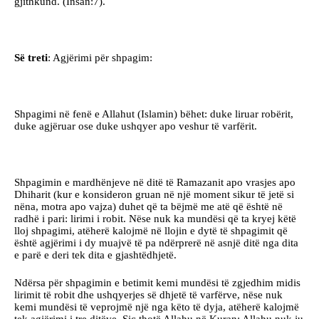
gjithkund. (Insan:7).
Së treti
: Agjërimi për shpagim:
Shpagimi në fenë e Allahut (Islamin) bëhet: duke liruar robërit,
duke agjëruar ose duke ushqyer apo veshur të varfërit.
Shpagimin e mardhënjeve në ditë të Ramazanit apo vrasjes apo
Dhiharit (kur e konsideron gruan në një moment sikur të jetë si
nëna, motra apo vajza) duhet që ta bëjmë me atë që është në
radhë i pari: lirimi i robit. Nëse nuk ka mundësi që ta kryej këtë
lloj shpagimi, atëherë kalojmë në llojin e dytë të shpagimit që
është agjërimi i dy muajvë të pa ndërprerë në asnjë ditë nga dita
e parë e deri tek dita e gjashtëdhjetë.
Ndërsa për shpagimin e betimit kemi mundësi të zgjedhim midis
lirimit të robit dhe ushqyerjes së dhjetë të varfërve, nëse nuk
kemi mundësi të veprojmë një nga këto të dyja, atëherë kalojmë