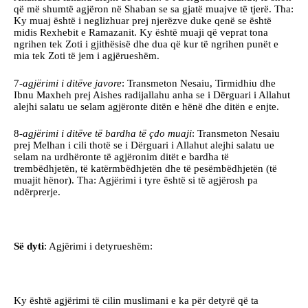
që më shumtë agjëron në Shaban se sa gjatë muajve të tjerë. Tha:
Ky muaj është i neglizhuar prej njerëzve duke qenë se është
midis Rexhebit e Ramazanit. Ky është muaji që veprat tona
ngrihen tek Zoti i gjithësisë dhe dua që kur të ngrihen punët e
mia tek Zoti të jem i agjërueshëm.
7-
agjërimi i ditëve javore
: Transmeton Nesaiu, Tirmidhiu dhe
Ibnu Maxheh prej Aishes radijallahu anha se i Dërguari i Allahut
alejhi salatu ue selam agjëronte ditën e hënë dhe ditën e enjte.
8-
agjërimi i ditëve të bardha të çdo muaji
: Transmeton Nesaiu
prej Melhan i cili thotë se i Dërguari i Allahut alejhi salatu ue
selam na urdhëronte të agjëronim ditët e bardha të
trembëdhjetën, të katërmbëdhjetën dhe të pesëmbëdhjetën (të
muajit hënor). Tha: Agjërimi i tyre është si të agjërosh pa
ndërprerje.
Së dyti
: Agjërimi i detyrueshëm:
Ky është agjërimi të cilin muslimani e ka për detyrë që ta