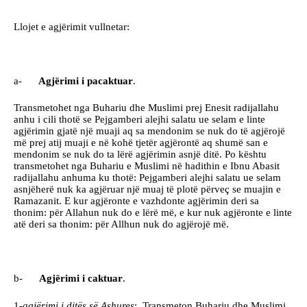
Llojet e agjërimit vullnetar:
a-
Agjërimi i pacaktuar
.
Transmetohet nga Buhariu dhe Muslimi prej Enesit radijallahu
anhu i cili thotë se Pejgamberi alejhi salatu ue selam e linte
agjërimin gjatë një muaji aq sa mendonim se nuk do të agjërojë
më prej atij muaji e në kohë tjetër agjërontë aq shumë san e
mendonim se nuk do ta lërë agjërimin asnjë ditë. Po kështu
transmetohet nga Buhariu e Muslimi në hadithin e Ibnu Abasit
radijallahu anhuma ku thotë: Pejgamberi alejhi salatu ue selam
asnjëherë nuk ka agjëruar një muaj të plotë përveç se muajin e
Ramazanit. E kur agjëronte e vazhdonte agjërimin deri sa
thonim: për Allahun nuk do e lërë më, e kur nuk agjëronte e linte
atë deri sa thonim: për Allhun nuk do agjërojë më.
b-
Agjërimi i caktuar
.
1-
agjërimi i ditës së Ashures
: Transmeton Buhariu dhe Muslimi