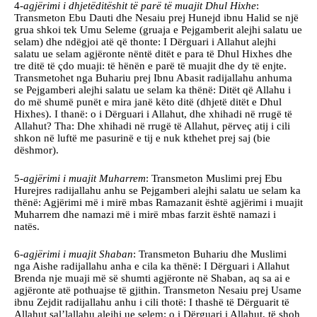
4-
agjërimi i dhjetëditëshit të parë të muajit Dhul Hixhe
:
Transmeton Ebu Dauti dhe Nesaiu prej Hunejd ibnu Halid se një
grua shkoi tek Umu Seleme (gruaja e Pejgamberit alejhi salatu ue
selam) dhe ndëgjoi atë që thonte: I Dërguari i Allahut alejhi
salatu ue selam agjëronte nëntë ditët e para të Dhul Hixhes dhe
tre ditë të çdo muaji: të hënën e parë të muajit dhe dy të enjte.
Transmetohet nga Buhariu prej Ibnu Abasit radijallahu anhuma
se Pejgamberi alejhi salatu ue selam ka thënë: Ditët që Allahu i
do më shumë punët e mira janë këto ditë (dhjetë ditët e Dhul
Hixhes). I thanë: o i Dërguari i Allahut, dhe xhihadi në rrugë të
Allahut? Tha: Dhe xhihadi në rrugë të Allahut, përveç atij i cili
shkon në luftë me pasurinë e tij e nuk kthehet prej saj (bie
dëshmor).
5-
agjërimi i muajit Muharrem
: Transmeton Muslimi prej Ebu
Hurejres radijallahu anhu se Pejgamberi alejhi salatu ue selam ka
thënë: Agjërimi më i mirë mbas Ramazanit është agjërimi i muajit
Muharrem dhe namazi më i mirë mbas farzit është namazi i
natës.
6-
agjërimi i muajit Shaban
: Transmeton Buhariu dhe Muslimi
nga Aishe radijallahu anha e cila ka thënë: I Dërguari i Allahut
Brenda nje muaji më së shumti agjëronte në Shaban, aq sa ai e
agjëronte atë pothuajse të gjithin. Transmeton Nesaiu prej Usame
ibnu Zejdit radijallahu anhu i cili thotë: I thashë të Dërguarit të
Allahut sal’lallahu alejhi ue selem: o i Dërguari i Allahut, të shoh