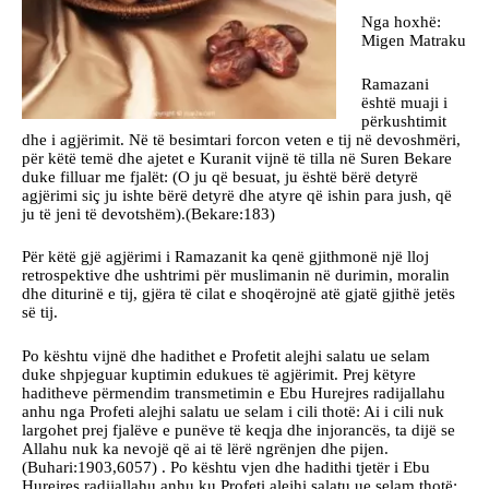
Nga hoxhë:
Migen Matraku
Ramazani
është muaji i
përkushtimit
dhe i agjërimit. Në të besimtari forcon veten e tij në devoshmëri,
për këtë temë dhe ajetet e Kuranit vijnë të tilla në Suren Bekare
duke filluar me fjalët: (O ju që besuat, ju është bërë detyrë
agjërimi siç ju ishte bërë detyrë dhe atyre që ishin para jush, që
ju të jeni të devotshëm).(Bekare:183)
Për këtë gjë agjërimi i Ramazanit ka qenë gjithmonë një lloj
retrospektive dhe ushtrimi për muslimanin në durimin, moralin
dhe diturinë e tij, gjëra të cilat e shoqërojnë atë gjatë gjithë jetës
së tij.
Po kështu vijnë dhe hadithet e Profetit alejhi salatu ue selam
duke shpjeguar kuptimin edukues të agjërimit. Prej këtyre
haditheve përmendim transmetimin e Ebu Hurejres radijallahu
anhu nga Profeti alejhi salatu ue selam i cili thotë: Ai i cili nuk
largohet prej fjalëve e punëve të keqja dhe injorancës, ta dijë se
Allahu nuk ka nevojë që ai të lërë ngrënjen dhe pijen.
(Buhari:1903,6057) . Po kështu vjen dhe hadithi tjetër i Ebu
Hurejres radijallahu anhu ku Profeti alejhi salatu ue selam thotë: