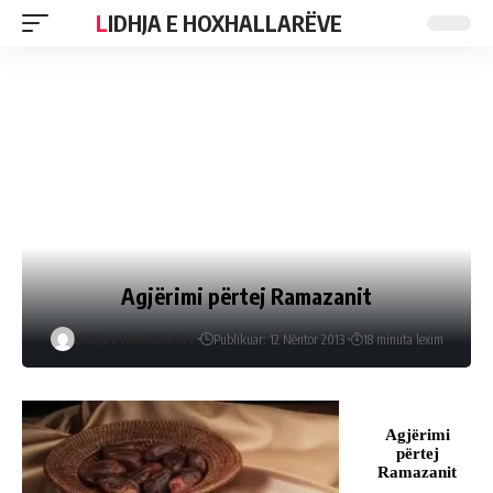
LIDHJA E HOXHALLARËVE
Agjërimi përtej Ramazanit
Lidhja e Hoxhallarëve
Publikuar: 12 Nëntor 2013
18 minuta lexim
Agjërimi
përtej
Ramazanit