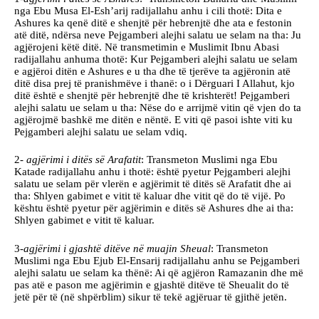
nga Ebu Musa El-Esh’arij radijallahu anhu i cili thotë: Dita e
Ashures ka qenë ditë e shenjtë për hebrenjtë dhe ata e festonin
atë ditë, ndërsa neve Pejgamberi alejhi salatu ue selam na tha: Ju
agjërojeni këtë ditë. Në transmetimin e Muslimit Ibnu Abasi
radijallahu anhuma thotë: Kur Pejgamberi alejhi salatu ue selam
e agjëroi ditën e Ashures e u tha dhe të tjerëve ta agjëronin atë
ditë disa prej të pranishmëve i thanë: o i Dërguari I Allahut, kjo
ditë është e shenjtë për hebrenjtë dhe të krishterët! Pejgamberi
alejhi salatu ue selam u tha: Nëse do e arrijmë vitin që vjen do ta
agjërojmë bashkë me ditën e nëntë. E viti që pasoi ishte viti ku
Pejgamberi alejhi salatu ue selam vdiq.
2-
agjërimi i ditës së Arafatit
: Transmeton Muslimi nga Ebu
Katade radijallahu anhu i thotë: është pyetur Pejgamberi alejhi
salatu ue selam për vlerën e agjërimit të ditës së Arafatit dhe ai
tha: Shlyen gabimet e vitit të kaluar dhe vitit që do të vijë. Po
kështu është pyetur për agjërimin e ditës së Ashures dhe ai tha:
Shlyen gabimet e vitit të kaluar.
3-
agjërimi i gjashtë ditëve në muajin Sheual
: Transmeton
Muslimi nga Ebu Ejub El-Ensarij radijallahu anhu se Pejgamberi
alejhi salatu ue selam ka thënë: Ai që agjëron Ramazanin dhe më
pas atë e pason me agjërimin e gjashtë ditëve të Sheualit do të
jetë për të (në shpërblim) sikur të tekë agjëruar të gjithë jetën.