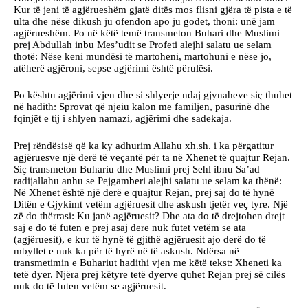
Kur të jeni të agjërueshëm gjatë ditës mos flisni gjëra të pista e të
ulta dhe nëse dikush ju ofendon apo ju godet, thoni: unë jam
agjërueshëm. Po në këtë temë transmeton Buhari dhe Muslimi
prej Abdullah inbu Mes’udit se Profeti alejhi salatu ue selam
thotë: Nëse keni mundësi të martoheni, martohuni e nëse jo,
atëherë agjëroni, sepse agjërimi është përulësi.
Po kështu agjërimi vjen dhe si shlyerje ndaj gjynaheve siç thuhet
në hadith: Sprovat që njeiu kalon me familjen, pasurinë dhe
fqinjët e tij i shlyen namazi, agjërimi dhe sadekaja.
Prej rëndësisë që ka ky adhurim Allahu xh.sh. i ka përgatitur
agjëruesve një derë të veçantë për ta në Xhenet të quajtur Rejan.
Siç transmeton Buhariu dhe Muslimi prej Sehl ibnu Sa’ad
radijallahu anhu se Pejgamberi alejhi salatu ue selam ka thënë:
Në Xhenet është një derë e quajtur Rejan, prej saj do të hynë
Ditën e Gjykimt vetëm agjëruesit dhe askush tjetër veç tyre. Një
zë do thërrasi: Ku janë agjëruesit? Dhe ata do të drejtohen drejt
saj e do të futen e prej asaj dere nuk futet vetëm se ata
(agjëruesit), e kur të hynë të gjithë agjëruesit ajo derë do të
mbyllet e nuk ka për të hyrë në të askush. Ndërsa në
transmetimin e Buhariut hadithi vjen me këtë tekst: Xheneti ka
tetë dyer. Njëra prej këtyre tetë dyerve quhet Rejan prej së cilës
nuk do të futen vetëm se agjëruesit.