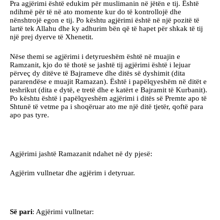
Pra agjërimi është edukim për muslimanin në jëtën e tij. Është
ndihmë për të në ato momente kur do të kontrollojë dhe
nënshtrojë egon e tij. Po kështu agjërimi është në një pozitë të
lartë tek Allahu dhe ky adhurim bën që të hapet për shkak të tij
një prej dyerve të Xhenetit.
Nëse themi se agjërimi i detyrueshëm është në muajin e
Ramzanit, kjo do të thotë se jashtë tij agjërimi është i lejuar
përveç dy ditëve të Bajrameve dhe ditës së dyshimit (dita
pararendëse e muajit Ramazan). Është i papëlqyeshëm në ditët e
teshrikut (dita e dytë, e tretë dhe e katërt e Bajramit të Kurbanit).
Po kështu është i papëlqyeshëm agjërimi i ditës së Premte apo të
Shtunë të vetme pa i shoqëruar ato me një ditë tjetër, qoftë para
apo pas tyre.
Agjërimi jashtë Ramazanit ndahet në dy pjesë:
Agjërim vullnetar dhe agjërim i detyruar.
Së pari
: Agjërimi vullnetar: