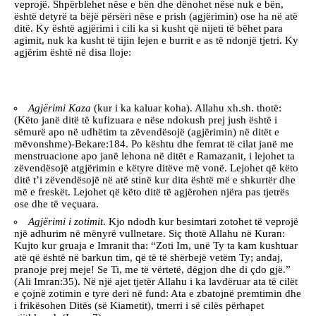
veprojë. Shpërblehet nëse e bën dhe dënohet nëse nuk e bën,
është detyrë ta bëjë përsëri nëse e prish (agjërimin) ose ha në atë
ditë. Ky është agjërimi i cili ka si kusht që nijeti të bëhet para
agimit, nuk ka kusht të tijin lejen e burrit e as të ndonjë tjetri. Ky
agjërim është në disa lloje:
Agjërimi Kaza
(kur i ka kaluar koha). Allahu xh.sh. thotë:
(Këto janë ditë të kufizuara e nëse ndokush prej jush është i
sëmurë apo në udhëtim ta zëvendësojë (agjërimin) në ditët e
mëvonshme)-Bekare:184. Po kështu dhe femrat të cilat janë me
menstruacione apo janë lehona në ditët e Ramazanit, i lejohet ta
zëvendësojë atgjërimin e këtyre ditëve më vonë. Lejohet që këto
ditë t’i zëvendësojë në atë stinë kur dita është më e shkurtër dhe
më e freskët. Lejohet që këto ditë të agjërohen njëra pas tjetrës
ose dhe të veçuara.
Agjërimi i zotimit
. Kjo ndodh kur besimtari zotohet të veprojë
një adhurim në mënyrë vullnetare. Siç thotë Allahu në Kuran:
Kujto kur gruaja e Imranit tha: “Zoti Im, unë Ty ta kam kushtuar
atë që është në barkun tim, që të të shërbejë vetëm Ty; andaj,
pranoje prej meje! Se Ti, me të vërtetë, dëgjon dhe di çdo gjë.”
(Ali Imran:35). Në një ajet tjetër Allahu i ka lavdëruar ata të cilët
e çojnë zotimin e tyre deri në fund: Ata e zbatojnë premtimin dhe
i frikësohen Ditës (së Kiametit), tmerri i së cilës përhapet