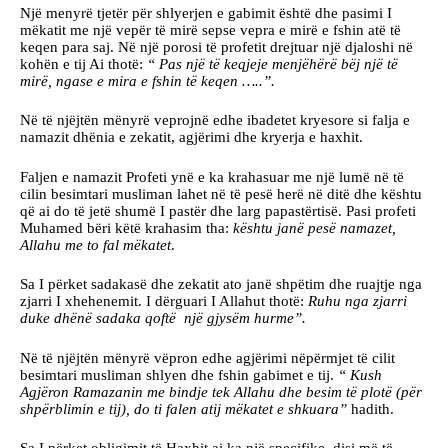
Një menyrë tjetër për shlyerjen e gabimit është dhe pasimi I
mëkatit me një vepër të mirë sepse vepra e mirë e fshin atë të
keqen para saj. Në një porosi të profetit drejtuar një djaloshi në
kohën e tij Ai thotë:
“ Pas një të keqjeje menjëhërë bëj një të
mirë, ngase e mira e fshin të keqen …..”.
Në të njëjtën mënyrë veprojnë edhe ibadetet kryesore si falja e
namazit dhënia e zekatit, agjërimi dhe kryerja e haxhit.
Faljen e namazit Profeti ynë e ka krahasuar me një lumë në të
cilin besimtari musliman lahet në të pesë herë në ditë dhe kështu
që ai do të jetë shumë I pastër dhe larg papastërtisë. Pasi profeti
Muhamed bëri këtë krahasim tha:
kështu janë pesë namazet,
Allahu me to fal mëkatet
.
Sa I përket sadakasë dhe zekatit ato janë shpëtim dhe ruajtje nga
zjarri I xhehenemit. I dërguari I Allahut thotë:
Ruhu nga zjarri
duke dhënë sadaka qoftë një gjysëm hurme”.
Në të njëjtën mënyrë vëpron edhe agjërimi nëpërmjet të cilit
besimtari musliman shlyen dhe fshin gabimet e tij.
“ Kush
Agjëron Ramazanin me bindje tek Allahu dhe besim të plotë (për
shpërblimin e tij), do ti falen atij mëkatet e shkuara”
hadith.