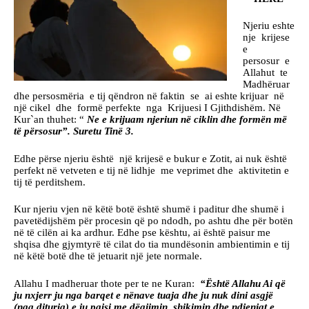
Njeriu eshte
nje krijese
e
persosur e
Allahut te
Madhëruar
dhe persosmëria e tij qëndron në faktin se ai eshte krijuar në
një cikel dhe formë perfekte nga Krijuesi I Gjithdishëm. Në
Kur`an thuhet: “
Ne e krijuam njeriun në ciklin dhe formën më
të përsosur”. Suretu Tinë 3.
Edhe përse njeriu është një krijesë e bukur e Zotit, ai nuk është
perfekt në vetveten e tij në lidhje me veprimet dhe aktivitetin e
tij të perditshem.
Kur njeriu vjen në këtë botë është shumë i paditur dhe shumë i
pavetëdijshëm për procesin që po ndodh, po ashtu dhe për botën
në të cilën ai ka ardhur. Edhe pse kështu, ai është paisur me
shqisa dhe gjymtyrë të cilat do tia mundësonin ambientimin e tij
në këtë botë dhe të jetuarit një jete normale.
Allahu I madheruar thote per te ne Kuran:
“Është Allahu Ai që
ju nxjerr ju nga barqet e nënave tuaja dhe ju nuk dini asgjë
(nga dituria) e ju paisi me dëgjimin, shikimin dhe ndjenjat e