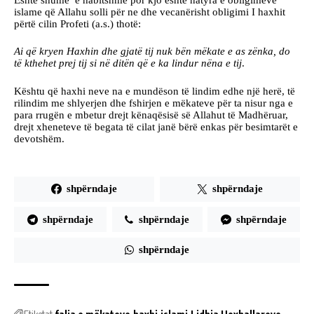
islame që Allahu solli për ne dhe vecanërisht obligimi I haxhit
përtë cilin Profeti (a.s.) thotë:
Ai që kryen Haxhin dhe gjatë tij nuk bën mëkate e as zënka, do
të kthehet prej tij si në ditën që e ka lindur nëna e tij
.
Kështu që haxhi neve na e mundëson të lindim edhe një herë, të
rilindim me shlyerjen dhe fshirjen e mëkateve për ta nisur nga e
para rrugën e mbetur drejt kënaqësisë së Allahut të Madhëruar,
drejt xheneteve të begata të cilat janë bërë enkas për besimtarët e
devotshëm.
shpërndaje
shpërndaje
shpërndaje
shpërndaje
shpërndaje
shpërndaje