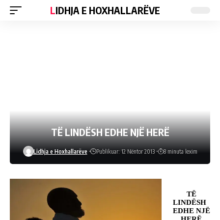
LIDHJA E HOXHALLARËVE
TË LINDËSH EDHE NJË HERË
Lidhja e Hoxhallarëve
Publikuar: 12 Nëntor 2013
8 minuta lexim
TË
LINDËSH
EDHE NJË
HERË