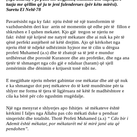
tuaja me qëllim që ju te jeni falenderues (për këto mirësi).
Suretu El Nehl-78
Pavarësisht nga ky fakt njriu është në një transformim të
vazhdueshëm deri kur arrin në momentin që edhe për të fillon e
shkruhen e I quhen mekatet. Kjo gjë tregon se njeriu ne
fakt është një krijesë me natyrë mëkatare dhe ai nuk ka për të
qënë perfekt asnjëherë në këtë drejtim. Ajo që kërkohet nga
njeriu ëhtë të ndjekë udhëzimin hyjnor me të cilin u dërgua
profeti Muhamed (a.s) dhe të zbatojë sa të jetë e mundur
urdhëresat dhe porositë Kuranore dhe ato profetike, dhe nga ana
tjetër të shmanget nga cdo gjë e ndaluar (haram) që sjell
zemërimin dhe dënimin e krijuesit tonë mbi ne.
E megjithate njeriu mbetet gabimtar ose mëkatar dhe atë që nuk
e ka shmangur dot prej mëkateve do të ketë mundësine për ta
shlyer me forma të tjera të ligjëruara në këtë fe madhështore e
cila ka bërë për cdo ngushtim rrugëdalje.
Një nga menyrat e shlyerjes apo fshirjes së mëkateve është
kërkimi I faljes nga Allahu pas cdo mëkati duke u penduar
sinqerisht dhe totalisht. Thotë Profeti Muhamed (a.s)
“ Cdo bir i
Ademit është mëkatar, por mëkatarët më të mirë janë ata që
pendohen”.