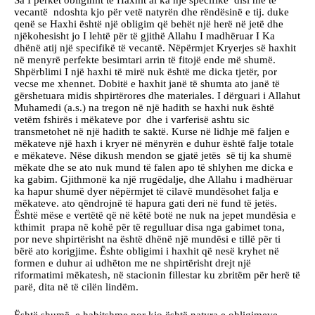
Sa I përket obligimit të Haxhit ai ka një specifike disi më të
vecantë ndoshta kjo për vetë natyrën dhe rëndësinë e tij. duke
qenë se Haxhi është një obligim që behët një herë në jetë dhe
njëkohesisht jo I lehtë për të gjithë Allahu I madhëruar I Ka
dhënë atij një specifikë të vecantë. Nëpërmjet Kryerjes së haxhit
në menyrë perfekte besimtari arrin të fitojë ende më shumë.
Shpërblimi I një haxhi të mirë nuk është me dicka tjetër, por
vecse me xhennet. Dobitë e haxhit janë të shumta ato janë të
gërshetuara midis shpirtërores dhe materiales. I dërguari i Allahut
Muhamedi (a.s.) na tregon në një hadith se haxhi nuk është
vetëm fshirës i mëkateve por dhe i varferisë ashtu sic
transmetohet në një hadith te saktë. Kurse në lidhje më faljen e
mëkateve një haxh i kryer në mënyrën e duhur është falje totale
e mëkateve. Nëse dikush mendon se gjatë jetës së tij ka shumë
mëkate dhe se ato nuk mund të falen apo të shlyhen me dicka e
ka gabim. Gjithmonë ka një rrugëdalje, dhe Allahu i madhëruar
ka hapur shumë dyer nëpërmjet të cilavë mundësohet falja e
mëkateve. ato qëndrojnë të hapura gati deri në fund të jetës.
Është mëse e vertëtë që në këtë botë ne nuk na jepet mundësia e
kthimit prapa në kohë për të regulluar disa nga gabimet tona,
por neve shpirtërisht na është dhënë një mundësi e tillë për ti
bërë ato korigjime. Ështe obligimi i haxhit që nesë kryhet në
formen e duhur ai udhëton me ne shpirtërisht drejt një
riformatimi mëkatesh, në stacionin fillestar ku zbritëm për herë të
parë, dita në të cilën lindëm.
Është shumë e habitshme por kjo është natyra e obligimeve