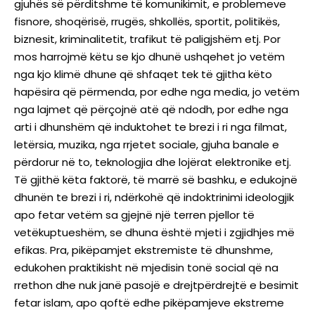
gjuhës së përditshme të komunikimit, e problemeve
fisnore, shoqërisë, rrugës, shkollës, sportit, politikës,
biznesit, kriminalitetit, trafikut të paligjshëm etj. Por
mos harrojmë këtu se kjo dhunë ushqehet jo vetëm
nga kjo klimë dhune që shfaqet tek të gjitha këto
hapësira që përmenda, por edhe nga media, jo vetëm
nga lajmet që përçojnë atë që ndodh, por edhe nga
arti i dhunshëm që induktohet te brezi i ri nga filmat,
letërsia, muzika, nga rrjetet sociale, gjuha banale e
përdorur në to, teknologjia dhe lojërat elektronike etj.
Të gjithë këta faktorë, të marrë së bashku, e edukojnë
dhunën te brezi i ri, ndërkohë që indoktrinimi ideologjik
apo fetar vetëm sa gjejnë një terren pjellor të
vetëkuptueshëm, se dhuna është mjeti i zgjidhjes më
efikas. Pra, pikëpamjet ekstremiste të dhunshme,
edukohen praktikisht në mjedisin tonë social që na
rrethon dhe nuk janë pasojë e drejtpërdrejtë e besimit
fetar islam, apo qoftë edhe pikëpamjeve ekstreme