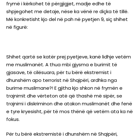
frymë i kërkohet të përgjigjet, madje edhe të
shpjegohet me detaje, nëse ka vënë re diçka të tillë.
Më konkretisht kjo del në pah në pyetjen 9, siç shihet
në figurë:
Shihet qartë se katër prej pyetjeve, kanë lidhje vetëm
me muslimanët. A thua mbi gjysma e burimit të
gjasave, të cilësuara, për tu bërë ekstremist i
dhunshëm apo terrorist në Shqipëri, ardhka nga
burime muslimane?! E gjitha kjo shkon në frymën e
trajnimit dhe vërteton atë që thashë më sipër, se
trajnimi i diskriminon dhe atakon muslimanët dhe fenë
e tyre kryesisht, për të mos thënë që vetëm ata ka në
fokus.
Për tu bërë ekstremistë i dhunshëm në Shqipëri,