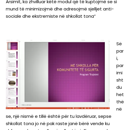
Arsimit, ka zhvilluar këtë modul që të kuptojmë se si
mund të minimizojmë dhe adresojmë sjelljet anti-
sociale dhe ekstremiste në shkollat tona”
Së
par
i,
par
imi
sht
du
het
thë
në
se, një nismë e tillë është për tu lavdëruar, sepse
shkollat tona jo në pak raste janë bërë vende ku