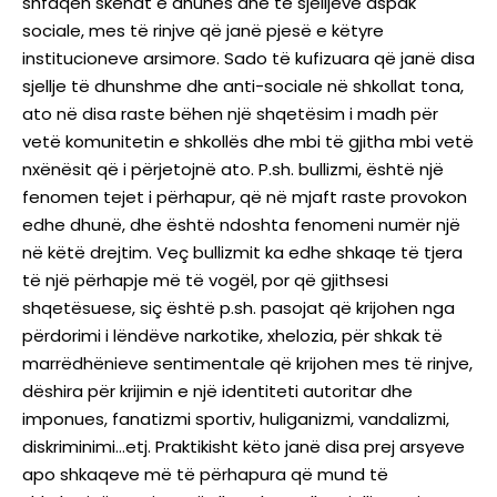
shfaqen skenat e dhunës dhe të sjelljeve aspak
sociale, mes të rinjve që janë pjesë e këtyre
institucioneve arsimore. Sado të kufizuara që janë disa
sjellje të dhunshme dhe anti-sociale në shkollat tona,
ato në disa raste bëhen një shqetësim i madh për
vetë komunitetin e shkollës dhe mbi të gjitha mbi vetë
nxënësit që i përjetojnë ato. P.sh. bullizmi, është një
fenomen tejet i përhapur, që në mjaft raste provokon
edhe dhunë, dhe është ndoshta fenomeni numër një
në këtë drejtim. Veç bullizmit ka edhe shkaqe të tjera
të një përhapje më të vogël, por që gjithsesi
shqetësuese, siç është p.sh. pasojat që krijohen nga
përdorimi i lëndëve narkotike, xhelozia, për shkak të
marrëdhënieve sentimentale që krijohen mes të rinjve,
dëshira për krijimin e një identiteti autoritar dhe
imponues, fanatizmi sportiv, huliganizmi, vandalizmi,
diskriminimi…etj. Praktikisht këto janë disa prej arsyeve
apo shkaqeve më të përhapura që mund të