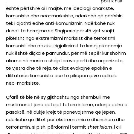
politik nuk
është përfshirë ai i majtë, me ideologji anarkiste,
komuniste dhe neo-marksiste, ndërkohë që përfshin
tek i djathti edhe anti-komunizmin. Ndërkohë nuk
duhet të harrojmë se Shqipëria për 45 vjet vuajti
pikërisht nga ekstremizmi marksist dhe terrorizmi
komunist dhe rreziku i rigjallërimit të kësaj pikëpamje
nuk është diçka e pamundur, për më tepër kur shohim
akoma në mesin e shqiptarëve parti dhe organizata,
të vjetra dhe të reja, të cilat evokojnë epokën e
diktaturës komuniste ose të pikëpamjeve radikale
neo-marksiste.
Çfarë të bie në sy gjithashtu nga shembulli me
muslimanët janë detajet fetare islame, ndonjë edhe e
pasaktë, në dukje krejt të panevojshme që jepen,
ndërkohë që flitet për ekstremizmin e dhunshëm dhe
terrorizmin, si p.sh. përdorimi i termit
shtet
islam,
i cili