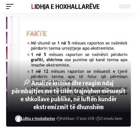
LIDHJA E HOXHALLARËVE
Analizë kritike dhe reagim ndaj
përmbajtjes me të cilën trajnohen mësuesit
e shkollave publike, në luftën kundër
ekstremizmit të dhunshëm
Lidhja e Hoxhallarëve
Publikuar: 17 Janar 2018
25 minuta lexim