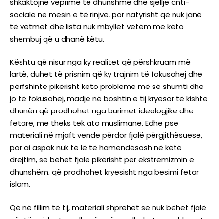
shkaktojnë veprime të dhunshme dhe sjellje anti-
sociale në mesin e të rinjve, por natyrisht që nuk janë
të vetmet dhe lista nuk mbyllet vetëm me këto
shembuj që u dhanë këtu.
Kështu që nisur nga ky realitet që përshkruam më
lartë, duhet të prisnim që ky trajnim të fokusohej dhe
përfshinte pikërisht këto probleme më së shumti dhe
jo të fokusohej, madje në boshtin e tij kryesor të kishte
dhunën që prodhohet nga burimet ideologjike dhe
fetare, me theks tek ato muslimane. Edhe pse
materiali në mjaft vende përdor fjalë përgjithësuese,
por ai aspak nuk të lë të hamendësosh në këtë
drejtim, se bëhet fjalë pikërisht për ekstremizmin e
dhunshëm, që prodhohet kryesisht nga besimi fetar
islam.
Që në fillim të tij, materiali shprehet se nuk bëhet fjalë