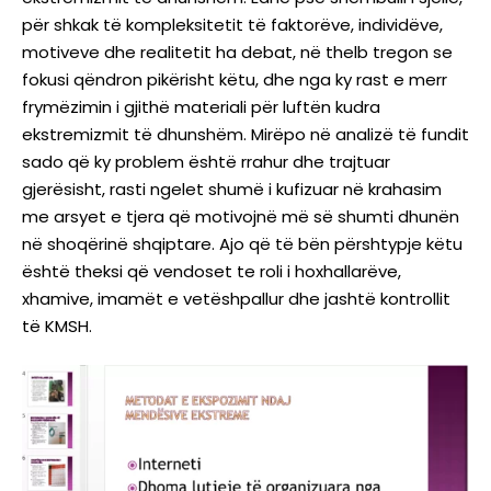
për shkak të kompleksitetit të faktorëve, individëve,
motiveve dhe realitetit ha debat, në thelb tregon se
fokusi qëndron pikërisht këtu, dhe nga ky rast e merr
frymëzimin i gjithë materiali për luftën kudra
ekstremizmit të dhunshëm. Mirëpo në analizë të fundit
sado që ky problem është rrahur dhe trajtuar
gjerësisht, rasti ngelet shumë i kufizuar në krahasim
me arsyet e tjera që motivojnë më së shumti dhunën
në shoqërinë shqiptare. Ajo që të bën përshtypje këtu
është theksi që vendoset te roli i hoxhallarëve,
xhamive, imamët e vetëshpallur dhe jashtë kontrollit
të KMSH.