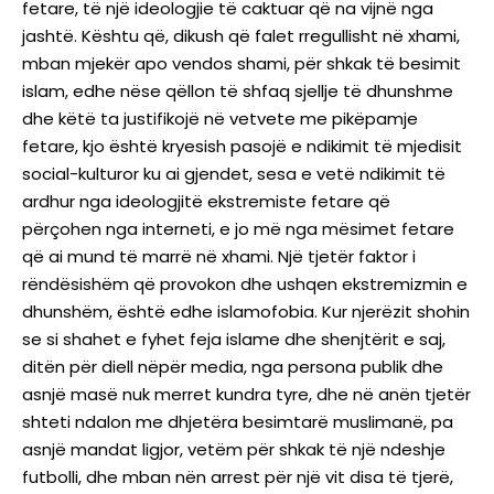
fetare, të një ideologjie të caktuar që na vijnë nga
jashtë. Kështu që, dikush që falet rregullisht në xhami,
mban mjekër apo vendos shami, për shkak të besimit
islam, edhe nëse qëllon të shfaq sjellje të dhunshme
dhe këtë ta justifikojë në vetvete me pikëpamje
fetare, kjo është kryesish pasojë e ndikimit të mjedisit
social-kulturor ku ai gjendet, sesa e vetë ndikimit të
ardhur nga ideologjitë ekstremiste fetare që
përçohen nga interneti, e jo më nga mësimet fetare
që ai mund të marrë në xhami. Një tjetër faktor i
rëndësishëm që provokon dhe ushqen ekstremizmin e
dhunshëm, është edhe islamofobia. Kur njerëzit shohin
se si shahet e fyhet feja islame dhe shenjtërit e saj,
ditën për diell nëpër media, nga persona publik dhe
asnjë masë nuk merret kundra tyre, dhe në anën tjetër
shteti ndalon me dhjetëra besimtarë muslimanë, pa
asnjë mandat ligjor, vetëm për shkak të një ndeshje
futbolli, dhe mban nën arrest për një vit disa të tjerë,