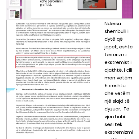
Ndërsa
shembulli i
dytë që
jepet, është
terrorizmi
ekstremist i
djathtë, i cili
merr vetëm
5 rreshta
dhe vetëm
një slajd të
dyzuar. Të
vjen habi
sesi tek
ekstremizmi