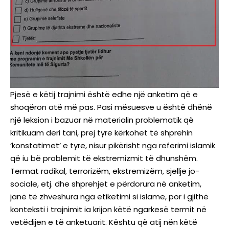
Pjesë e këtij trajnimi është edhe një anketim që e
shoqëron atë më pas. Pasi mësuesve u është dhënë
një leksion i bazuar në materialin problematik që
kritikuam deri tani, prej tyre kërkohet të shprehin
‘konstatimet’ e tyre, nisur pikërisht nga referimi islamik
që iu bë problemit të ekstremizmit të dhunshëm.
Termat radikal, terrorizëm, ekstremizëm, sjellje jo-
sociale, etj. dhe shprehjet e përdorura në anketim,
janë të zhveshura nga etiketimi si islame, por i gjithë
konteksti i trajnimit ia krijon këtë ngarkesë termit në
vetëdijen e të anketuarit. Kështu që atij nën këtë