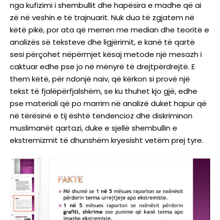
nga kufizimi i shembullit dhe hapësira e madhe që ai
zë në veshin e të trajnuarit. Nuk dua të zgjatem në
këtë pikë, por ata që merren me median dhe teoritë e
analizës së teksteve dhe ligjërimit, e kanë të qartë
sesi përçohet nëpërmjet kësaj metode një mesazh i
caktuar edhe pse jo në mënyrë të drejtpërdrejtë. E
them këtë, për ndonjë naiv, që kërkon si provë një
tekst të fjalëpërfjalshëm, se ku thuhet kjo gjë, edhe
pse materiali që po marrim në analizë duket hapur që
në tërësinë e tij është tendencioz dhe diskriminon
muslimanët qartazi, duke e sjellë shembullin e
ekstremizmit të dhunshëm kryesisht vetëm prej tyre.