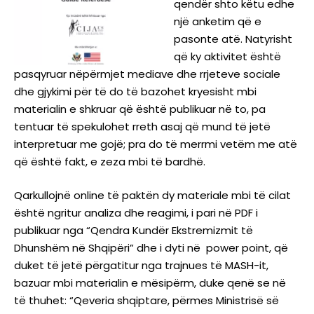
qendër shto këtu edhe
një anketim që e
pasonte atë. Natyrisht
që ky aktivitet është
pasqyruar nëpërmjet mediave dhe rrjeteve sociale
dhe gjykimi për të do të bazohet kryesisht mbi
materialin e shkruar që është publikuar në to, pa
tentuar të spekulohet rreth asaj që mund të jetë
interpretuar me gojë; pra do të merrmi vetëm me atë
që është fakt, e zeza mbi të bardhë.
Qarkullojnë online të paktën dy materiale mbi të cilat
është ngritur analiza dhe reagimi, i pari në PDF i
publikuar nga “Qendra Kundër Ekstremizmit të
Dhunshëm në Shqipëri” dhe i dyti në power point, që
duket të jetë përgatitur nga trajnues të MASH-it,
bazuar mbi materialin e mësipërm, duke qenë se në
të thuhet: “Qeveria shqiptare, përmes Ministrisë së