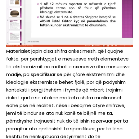
Materialet japin disa shifra anketimesh, që i quajnë
fakte, për përshtypjet e mësuesve rreth elementëve
të ekstremizmit në radhët e nxënësve dhe mësuesve
madje, pa specifikuar se për çfarë ekstremizmi dhe
ideologjie ekstremiste bëhet fjalë, por që padyshim
konteksti i përgjithshëm i frymës që mbart trajnimi
duket qartë se atakon me këto shifra muslimanët
edhe pse në realitet, nëse i besojmë atyre shifrave,
jemi të bindur se ato nuk kanë të bëjnë me ta,
përndryshe trajnuesit nuk do të ishin rezervuar për ta
paraqitur atë qartësisht të specifikuar, por të lëna
kështu të nënkuptuara detyrimisht do të