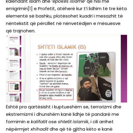
kalendarit islam dhe ‘
epokës
islame’
që nisi me
emigrimin
[1]
e Profetit, atëherë kur t’i lidhim të tre këta
elementë së bashku, plotësohet kuadri i mesazhit të
nëntekstit që përcillet në nënvetëdijen e mësuesve
që trajnohen.
Është pra qartësisht i kuptueshëm se, terrorizmi dhe
ekstremizmi i dhunshëm kanë lidhje të pandarë me
formimin e
kalifatit
ose
shtetit
islamik
, i cili arrihet
nëpërmjet
xhihadit
dhe që të gjitha këto e kanë