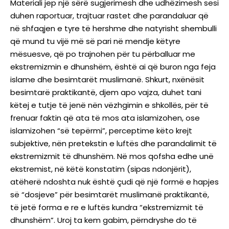
Materiali jep një sërë sugjerimesh dhe udhëzimesh sesi
duhen raportuar, trajtuar rastet dhe parandaluar që
në shfaqjen e tyre të hershme dhe natyrisht shembulli
që mund tu vijë më së pari në mendje këtyre
mësuesve, që po trajnohen për tu përballuar me
ekstremizmin e dhunshëm, është ai që buron nga feja
islame dhe besimtarët muslimanë. Shkurt, nxënësit
besimtarë praktikantë, djem apo vajza, duhet tani
këtej e tutje të jenë nën vëzhgimin e shkollës, për të
frenuar faktin që ata të mos ata islamizohen, ose
islamizohen “së tepërmi”, perceptime këto krejt
subjektive, nën pretekstin e luftës dhe parandalimit të
ekstremizmit të dhunshëm. Në mos qofsha edhe unë
ekstremist, në këtë konstatim (sipas ndonjërit),
atëherë ndoshta nuk është çudi që një formë e hapjes
së “dosjeve” për besimtarët muslimanë praktikantë,
të jetë forma e re e luftës kundra “ekstremizmit të
dhunshëm”. Uroj ta kem gabim, përndryshe do të