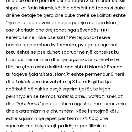
dhe pse është përmendur në faqen 3 ku thuhet se ISIS
shpalli kalifatin islamik, këtë e përsërit në faqen 4 duke
dhënë detaje të tjera dhe duke thënë se kalifati është
“një shtet që qeveriset në përputhje me ligjin Islam,
ose Sheriatin dhe drejtohet nga zëvendësi (!!) i
Perëndisë në Tokë ose kalif.” Përtej pasaktësive
banale që përmban ky formulim, pyetja që ngrehet
këtu është se pse duhet sqaruar në një kontekst ku
flitet për terrorizmin dhe një organizatë konkrete të
tillë, se çfarë është kalifati apo shteti islamik? Brenda
tri faqeve fjala ‘
shteti
islamik’
është përmendur 6 herë,
dhe
kalifati
dhe derivatet e tij 3 herë. E gjitha kjo,
ndërkohë që nuk ka asnjë sqarim tjetër, të krijon
përshtypjen se termat ‘
shtet
islamik’
, ‘
kalifat’
, ‘
sheriat’
dhe ‘
ligj
islamik’
janë të lidhura ngushtë me terrorizmin
dhe ekstremizmin e dhunshëm. Nëse i shtojmë këtu
edhe sqarimin që jepet për termin
xhihad,
dhe
sqarimin -në dukje krejt pa lidhje- për fillimin e