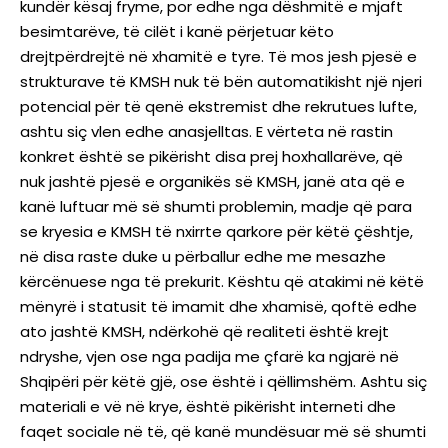
kundër kësaj fryme, por edhe nga dëshmitë e mjaft
besimtarëve, të cilët i kanë përjetuar këto
drejtpërdrejtë në xhamitë e tyre. Të mos jesh pjesë e
strukturave të KMSH nuk të bën automatikisht një njeri
potencial për të qenë ekstremist dhe rekrutues lufte,
ashtu siç vlen edhe anasjelltas. E vërteta në rastin
konkret është se pikërisht disa prej hoxhallarëve, që
nuk jashtë pjesë e organikës së KMSH, janë ata që e
kanë luftuar më së shumti problemin, madje që para
se kryesia e KMSH të nxirrte qarkore për këtë çështje,
në disa raste duke u përballur edhe me mesazhe
kërcënuese nga të prekurit. Kështu që atakimi në këtë
mënyrë i statusit të imamit dhe xhamisë, qoftë edhe
ato jashtë KMSH, ndërkohë që realiteti është krejt
ndryshe, vjen ose nga padija me çfarë ka ngjarë në
Shqipëri për këtë gjë, ose është i qëllimshëm. Ashtu siç
materiali e vë në krye, është pikërisht interneti dhe
faqet sociale në të, që kanë mundësuar më së shumti