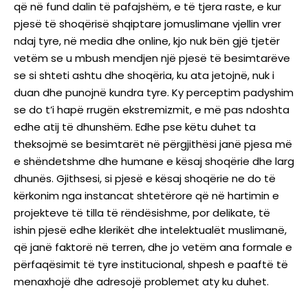
që në fund dalin të pafajshëm, e të tjera raste, e kur
pjesë të shoqërisë shqiptare jomuslimane vjellin vrer
ndaj tyre, në media dhe online, kjo nuk bën gjë tjetër
vetëm se u mbush mendjen një pjesë të besimtarëve
se si shteti ashtu dhe shoqëria, ku ata jetojnë, nuk i
duan dhe punojnë kundra tyre. Ky perceptim padyshim
se do t’i hapë rrugën ekstremizmit, e më pas ndoshta
edhe atij të dhunshëm. Edhe pse këtu duhet ta
theksojmë se besimtarët në përgjithësi janë pjesa më
e shëndetshme dhe humane e kësaj shoqërie dhe larg
dhunës. Gjithsesi, si pjesë e kësaj shoqërie ne do të
kërkonim nga instancat shtetërore që në hartimin e
projekteve të tilla të rëndësishme, por delikate, të
ishin pjesë edhe klerikët dhe intelektualët muslimanë,
që janë faktorë në terren, dhe jo vetëm ana formale e
përfaqësimit të tyre institucional, shpesh e paaftë të
menaxhojë dhe adresojë problemet aty ku duhet.