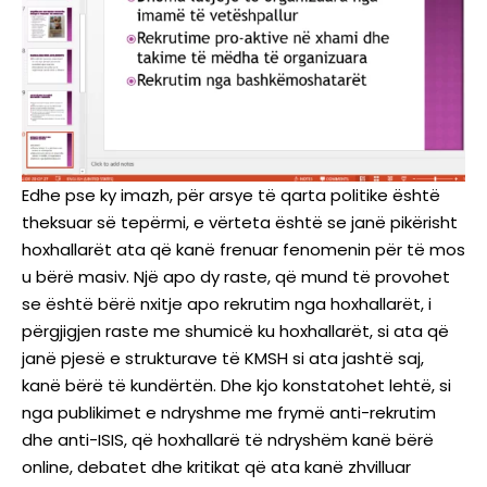
Edhe pse ky imazh, për arsye të qarta politike është
theksuar së tepërmi, e vërteta është se janë pikërisht
hoxhallarët ata që kanë frenuar fenomenin për të mos
u bërë masiv. Një apo dy raste, që mund të provohet
se është bërë nxitje apo rekrutim nga hoxhallarët, i
përgjigjen raste me shumicë ku hoxhallarët, si ata që
janë pjesë e strukturave të KMSH si ata jashtë saj,
kanë bërë të kundërtën. Dhe kjo konstatohet lehtë, si
nga publikimet e ndryshme me frymë anti-rekrutim
dhe anti-ISIS, që hoxhallarë të ndryshëm kanë bërë
online, debatet dhe kritikat që ata kanë zhvilluar