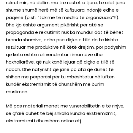
rekrutimin, në dallim me tre rastet e tjera, të cilat janë
shumë shumë herë më të kufizuara, ndonjë edhe e
paqenë (p.sh. “takime të mëdha të organizuara”!!).
Dhe kjo është argument pikërisht për atë se
propaganda e rekrutimit nuk ka mundur dot të bëhet
brenda xhamive, edhe pse diçka e tillë do të kishte
rezultuar më produktive në këtë drejtim, por padyshim
që këtu është roli vendimtar i imamëve dhe
hoxhallarëve, që nuk kanë lejuar që diçka e tillë të
ndodh. Dhe natyrisht që janë po ata që duhet të
shihen me përparësi për tu mbështetur në luftën
kundër ekstremizmit të dhunshëm me burim
musliman.
Më pas materiali merret me vunerabilitetin e të rinjve,
se çfarë duhet të bëj shkolla kundra ekstremizmit,
ekstremizmi i dhunshëm online etj.