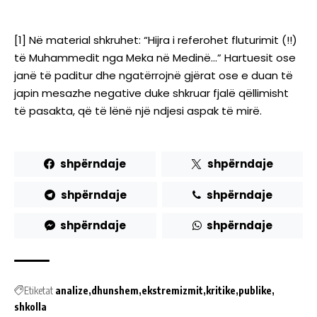
[1]
Në material shkruhet: “Hijra i referohet fluturimit (!!)
të Muhammedit nga Meka në Medinë…” Hartuesit ose
janë të paditur dhe ngatërrojnë gjërat ose e duan të
japin mesazhe negative duke shkruar fjalë qëllimisht
të pasakta, që të lënë një ndjesi aspak të mirë.
shpërndaje
shpërndaje
shpërndaje
shpërndaje
shpërndaje
shpërndaje
Etiketat
analize
dhunshem
ekstremizmit
kritike
publike
shkolla