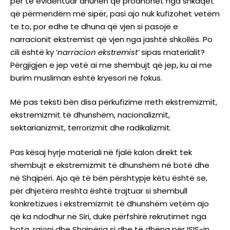
për të evidentuar dhunën që prodhohet nga shkaqet
që përmendëm më sipër, pasi ajo nuk kufizohet vetëm
te to, por edhe te dhuna që vjen si pasojë e
narracionit ekstremist që vjen nga jashtë shkollës. Po
cili është ky ‘
narracion
ekstremist’
sipas materialit?
Përgjigjen e jep vetë ai me shembujt që jep, ku ai me
burim musliman është kryesori në fokus.
Më pas teksti bën disa përkufizime rreth ekstremizmit,
ekstremizmit të dhunshëm, nacionalizmit,
sektarianizmit, terrorizmit dhe radikalizmit.
Pas kësaj hyrje materiali në fjalë kalon direkt tek
shembujt e ekstremizmit të dhunshëm në botë dhe
në Shqipëri. Ajo që të bën përshtypje këtu është se,
për dhjetëra rreshta është trajtuar si shembull
konkretizues i ekstremizmit të dhunshëm vetëm ajo
që ka ndodhur në Siri, duke përfshirë rekrutimet nga
bota, rajoni dhe Shqipëria si dhe të dhëna për ISIS-in