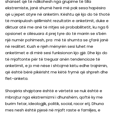
shanset që të ndikohesh nga grupime të tilla
ekstremiste, janë shumë herë më pak sesa hapësira
që u jepet atyre në anketim. Kështu që kjo do të thotë
të manipulosh qëllimisht rezultatin e anketimit, duke e
diktuar atë me anë të rritjes së probabilitetit, ku nga 6
opsionet e cilësuara 4 prej tyre do të marrin se s’bën
një numër pohimesh, pra më të shumta se çfarë janë
në realitet. Kush e njeh mënyrën sesi luhet me
anketimet e di mirë sesi funksionon kjo gjë. Dhe kjo do
të mjaftonte për të treguar anën tendencioze të
anketimit, e jo më nëse i shtojmë këtu edhe trajnimin,
që është bërë pikërisht me këtë frymë që shpreh dhe
flet-anketa.
Shoqëria shqiptare është e vërtetë se nuk është e
mbrojtur nga ekstremizmi i dhunshëm, qoftë ky me
burim fetar, ideologjik, politik, social, racor etj. Dhuna
mes nesh është pjesë në mjaft raste e familjes, e