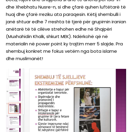
dhe Xhebhatu Nusre-n, si dhe çfarë quhen luftëtarë të
huaj dhe çfarë rreziku ata paraqesin. Këtij shembulli i
janë shtuar edhe 7 rreshta të tjerë për grupimin iranian
anëtarë të të cilëve strehohen edhe në Shqipëri
(Muxhahidin Khalk, shkurt MEK). Ndërkohë që në
materialin në power point ky trajtim merr 5 slajde. Pra
shembuj konkret me fokus vetëm nga bota islame
dhe muslimanët!