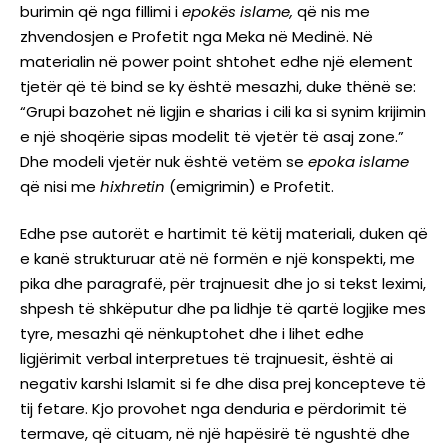
burimin që nga fillimi i
epokës
islame,
që nis me
zhvendosjen e Profetit nga Meka në Medinë. Në
materialin në power point shtohet edhe një element
tjetër që të bind se ky është mesazhi, duke thënë se:
“Grupi bazohet në ligjin e sharias i cili ka si synim krijimin
e një shoqërie sipas modelit të vjetër të asaj zone.”
Dhe modeli vjetër nuk është vetëm se
epoka islame
që nisi me
hixhretin
(emigrimin) e Profetit.
Edhe pse autorët e hartimit të këtij materiali, duken që
e kanë strukturuar atë në formën e një konspekti, me
pika dhe paragrafë, për trajnuesit dhe jo si tekst leximi,
shpesh të shkëputur dhe pa lidhje të qartë logjike mes
tyre, mesazhi që nënkuptohet dhe i lihet edhe
ligjërimit verbal interpretues të trajnuesit, është ai
negativ karshi Islamit si fe dhe disa prej koncepteve të
tij fetare. Kjo provohet nga denduria e përdorimit të
termave, që cituam, në një hapësirë të ngushtë dhe