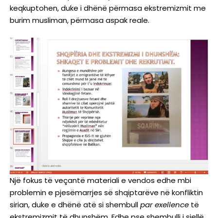
keqkuptohen, duke i dhënë përmasa ekstremizmit me
burim musliman, përmasa aspak reale.
Një fokus të veçantë materiali e vendos edhe mbi
problemin e pjesëmarrjes së shqiptarëve në konfliktin
sirian, duke e dhënë atë si shembull
par
exellence
të
ekstremizmit të dhunshëm. Edhe pse shembulli i sjellë,