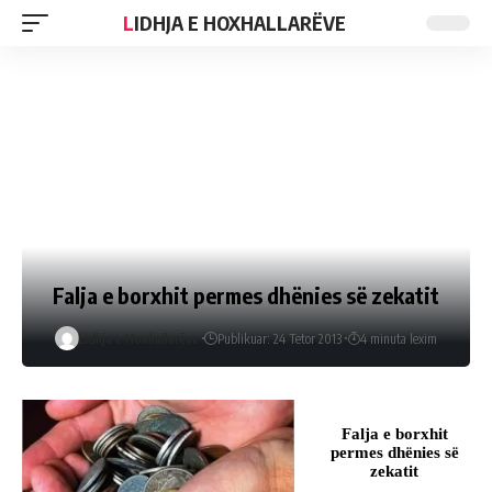
LIDHJA E HOXHALLARËVE
Falja e borxhit permes dhënies së zekatit
Lidhja e Hoxhallarëve
Publikuar: 24 Tetor 2013
4 minuta lexim
Falja e borxhit
permes dhënies së
zekatit