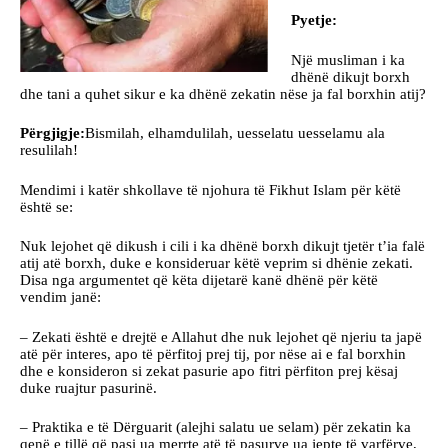
Pyetje:
Një musliman i ka
dhënë dikujt borxh
dhe tani a quhet sikur e ka dhënë zekatin nëse ja fal borxhin atij?
Përgjigje:
Bismilah, elhamdulilah, uesselatu uesselamu ala
resulilah!
Mendimi i katër shkollave të njohura të Fikhut Islam për këtë
është se:
Nuk lejohet që dikush i cili i ka dhënë borxh dikujt tjetër t’ia falë
atij atë borxh, duke e konsideruar këtë veprim si dhënie zekati.
Disa nga argumentet që këta dijetarë kanë dhënë për këtë
vendim janë:
– Zekati është e drejtë e Allahut dhe nuk lejohet që njeriu ta japë
atë për interes, apo të përfitoj prej tij, por nëse ai e fal borxhin
dhe e konsideron si zekat pasurie apo fitri përfiton prej kësaj
duke ruajtur pasurinë.
– Praktika e të Dërguarit (alejhi salatu ue selam) për zekatin ka
qenë e tillë që pasi ua merrte atë të pasurve ua jepte të varfërve,