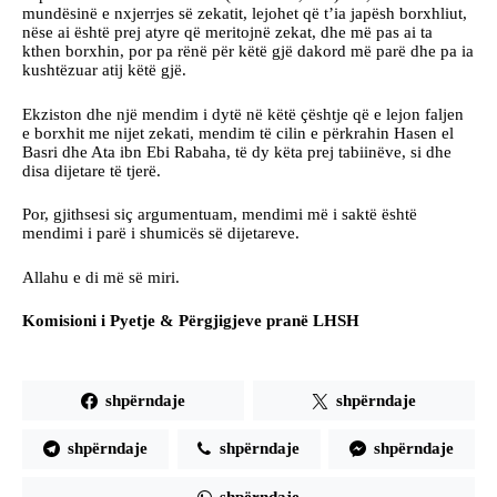
mundësinë e nxjerrjes së zekatit, lejohet që t’ia japësh borxhliut,
nëse ai është prej atyre që meritojnë zekat, dhe më pas ai ta
kthen borxhin, por pa rënë për këtë gjë dakord më parë dhe pa ia
kushtëzuar atij këtë gjë.
Ekziston dhe një mendim i dytë në këtë çështje që e lejon faljen
e borxhit me nijet zekati, mendim të cilin e përkrahin Hasen el
Basri dhe Ata ibn Ebi Rabaha, të dy këta prej tabiinëve, si dhe
disa dijetare të tjerë.
Por, gjithsesi siç argumentuam, mendimi më i saktë është
mendimi i parë i shumicës së dijetareve.
Allahu e di më së miri.
Komisioni i Pyetje & Përgjigjeve pranë LHSH
shpërndaje
shpërndaje
shpërndaje
shpërndaje
shpërndaje
shpërndaje