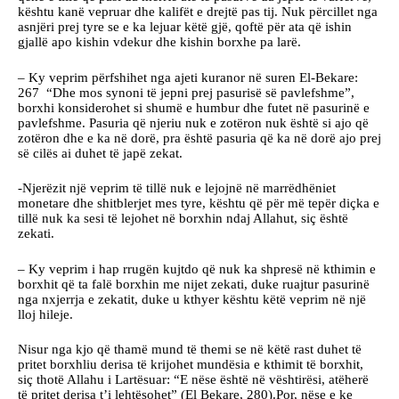
kështu kanë vepruar dhe kalifët e drejtë pas tij. Nuk përcillet nga
asnjëri prej tyre se e ka lejuar këtë gjë, qoftë për ata që ishin
gjallë apo kishin vdekur dhe kishin borxhe pa larë.
– Ky veprim përfshihet nga ajeti kuranor në suren El-Bekare:
267 “Dhe mos synoni të jepni prej pasurisë së pavlefshme”,
borxhi konsiderohet si shumë e humbur dhe futet në pasurinë e
pavlefshme. Pasuria që njeriu nuk e zotëron nuk është si ajo që
zotëron dhe e ka në dorë, pra është pasuria që ka në dorë ajo prej
së cilës ai duhet të japë zekat.
-Njerëzit një veprim të tillë nuk e lejojnë në marrëdhëniet
monetare dhe shitblerjet mes tyre, kështu që për më tepër diçka e
tillë nuk ka sesi të lejohet në borxhin ndaj Allahut, siç është
zekati.
– Ky veprim i hap rrugën kujtdo që nuk ka shpresë në kthimin e
borxhit që ta falë borxhin me nijet zekati, duke ruajtur pasurinë
nga nxjerrja e zekatit, duke u kthyer kështu këtë veprim në një
lloj hileje.
Nisur nga kjo që thamë mund të themi se në këtë rast duhet të
pritet borxhliu derisa të krijohet mundësia e kthimit të borxhit,
siç thotë Allahu i Lartësuar: “E nëse është në vështirësi, atëherë
të pritet derisa t’i lehtësohet” (El Bekare, 280).Por, nëse e ke