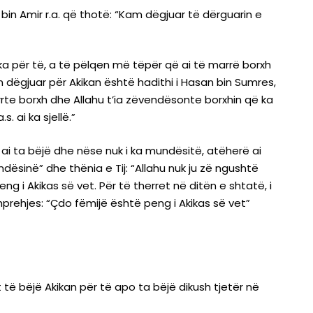
bin Amir r.a. që thotë: “Kam dëgjuar të dërguarin e
Akika për të, a të pëlqen më tëpër që ai të marrë borxh
m dëgjuar për Akikan është hadithi i Hasan bin Sumres,
merrte borxh dhe Allahu t’ia zëvendësonte borxhin që ka
. ai ka sjellë.”
ai ta bëjë dhe nëse nuk i ka mundësitë, atëherë ai
dësinë” dhe thënia e Tij: “Allahu nuk ju zë ngushtë
ng i Akikas së vet. Për të therret në ditën e shtatë, i
shprehjes: “Çdo fëmijë është peng i Akikas së vet”
t të bëjë Akikan për të apo ta bëjë dikush tjetër në