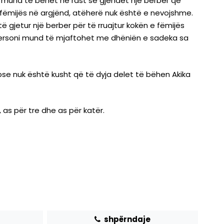
o mund të bëhet në rast se gjendet një berber që
 fëmijës në argjënd, atëherë nuk është e nevojshme.
të gjetur një berber për të rruajtur kokën e fëmijës
ë personi mund të mjaftohet me dhëniën e sadeka sa
epse nuk është kusht që të dyja delet të bëhen Akika
 as për tre dhe as për katër.
shpërndaje