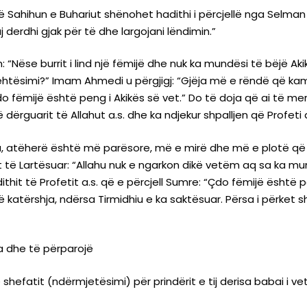
ë Sahihun e Buhariut shënohet hadithi i përcjellë nga Selman 
aj derdhi gjak për të dhe largojani lëndimin.”
im: “Nëse burrit i lind një fëmijë dhe nuk ka mundësi të bëjë 
ë lehtësimi?” Imam Ahmedi u përgjigj: “Gjëja më e rëndë që ka
 “Çdo fëmijë është peng i Akikës së vet.” Do të doja që ai të 
dërguarit të Allahut a.s. dhe ka ndjekur shpalljen që Profeti a.s
ika, atëherë është më parësore, më e mirë dhe më e plotë që 
t të Lartësuar: “Allahu nuk e ngarkon dikë vetëm aq sa ka mun
ithit të Profetit a.s. që e përcjell Sumre: “Çdo fëmijë është pe
të katërshja, ndërsa Tirmidhiu e ka saktësuar. Përsa i përket 
a dhe të përparojë
shefatit (ndërmjetësimi) për prindërit e tij derisa babai i ve