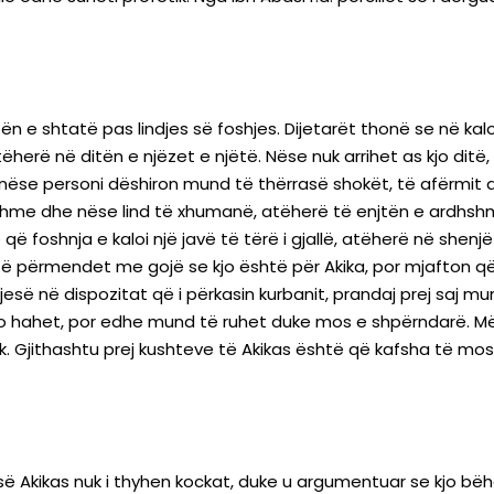
itën e shtatë pas lindjes së foshjes. Dijetarët thonë se në k
ëherë në ditën e njëzet e njëtë. Nëse nuk arrihet as kjo dit
ëse personi dëshiron mund të thërrasë shokët, të afërmit dhe
e dhe nëse lind të xhumanë, atëherë të enjtën e ardhshme, p
që foshnja e kaloi një javë të tërë i gjallë, atëherë në shenj
ë përmendet me gojë se kjo është për Akika, por mjafton q
esë në dispozitat që i përkasin kurbanit, prandaj prej saj m
ajo hahet, por edhe mund të ruhet duke mos e shpërndarë. Më
 Gjithashtu prej kushteve të Akikas është që kafsha të mos 
ë Akikas nuk i thyhen kockat, duke u argumentuar se kjo bëh