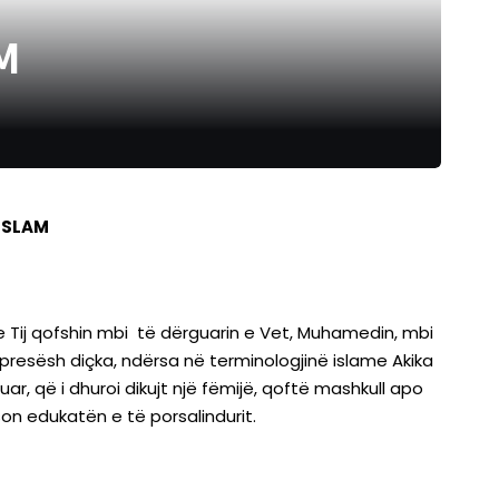
M
 ISLAM
 e Tij qofshin mbi të dërguarin e Vet, Muhamedin, mbi
 presësh diçka, ndërsa në terminologjinë islame Akika
ar, që i dhuroi dikujt një fëmijë, qoftë mashkull apo
n edukatën e të porsalindurit.