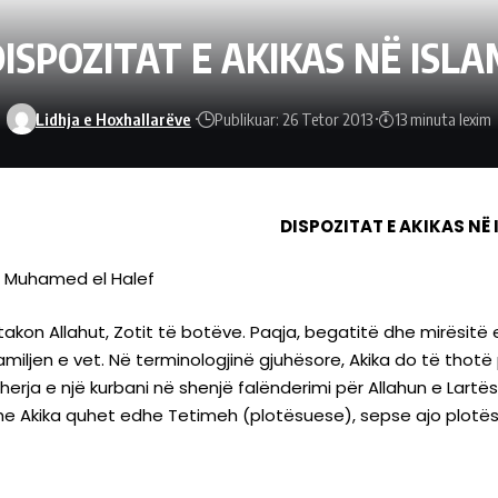
DISPOZITAT E AKIKAS NË ISLA
Lidhja e Hoxhallarëve
Publikuar: 26 Tetor 2013
13 minuta lexim
DISPOZITAT E AKIKAS NË
n Muhamed el Halef
 takon Allahut, Zotit të botëve. Paqja, begatitë dhe mirësitë
miljen e vet. Në terminologjinë gjuhësore, Akika do të thotë
herja e një kurbani në shenjë falënderimi për Allahun e Lartësu
he Akika quhet edhe Tetimeh (plotësuese), sepse ajo plotëso