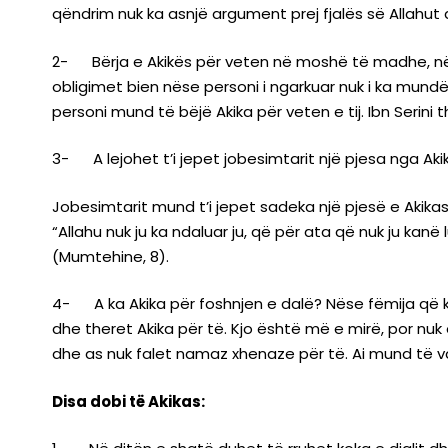
qëndrim nuk ka asnjë argument prej fjalës së Allahut a
2- Bërja e Akikës për veten në moshë të madhe, nëse
obligimet bien nëse personi i ngarkuar nuk i ka mundë
personi mund të bëjë Akika për veten e tij. Ibn Serini 
3- A lejohet t’i jepet jobesimtarit një pjesa nga Aki
Jobesimtarit mund t’i jepet sadeka një pjesë e Akika
“Allahu nuk ju ka ndaluar ju, që për ata që nuk ju kanë
(Mumtehine, 8).
4- A ka Akika për foshnjen e dalë? Nëse fëmija që ka
dhe theret Akika për të. Kjo është më e mirë, por nu
dhe as nuk falet namaz xhenaze për të. Ai mund të va
Disa dobi të Akikas: