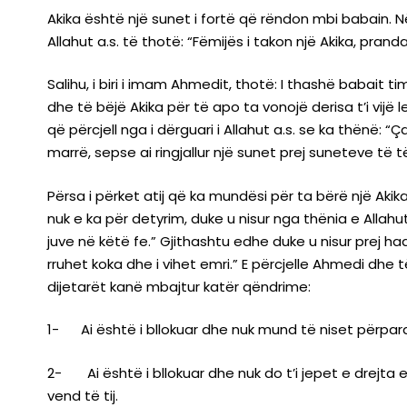
Akika është një sunet i fortë që rëndon mbi babain. N
Allahut a.s. të thotë: “Fëmijës i takon një Akika, prand
Salihu, i biri i imam Ahmedit, thotë: I thashë babait t
dhe të bëjë Akika për të apo ta vonojë derisa t’i vij
që përcjell nga i dërguari i Allahut a.s. se ka thënë:
marrë, sepse ai ringjallur një sunet prej suneteve të të 
Përsa i përket atij që ka mundësi për ta bërë një Ak
nuk e ka për detyrim, duke u nisur nga thënia e Allahu
juve në këtë fe.” Gjithashtu edhe duke u nisur prej had
rruhet koka dhe i vihet emri.” E përcjelle Ahmedi dhe 
dijetarët kanë mbajtur katër qëndrime:
1- Ai është i bllokuar dhe nuk mund të niset përpar
2- Ai është i bllokuar dhe nuk do t’i jepet e drejta e 
vend të tij.