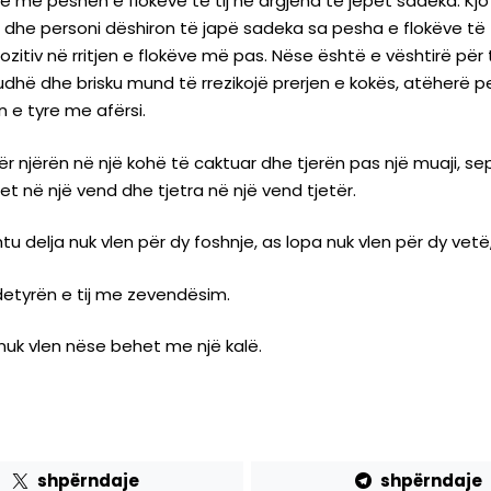
e me peshën e flokëve të tij në argjend të jepet sadeka. Kj
 dhe personi dëshiron të japë sadeka sa pesha e flokëve të
ozitiv në rritjen e flokëve më pas. Nëse është e vështirë për 
iudhë dhe brisku mund të rrezikojë prerjen e kokës, atëher
 e tyre me afërsi.
r njërën në një kohë të caktuar dhe tjerën pas një muaji, s
ret në një vend dhe tjetra në një vend tjetër.
delja nuk vlen për dy foshnje, as lopa nuk vlen për dy vetë,
detyrën e tij me zevendësim.
uk vlen nëse behet me një kalë.
shpërndaje
shpërndaje