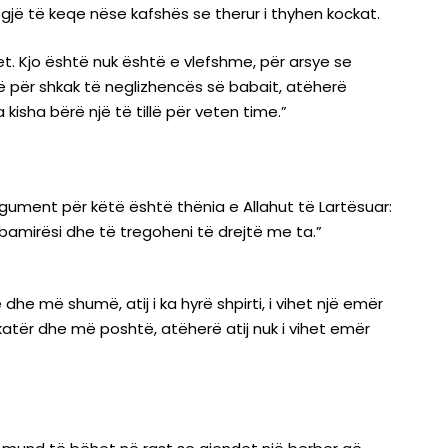
asgjë të keqe nëse kafshës se therur i thyhen kockat.
. Kjo është nuk është e vlefshme, për arsye se
në për shkak të neglizhencës së babait, atëherë
 kisha bërë një të tillë për veten time.”
rgument për këtë është thënia e Allahut të Lartësuar:
i bamirësi dhe të tregoheni të drejtë me ta.”
e më shumë, atij i ka hyrë shpirti, i vihet një emër
katër dhe më poshtë, atëherë atij nuk i vihet emër