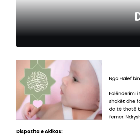
Nga Halef bi
Falënderimi i
shokët dhe fa
do të thotë t
femër. Ndrys
Dispozita e Akikas: