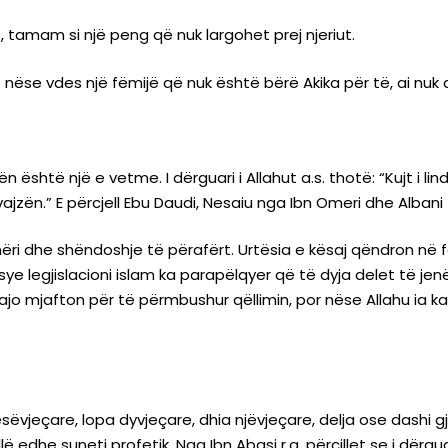
 tamam si një peng që nuk largohet prej njeriut.
 nëse vdes një fëmijë që nuk është bërë Akika për të, ai nuk 
 është një e vetme. I dërguari i Allahut a.s. thotë: “Kujt i li
vajzën.” E përcjell Ebu Daudi, Nesaiu nga Ibn Omeri dhe Albani
i dhe shëndoshje të përafërt. Urtësia e kësaj qëndron në fa
sye legjislacioni islam ka parapëlqyer që të dyja delet të je
 ajo mjafton për të përmbushur qëllimin, por nëse Allahu ia k
sëvjeçare, lopa dyvjeçare, dhia njëvjeçare, delja ose dashi 
dhe suneti profetik. Nga Ibn Abasi r.a. përcillet se i dërguar