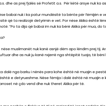
.s. dhe as prej fjalës së Profetit a.s. Për këtë arsye nuk ka 
 babai nuk i ka patur mundësitë ta bënte për fëmijën e vet
sitë që ta realizojë detyrimin e vet. Por nëse Akika është lë
thotë: “Po ta dija që babai im nuk ka bërë Akika për mua, do ta
ka?
s nëse muslimanët nuk kanë asnjë dëm apo lëndim prej tij. A
 luftuar dhe as nuk ju kanë nxjerrë nga shtëpitë tuaja, të bën
 dalë nga barku i nënës para kohe është në muajin e pestë dh
k është e detyrueshme. Nëse fëmija i dalë është në muajin e 
rroset në çdo vend dhe nuk theret Akika për të.