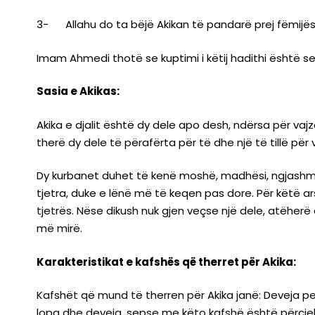
3- Allahu do ta bëjë Akikan të pandarë prej fëmijës,
Imam Ahmedi thotë se kuptimi i këtij hadithi është se
Sasia e Akikas:
Akika e djalit është dy dele apo desh, ndërsa për vajzën
therë dy dele të përafërta për të dhe një të tillë për 
Dy kurbanet duhet të kenë moshë, madhësi, ngjashmër
tjetra, duke e lënë më të keqen pas dore. Për këtë ar
tjetrës. Nëse dikush nuk gjen veçse një dele, atëherë
më mirë.
Karakteristikat e kafshës që therret për Akika:
Kafshët që mund të therren për Akika janë: Deveja pe
lopa dhe deveja, sepse me këto kafshë është përcjellë e