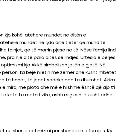
alon kjo kohë, atëherë mundet në ditën e
ë, atëherë mundet në çdo ditë tjetër që mund të
 fqinjët, që të marrin pjesë në të. Nëse fëmija lind
ra një ditë para ditës së lindjes. Urtësia e bërjes
ë optimizmi kjo Akikë simbolizon jetën e gjatë. Në
ë personi ta bëjë nijetin me zemër dhe kusht mbetet
und të hahet, të jepet sadeka apo të dhurohet. Akika
 e mira, më plota dhe më e hijshme është që ajo t’i
të ketë të meta fizike, ashtu siç është kusht edhe
et në shenjë optimizmi për shëndetin e fëmijës. Ky