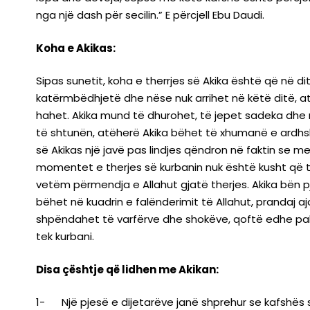
nga një dash për secilin.” E përcjell Ebu Daudi.
Koha e Akikas:
Sipas sunetit, koha e therrjes së Akika është që në d
katërmbëdhjetë dhe nëse nuk arrihet në këtë ditë, at
hahet. Akika mund të dhurohet, të jepet sadeka dhe n
të shtunën, atëherë Akika bëhet të xhumanë e ardhshm
së Akikas një javë pas lindjes qëndron në faktin se me 
momentet e therjes së kurbanin nuk është kusht që t
vetëm përmendja e Allahut gjatë therjes. Akika bën pj
bëhet në kuadrin e falënderimit të Allahut, prandaj 
shpëndahet të varfërve dhe shokëve, qoftë edhe pak.
tek kurbani.
Disa çështje që lidhen me Akikan:
1- Një pjesë e dijetarëve janë shprehur se kafshës s