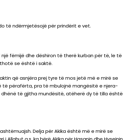
do të ndërmjetësojë për prindërit e vet.
nd një fëmijë dhe dëshiron të therë kurban për të, le të
 thotë se është i saktë.
ktin që asnjëra prej tyre të mos jetë më e mirë se
në të përafërta, pra të mbulojnë mangësitë e njera-
a dhënë të gjitha mundësitë, atëherë dy të tilla është
gjashtëmuajsh. Delja për Akika është më e mirë se
i i Allahut a.s. ka bërë Akika për Hasanin dhe Hysejnin