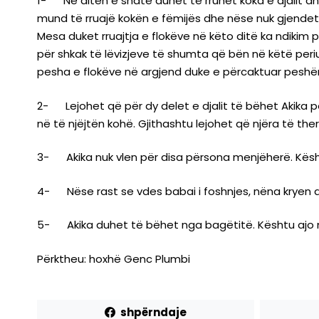
1- Në ditën e shatë duhet të rruhet koka e djalit dh
mund të rruajë kokën e fëmijës dhe nëse nuk gjendet
Mesa duket rruajtja e flokëve në këto ditë ka ndikim p
për shkak të lëvizjeve të shumta që bën në këtë per
pesha e flokëve në argjend duke e përcaktuar peshën
2- Lejohet që për dy delet e djalit të bëhet Akika pë
në të njëjtën kohë. Gjithashtu lejohet që njëra të the
3- Akika nuk vlen për disa përsona menjëherë. Kështu 
4- Nëse rast se vdes babai i foshnjes, nëna kryen 
5- Akika duhet të bëhet nga bagëtitë. Kështu ajo n
Përktheu: hoxhë Genc Plumbi
shpërndaje