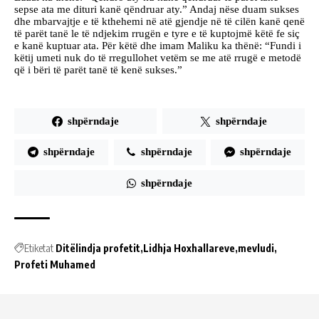
sepse ata me dituri kanë qëndruar aty.” Andaj nëse duam sukses
dhe mbarvajtje e të kthehemi në atë gjendje në të cilën kanë qenë
të parët tanë le të ndjekim rrugën e tyre e të kuptojmë këtë fe siç
e kanë kuptuar ata. Për këtë dhe imam Maliku ka thënë: “Fundi i
këtij umeti nuk do të rregullohet vetëm se me atë rrugë e metodë
që i bëri të parët tanë të kenë sukses.”
shpërndaje
shpërndaje
shpërndaje
shpërndaje
shpërndaje
shpërndaje
Etiketat
Ditëlindja profetit
Lidhja Hoxhallareve
mevludi
Profeti Muhamed