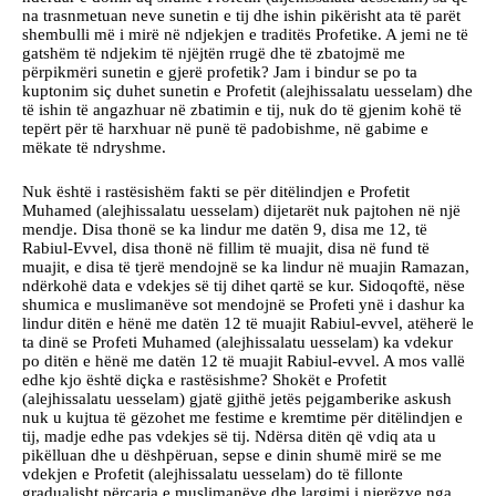
na trasnmetuan neve sunetin e tij dhe ishin pikërisht ata të parët
shembulli më i mirë në ndjekjen e traditës Profetike. A jemi ne të
gatshëm të ndjekim të njëjtën rrugë dhe të zbatojmë me
përpikmëri sunetin e gjerë profetik? Jam i bindur se po ta
kuptonim siç duhet sunetin e Profetit (alejhissalatu uesselam) dhe
të ishin të angazhuar në zbatimin e tij, nuk do të gjenim kohë të
tepërt për të harxhuar në punë të padobishme, në gabime e
mëkate të ndryshme.
Nuk është i rastësishëm fakti se për ditëlindjen e Profetit
Muhamed (alejhissalatu uesselam) dijetarët nuk pajtohen në një
mendje. Disa thonë se ka lindur me datën 9, disa me 12, të
Rabiul-Evvel, disa thonë në fillim të muajit, disa në fund të
muajit, e disa të tjerë mendojnë se ka lindur në muajin Ramazan,
ndërkohë data e vdekjes së tij dihet qartë se kur. Sidoqoftë, nëse
shumica e muslimanëve sot mendojnë se Profeti ynë i dashur ka
lindur ditën e hënë me datën 12 të muajit Rabiul-evvel, atëherë le
ta dinë se Profeti Muhamed (alejhissalatu uesselam) ka vdekur
po ditën e hënë me datën 12 të muajit Rabiul-evvel. A mos vallë
edhe kjo është diçka e rastësishme? Shokët e Profetit
(alejhissalatu uesselam) gjatë gjithë jetës pejgamberike askush
nuk u kujtua të gëzohet me festime e kremtime për ditëlindjen e
tij, madje edhe pas vdekjes së tij. Ndërsa ditën që vdiq ata u
pikëlluan dhe u dëshpëruan, sepse e dinin shumë mirë se me
vdekjen e Profetit (alejhissalatu uesselam) do të fillonte
gradualisht përçarja e muslimanëve dhe largimi i njerëzve nga