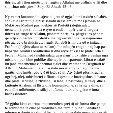
thirrës, që i fton njerëzit në rrugën e Allahut me urdhrin e Tij dhe
si pishtar ndriçues.” Surja El-Ahzab 45-46.
Ky verset kuranor dhe ajete të tjera të ngjashme i nxitën sahabët,
shokët e Profetit (alejhississalatu uesselam) të mos jetonin në
Mekë ose Medinë pas vdekjes së Profetit (alejhissalatu
uesselam), por shumica e tyre u endën nëpër vise të largëta
thirrës në rrugë të Allahut, pishtarë ndriçues, përgëzues për ata
që ndjekin traditën profetike me rigorozitet dhe paralajmërues
për ata që e braktisin atë rrugë. Sahabët ishin ata që e imituan
Profetin (alejhissalatu uesselam) dhe ndoqën rrugën e tij hap pas
hapi dhe Allahu i Madhëruar u dha atyre sukses të plotë. Jeta e
Profetit Muhamed (alejhissalatu uesselam) nuk ishte e veshur nga
misteret, por ishte publike dhe tepër transparente. Librat e saktë
ku janë transmetuar e shënuar fjalët dhe veprat e të Dërguarit të
Allahut, Muhamedit (alejhissalatu uesselam) na tregojnë me
qartësi dhe imtësi çdo gjë të jetës së tij. Aty është përshkruar si
ngrihej, ulej, mbështetej e flinte, si qeshte e buzëqeshte, si hante
dhe pinte, si vishej e zhvishej, si lahej e pastrohej, si falej dhe e
kujtonte Allahun, si fliste dhe komunikonte, si hynte e dilte, si
ecte dhe udhëtonte, si sillej e luftonte, deri dhe gjërat e imta
bashkshortore.
Të gjitha këto veprime transmetohen prej tij në forma dhe pamje
të ndryshme të cilat përmblidhen me termin Sunet. Sahabët e
nderuar e donin aq shumë Profetin (aljehissalatu uesselam) sa që