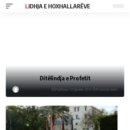
LIDHJA E HOXHALLARËVE
Ditëlindja e Profetit
Lidhja e Hoxhallarëve
Publikuar: 25 Qershor 2013
10 minuta lexim