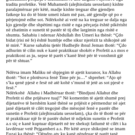
tradita profetike. Vetë Muhamedi (alejhisslatu uesselam) kishte
paralajmëruar për këtë, madje kishte treguar dhe gjendjen
fatkeqe ku do të binte umeti islam më pas, atë gjendje që po e
përjetojmë edhe sot. Ndërkohë ai vetë na ka treguar se dalja nga
kjo gjendje dhe shpëtimi nga risitë e nga përçarja është pikërisht
në zbatimin e sunetit të pastër të tij dhe largimin nga risitë e
shumta. Sahabiu i nderuar Abdullah ibn Umeri ka thënë: “Çdo
bidat (risi në fe) është humbje edhe sikur njerëzit ta shikojnë atë
të mirë.” Kurse sahabiu tjetër Hudhejfe ibnul Jeman thotë: “Çdo
adhurim të cilin nuk e kanë praktikuar shokët e Profetit a.s mos e
praktikoni as ju, sepse të parët s’kanë lënë për të vonshmit gjë
për të shtuar.”
Ndërsa imam Maliku në shpjegim të ajetit kuranor, ku Allahu
thotë: “Sot e plotësova fenë Time për ju…” shprehet: “Ajo që
s’ka qenë pjesë e fesë në atë kohë s’mund të jetë as sot pjesë e
fesë.”
Ndërkohë Allahu i Madhëruar thotë: “Bindjuni Allahut dhe
Profetit si dhe prijësave tuaj!” Në komentim të ajetit shumë prej
dijetarëve të hershëm kanë thënë se prijësit e përmendur në ajet
janë dijetarët të cilët tregojnë dhe mësojnë fenë e pastër dhe
sunetin e Profetit (alejhissalatu uesselam), çka do të thotë se për
të praktikuar një fe të pastër duhet të ndjekim sunetin e Profetit
a.s siç e kanë kuptuar dijetarët në tre shekujt fatlumë të cilët i ka
lavdëruar vetë Pejgamberi a.s. Për këtë arsye shikojmë se imam
Euzai ka thënë: “Qëndro aty ku kanë qëndruar të parët tanë