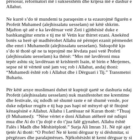
përsosur, reformatori më i suksesshëm dhe krijesa më e dashur e
Allahut.
Ne kurrë s’do të mundemi ta paraqesim e ta ezaurojmë figurën e
Profetit Muhamed (alejhissalatu uesselam) në këtë shkrim.
Mjafton që atë e ka lavdëruar vetë Zoti i gjithësisë duke e
bashkangjitur emrin e tij me të Vetin kur thirret ezani. Anekënd
botës sa herë që madhërohet Allahu në përmjet ezanit përmendet
dhe emri i Muhamedit (alejhissalatu uesselam). Sidoqoftë kjo
s’do të thotë që ne ta teprojmë me lëvdata pasi vetë Profeti
(alejhissalatu uesselam) ka thënë: “Mos më lavdëroni mua
tepër ashtu siç lavdëruan të krishterët Isain, të birin e Merjemes,
sepse në të vërtetë unë jam veç rob i Allahut, andaj thoni:
“Muhamedi është rob i Allahut dhe i Dërguari i Tij.” Transmetoi
Buhariu.
Për këtë arsye muslimani duhet të kuptojë qartë se dashuria ndaj
Profetit (alejhissalatu uesselam) nuk manifestohet me kremtime
dhe festivale, siç ndodh në shumë raste e në shumë vende, por
duke ndjekur rrugën e tij hap pas hapi në mënyrë që të fitojmë
kënaqësinë e Allahut. Allahu i Lartësuar në Kuran thotë: “Thuaj
(0 Muhamed): “Nëse vërtet e doni Allahun atëherë më ndiqni
mua dhe Ai do t’ju dojë e do t’jua falë gjynahet. Allahu është
Falës i Madh dhe Mëshirëplotë.” Surja Ali Imran 31. Në një ajet
tjetër Ai thotë: “O Profet! Ne të kemi dërguar ty si dëshmitar, si
përgëzues dhe paralajmërues. Njëkohësisht të kemi dërguar ty si