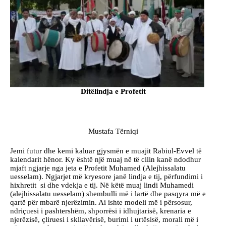
Ditëlindja e Profetit
Mustafa Tërniqi
Jemi futur dhe kemi kaluar gjysmën e muajit Rabiul-Evvel të
kalendarit hënor. Ky është një muaj në të cilin kanë ndodhur
mjaft ngjarje nga jeta e Profetit Muhamed (Alejhissalatu
uesselam). Ngjarjet më kryesore janë lindja e tij, përfundimi i
hixhretit si dhe vdekja e tij. Në këtë muaj lindi Muhamedi
(alejhissalatu uesselam) shembulli më i lartë dhe pasqyra më e
qartë për mbarë njerëzimin. Ai ishte modeli më i përsosur,
ndriçuesi i pashtershëm, shporrësi i idhujtarisë, krenaria e
njerëzisë, çliruesi i skllavërisë, burimi i urtësisë, morali më i