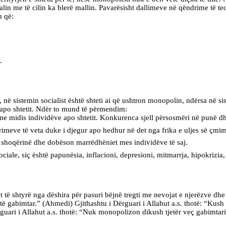
pitalin me të cilin ka blerë mallin. Pavarësisht dallimeve në qëndrime të 
h që:
.
ë sistemin socialist është shteti ai që ushtron monopolin, ndërsa në sist
t apo shtetit. Ndër to mund të përmendim:
e midis individëve apo shtetit. Konkurenca sjell përsosmëri në punë dh
rimeve të veta duke i djegur apo hedhur në det nga frika e uljes së çmi
 shoqërinë dhe dobëson marrëdhëniet mes individëve të saj.
, siç është papunësia, inflacioni, depresioni, mitmarrja, hipokrizia, 
ët të shtyrë nga dëshira për pasuri bëjnë tregti me nevojat e njerëzve dh
të gabimtar.” (Ahmedi) Gjithashtu i Dërguari i Allahut a.s. thotë: “Ku
uari i Allahut a.s. thotë: “Nuk monopolizon dikush tjetër veç gabimtar