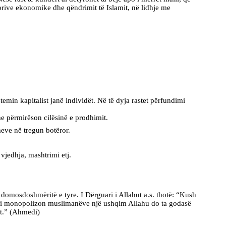
teorive ekonomike dhe qëndrimit të Islamit, në lidhje me
emin kapitalist janë individët. Në të dyja rastet përfundimi
e përmirëson cilësinë e prodhimit.
meve në tregun botëror.
vjedhja, mashtrimi etj.
e domosdoshmëritë e tyre. I Dërguari i Allahut a.s. thotë: “Kush
sh i monopolizon muslimanëve një ushqim Allahu do ta godasë
it.” (Ahmedi)