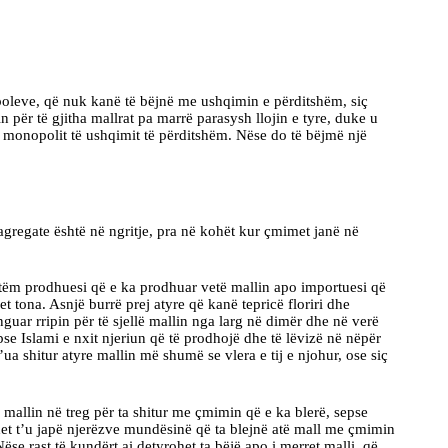
poleve, që nuk kanë të bëjnë me ushqimin e përditshëm, siç
n për të gjitha mallrat pa marrë parasysh llojin e tyre, duke u
eç monopolit të ushqimit të përditshëm. Nëse do të bëjmë një
gregate është në ngritje, pra në kohët kur çmimet janë në
etëm prodhuesi që e ka prodhuar vetë mallin apo importuesi që
 tona. Asnjë burrë prej atyre që kanë tepricë floriri dhe
guar rripin për të sjellë mallin nga larg në dimër dhe në verë
epse Islami e nxit njeriun që të prodhojë dhe të lëvizë në nëpër
ua shitur atyre mallin më shumë se vlera e tij e njohur, ose siç
mallin në treg për ta shitur me çmimin që e ka blerë, sepse
 duhet t’u japë njerëzve mundësinë që ta blejnë atë mall me çmimin
Nëse rast të kundërt ai detyrohet ta bëjë apo i merret malli, që