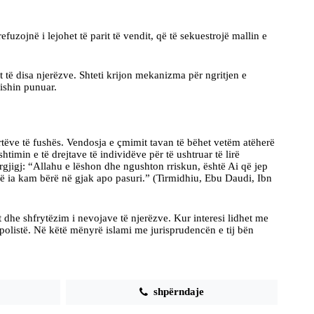
ojnë i lejohet të parit të vendit, që të sekuestrojë mallin e
të disa njerëzve. Shteti krijon mekanizma për ngritjen e
ishin punuar.
tëve të fushës. Vendosja e çmimit tavan të bëhet vetëm atëherë
imin e të drejtave të individëve për të ushtruar të lirë
ërgjigj: “Allahu e lëshon dhe ngushton rriskun, është Ai që jep
që ia kam bërë në gjak apo pasuri.” (Tirmidhiu, Ebu Daudi, Ibn
dhe shfrytëzim i nevojave të njerëzve. Kur interesi lidhet me
olistë. Në këtë mënyrë islami me jurisprudencën e tij bën
shpërndaje