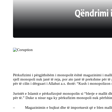
Qëndrimi i
Përkufizimi i përgjithshëm i monopolit është magazinimi i mallit 
sjell monopoli nuk janë të reja, por ato janë të prekshme për të
për të cilin i dërguari i Allahut a.s. thotë: “Kush i monopol
Juristët e Islamit e përkufizojnë monopolin si “blerje e mallit d
për të.” Duke u nisur nga ky përkufizim monopoli nuk përfshin
– Magazinimin e bujkut dhe të importuesit që e blen mallin