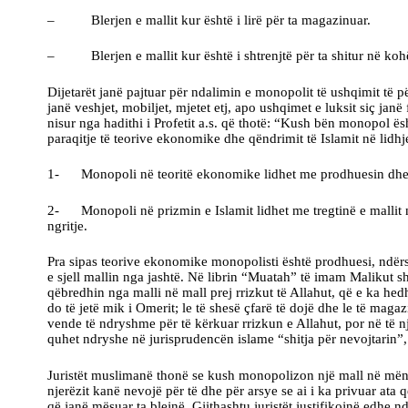
– Blerjen e mallit kur është i lirë për ta magazinuar.
– Blerjen e mallit kur është i shtrenjtë për ta shitur në kohë
Dijetarët janë pajtuar për ndalimin e monopolit të ushqimit t
janë veshjet, mobiljet, mjetet etj, apo ushqimet e luksit siç jan
nisur nga hadithi i Profetit a.s. që thotë: “Kush bën monopol ë
paraqitje të teorive ekonomike dhe qëndrimit të Islamit në lid
1- Monopoli në teoritë ekonomike lidhet me prodhuesin dhe k
2- Monopoli në prizmin e Islamit lidhet me tregtinë e mallit n
ngritje.
Pra sipas teorive ekonomike monopolisti është prodhuesi, ndërs
e sjell mallin nga jashtë. Në librin “Muatah” të imam Malikut s
qëbredhin nga malli në mall prej rrizkut të Allahut, që e ka hed
do të jetë mik i Omerit; le të shesë çfarë të dojë dhe le të maga
vende të ndryshme për të kërkuar rrizkun e Allahut, por në të nj
quhet ndryshe në jurisprudencën islame “shitja për nevojtarin”, t
Juristët muslimanë thonë se kush monopolizon një mall në mënyrë
njerëzit kanë nevojë për të dhe për arsye se ai i ka privuar ata 
që janë mësuar ta blejnë. Gjithashtu juristët justifikojnë edhe nd