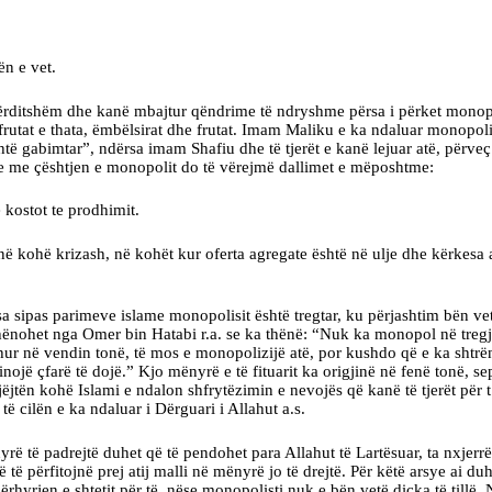
n e vet.
ë përditshëm dhe kanë mbajtur qëndrime të ndryshme përsa i përket mono
ë frutat e thata, ëmbëlsirat dhe frutat. Imam Maliku e ka ndaluar monopoli
shtë gabimtar”, ndërsa imam Shafiu dhe të tjerët e kanë lejuar atë, përv
hje me çështjen e monopolit do të vërejmë dallimet e mëposhtme:
ostot te prodhimit.
ë kohë krizash, në kohët kur oferta agregate është në ulje dhe kërkesa a
a sipas parimeve islame monopolisit është tregtar, ku përjashtim bën v
hënohet nga Omer bin Hatabi r.a. se ka thënë: “Nuk ka monopol në tregjet
hur në vendin tonë, të mos e monopolizijë atë, por kushdo që e ka shtrën
zinojë çfarë të dojë.” Kjo mënyrë e të fituarit ka origjinë në fenë tonë, s
ëjtën kohë Islami e ndalon shfrytëzimin e nevojës që kanë të tjerët për t’
ë cilën e ka ndaluar i Dërguari i Allahut a.s.
 të padrejtë duhet që të pendohet para Allahut të Lartësuar, ta nxjerrë 
që të përfitojnë prej atij malli në mënyrë jo të drejtë. Për këtë arsye ai
ërhyrjen e shtetit për të, nëse monopolisti nuk e bën vetë diçka të tillë. 