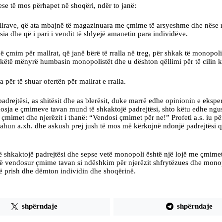
se të mos përhapet në shoqëri, ndër to janë:
rave, që ata mbajnë të magazinuara me çmime të arsyeshme dhe nëse refuz
sia dhe që i pari i vendit të shlyejë amanetin para individëve.
im për mallrat, që janë bërë të rralla në treg, për shkak të monopolit 
 këtë mënyrë humbasin monopolistët dhe u dështon qëllimi për të cilin k
për të shuar ofertën për mallrat e rralla.
jtësi, as shitësit dhe as blerësit, duke marrë edhe opinionin e eksper
osja e çmimeve tavan mund të shkaktojë padrejtësi, shto këtu edhe ngusht
n çmimet dhe njerëzit i thanë: “Vendosi çmimet për ne!” Profeti a.s. iu p
lahun a.xh. dhe askush prej jush të mos më kërkojnë ndonjë padrejtësi 
shkaktojë padrejtësi dhe sepse vetë monopoli është një lojë me çmimet 
të vendosur çmime tavan si ndëshkim për njerëzit shfrytëzues dhe monop
 që prish dhe dëmton individin dhe shoqërinë.
shpërndaje
shpërndaje