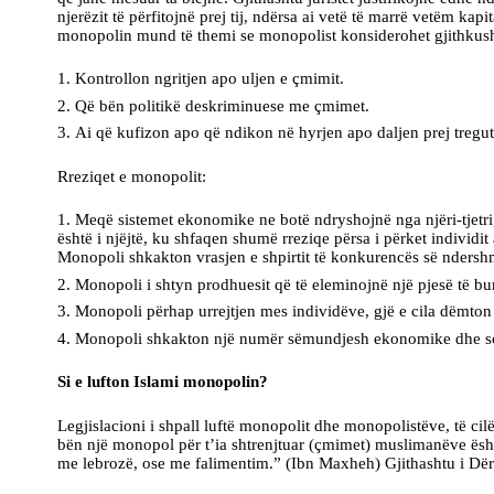
njerëzit të përfitojnë prej tij, ndërsa ai vetë të marrë vetëm ka
monopolin mund të themi se monopolist konsiderohet gjithkus
Kontrollon ngritjen apo uljen e çmimit.
Që bën politikë deskriminuese me çmimet.
Ai që kufizon apo që ndikon në hyrjen apo daljen prej tregut
Rreziqet e monopolit:
Meqë sistemet ekonomike ne botë ndryshojnë nga njëri-tjetri, n
është i njëjtë, ku shfaqen shumë rreziqe përsa i përket individi
Monopoli shkakton vrasjen e shpirtit të konkurencës së ndershm
Monopoli i shtyn prodhuesit që të eleminojnë një pjesë të bu
Monopoli përhap urrejtjen mes individëve, gjë e cila dëmton
Monopoli shkakton një numër sëmundjesh ekonomike dhe sociale
Si e lufton Islami monopolin?
Legjislacioni i shpall luftë monopolit dhe monopolistëve, të cil
bën një monopol për t’ia shtrenjtuar (çmimet) muslimanëve ësh
me lebrozë, ose me falimentim.” (Ibn Maxheh) Gjithashtu i Dërg