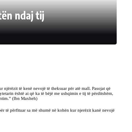
ën ndaj tij
r njërëzit të kenë nevojë të theksuar për atë mall. Pasojat që
tetarin është ai që ka të bëjë me ushqimin e tij të përditshëm,
entim.” (Ibn Maxheh)
in për të përfituar sa më shumë në kohën kur njerëzit kanë nevojë