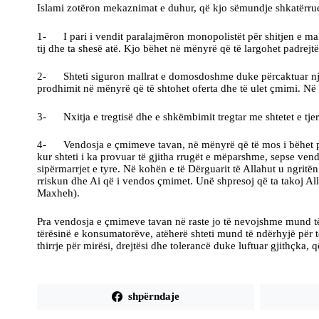
Islami zotëron mekaznimat e duhur, që kjo sëmundje shkatërrue
1- I pari i vendit paralajmëron monopolistët për shitjen e mall
tij dhe ta shesë atë. Kjo bëhet në mënyrë që të largohet padrejtë
2- Shteti siguron mallrat e domosdoshme duke përcaktuar një çm
prodhimit në mënyrë që të shtohet oferta dhe të ulet çmimi. Në
3- Nxitja e tregtisë dhe e shkëmbimit tregtar me shtetet e tjera 
4- Vendosja e çmimeve tavan, në mënyrë që të mos i bëhet padre
kur shteti i ka provuar të gjitha rrugët e mëparshme, sepse vend
sipërmarrjet e tyre. Në kohën e të Dërguarit të Allahut u ngritë
rriskun dhe Ai që i vendos çmimet. Unë shpresoj që ta takoj Al
Maxheh).
Pra vendosja e çmimeve tavan në raste jo të nevojshme mund të 
tërësinë e konsumatorëve, atëherë shteti mund të ndërhyjë për 
thirrje për mirësi, drejtësi dhe tolerancë duke luftuar gjithçka,
shpërndaje