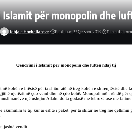
 Islamit për monopolin dhe luft
Lidhja e Hoxhallarëve
Publikuar: 27 Qershor 2013
11 minuta lexim
Qëndrimi i Islamit për monopolin dhe luftën ndaj tij
në kohën e lirësisë për ta shitur atë në treg kohën e shtrenjtësisë dhe ku
 gjithë njerëzit në çdo vend dhe në çdo kohë. Monopoli më i rëndë për qy
izon muslimanëve një ushqim Allahu do ta godasë me lebrozë ose me falim
he akumulim të tij, kur ai është i pakët, për ta shitur në treg me qëllim
:
 jashtë vendit