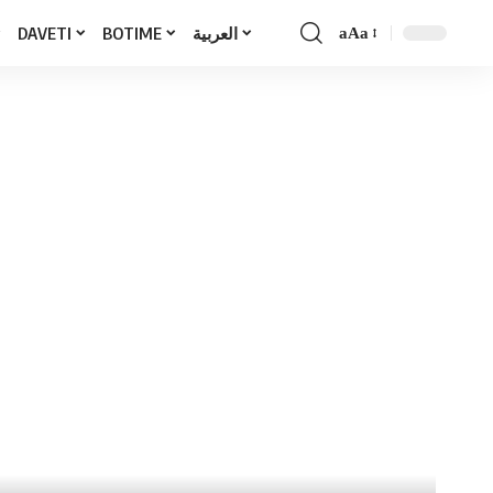
DAVETI
BOTIME
العربية
aAa
Font
Resizer