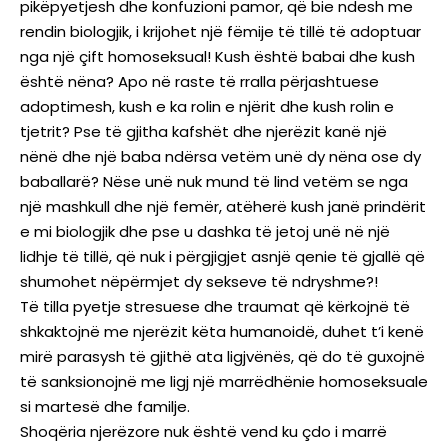
pikëpyetjesh dhe konfuzioni pamor, që bie ndesh me
rendin biologjik, i krijohet një fëmije të tillë të adoptuar
nga një çift homoseksual! Kush është babai dhe kush
është nëna? Apo në raste të rralla përjashtuese
adoptimesh, kush e ka rolin e njërit dhe kush rolin e
tjetrit? Pse të gjitha kafshët dhe njerëzit kanë një
nënë dhe një baba ndërsa vetëm unë dy nëna ose dy
baballarë? Nëse unë nuk mund të lind vetëm se nga
një mashkull dhe një femër, atëherë kush janë prindërit
e mi biologjik dhe pse u dashka të jetoj unë në një
lidhje të tillë, që nuk i përgjigjet asnjë qenie të gjallë që
shumohet nëpërmjet dy sekseve të ndryshme?!
Të tilla pyetje stresuese dhe traumat që kërkojnë të
shkaktojnë me njerëzit këta humanoidë, duhet t’i kenë
mirë parasysh të gjithë ata ligjvënës, që do të guxojnë
të sanksionojnë me ligj një marrëdhënie homoseksuale
si martesë dhe familje.
Shoqëria njerëzore nuk është vend ku çdo i marrë