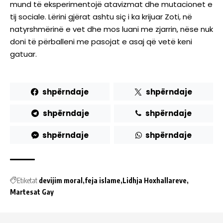
mund të eksperimentojë atavizmat dhe mutacionet e
tij sociale. Lërini gjërat ashtu siç i ka krijuar Zoti, në
natyrshmërinë e vet dhe mos luani me zjarrin, nëse nuk
doni të përballeni me pasojat e asaj që vetë keni
gatuar.
shpërndaje
shpërndaje
shpërndaje
shpërndaje
shpërndaje
shpërndaje
Etiketat
devijim moral
feja islame
Lidhja Hoxhallareve
Martesat Gay