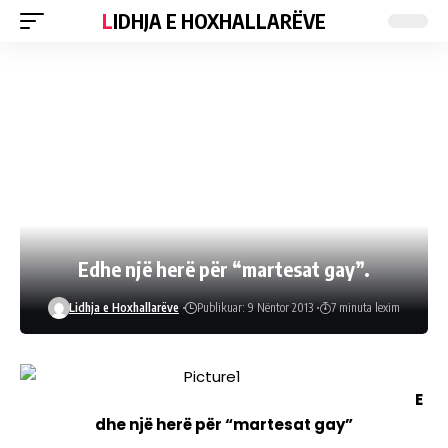
LIDHJA E HOXHALLARËVE
Edhe një herë për “martesat gay”.
Lidhja e Hoxhallarëve
Publikuar: 9 Nëntor 2013
7 minuta lexim
E
dhe një herë për “martesat gay”