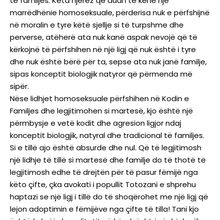
të familjes. Këta njerëz që duan të kenë një
marrëdhënie homoseksuale, përderisa nuk e përfshijnë
në moralin e tyre këtë sjellje si të turpshme dhe
perverse, atëherë ata nuk kanë aspak nevojë që të
kërkojnë të përfshihen në një ligj që nuk është i tyre
dhe nuk është bërë për ta, sepse ata nuk janë familje,
sipas konceptit biologjik natyror që përmenda më
sipër.
Nëse lidhjet homoseksuale përfshihen në Kodin e
Familjes dhe legjitimohen si martesë, kjo është një
përmbysje e vetë kodit dhe agresion ligjor ndaj
konceptit biologjik, natyral dhe tradicional të familjes.
Si e tillë ajo është absurde dhe nul. Që të legjitimosh
një lidhje të tillë si martesë dhe familje do të thotë të
legjitimosh edhe të drejtën për të pasur fëmijë nga
këto çifte, çka avokati i popullit Totozani e shprehu
haptazi se një ligj i tillë do të shoqërohet me një ligj që
lejon adoptimin e fëmijëve nga çifte të tilla! Tani kjo