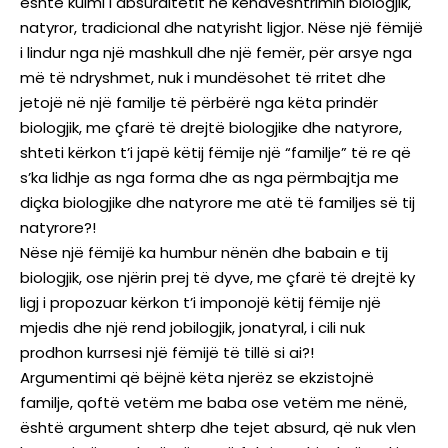
është kulmi i absurditetit në këndvështrimin biologjik,
natyror, tradicional dhe natyrisht ligjor. Nëse një fëmijë
i lindur nga një mashkull dhe një femër, për arsye nga
më të ndryshmet, nuk i mundësohet të rritet dhe
jetojë në një familje të përbërë nga këta prindër
biologjik, me çfarë të drejtë biologjike dhe natyrore,
shteti kërkon t’i japë këtij fëmije një “familje” të re që
s’ka lidhje as nga forma dhe as nga përmbajtja me
diçka biologjike dhe natyrore me atë të familjes së tij
natyrore?!
Nëse një fëmijë ka humbur nënën dhe babain e tij
biologjik, ose njërin prej të dyve, me çfarë të drejtë ky
ligj i propozuar kërkon t’i imponojë këtij fëmije një
mjedis dhe një rend jobilogjik, jonatyral, i cili nuk
prodhon kurrsesi një fëmijë të tillë si ai?!
Argumentimi që bëjnë këta njerëz se ekzistojnë
familje, qoftë vetëm me baba ose vetëm me nënë,
është argument shterp dhe tejet absurd, që nuk vlen