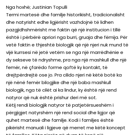
Nga hoxhë; Justinian Topulli
Termi martesë dhe familje historikisht, tradicionalisht
dhe natyrisht edhe ligjërisht vazhdojnë të lidhen
pazgjidhshmërisht me faktin që një institucion i tillë
është i përbërë apriori nga burri, gruaja dhe fëmija. Për
vetë faktin e thjeshtë biologjik që një njeri nuk mund të
vijë kurrsesi në jetë vetëm se nga një marrëdhënie e
dy sekseve të ndryshme, pra nga një mashkull dhe një
femër, në çfarëdo forme qoftë ky kontakt, të
drejtpërdrejtë ose jo. Pra cilido njeri në këtë botë ka
një nënë femër bilogjike dhe një baba mashkull
biologjik, nga të cilët ai ka lindur, ky është një rend
natyror që nuk është prishur deri më sot.
Këtij rendi biologjik natyror të patjetërsueshëm i
përgjigjet natyrshëm një rend social dhe ligjor që
quhet martesë dhe familje. Kodi i familjes është
pikërisht manuali i ligjeve që merret me këtë koncept