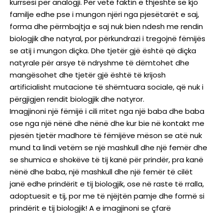
kurrsesi për analogji. Për vetë faktin e thjeshtë se kjo
familje edhe pse i mungon njëri nga pjesëtarët e saj,
forma dhe përmbajtja e saj nuk bien ndesh me rendin
biologjik dhe natyral, por përkundrazi i tregojnë fëmijës
se atij i mungon diçka. Dhe tjetër gjë është që diçka
natyrale për arsye të ndryshme të dëmtohet dhe
mangësohet dhe tjetër gjë është të krijosh
artificialisht mutacione të shëmtuara sociale, që nuk i
përgjigjen rendit biologjik dhe natyror.
Imagjinoni një fëmijë i cili rritet nga një baba dhe baba
ose nga një nënë dhe nënë dhe kur bie në kontakt me
pjesën tjetër madhore të fëmijëve mëson se atë nuk
mund ta lindi vetëm se një mashkull dhe një femër dhe
se shumica e shokëve të tij kanë për prindër, pra kanë
nënë dhe baba, një mashkull dhe një femër të cilët
janë edhe prindërit e tij biologjik, ose në raste të rralla,
adoptuesit e tij, por me të njëjtën pamje dhe formë si
prindërit e tij biologjik! A e imagjinoni se çfarë