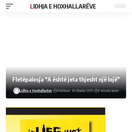
LIDHJA E HOXHALLARËVE
Fletëpalosja “A është jeta thjesht një lojë”
Lidhja e Hoxhallarëve
Publikuar: 14 Dhjetor 2015
0 minuta lexim