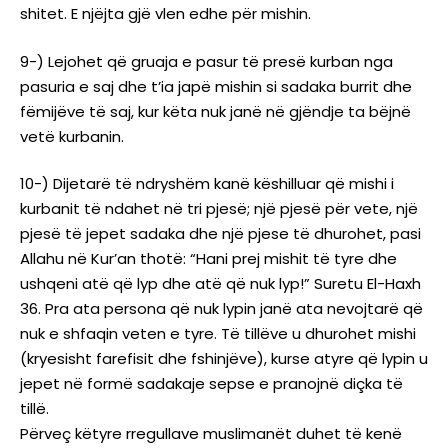
shitet. E njëjta gjë vlen edhe për mishin.
9-) Lejohet që gruaja e pasur të presë kurban nga
pasuria e saj dhe t’ia japë mishin si sadaka burrit dhe
fëmijëve të saj, kur këta nuk janë në gjëndje ta bëjnë
vetë kurbanin.
10-) Dijetarë të ndryshëm kanë këshilluar që mishi i
kurbanit të ndahet në tri pjesë; një pjesë për vete, një
pjesë të jepet sadaka dhe një pjese të dhurohet, pasi
Allahu në Kur’an thotë: “Hani prej mishit të tyre dhe
ushqeni atë që lyp dhe atë që nuk lyp!” Suretu El-Haxh
36. Pra ata persona që nuk lypin janë ata nevojtarë që
nuk e shfaqin veten e tyre. Të tillëve u dhurohet mishi
(kryesisht farefisit dhe fshinjëve), kurse atyre që lypin u
jepet në formë sadakaje sepse e pranojnë diçka të
tillë.
Përveç këtyre rregullave muslimanët duhet të kenë