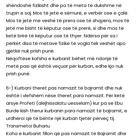
shëndoshë fizikisht dhe pa të meta të dukshme në
trupin e saj. Mos të jetë e sëmurë, e verbër ose e çalë.
Mos të jetë me veshë të prera ose të shqyera, mos të
jetë me bisht të këputur ose të prerë, si dhe mos të
ketë brirë të këputur ose të thyer. Ndërsa për sa i
përket disa të metave fizike të vogla tek veshët apo
gjetkë nuk prish punë.
Nëqoftëse kafsha e kurbanit bëhet më ndonjë të
metë pasi që është veçuar për kurban, edhe kjo nuk
prish punë.
6-) Kurbani theret pas namazit të bajramit dhe nuk
është i vlefshëm nëse theret para namazit. Për këtë
arsye Profeti (alejhissalatu uesselam) kur pa se Ebu
Burde kish therur kurbanin para namazit të bajramit, e
urdhëroi që të bënte një kurban tjetër përveç tij.
Transmetoi Buhariu.
Koha e kurbanit fillon që pas namazit të Bajramit dhe