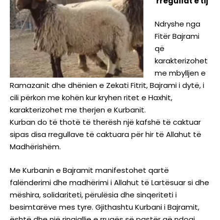
rregullat e tij
Ndryshe nga
Fitër Bajrami
që
karakterizohet
me mbylljen e
Ramazanit dhe dhënien e Zekati Fitrit, Bajrami i dytë, i
cili përkon me kohën kur kryhen ritet e Haxhit,
karakterizohet me therjen e Kurbanit.
Kurban do të thotë të therësh një kafshë të caktuar
sipas disa rregullave të caktuara për hir të Allahut të
Madhërishëm.
Me Kurbanin e Bajramit manifestohet qartë
falënderimi dhe madhërimi i Allahut të Lartësuar si dhe
mëshira, solidariteti, përulësia dhe sinqeriteti i
besimtarëve mes tyre. Gjithashtu Kurbani i Bajramit,
është dhe një ringjallje e rrugës së pastër që ndoqi