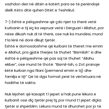
vazhdon deri në ditën e katërt para se të perëndojë
dielli. Këto ditë quhen Ditët e Teshrikut.
7-) Është e pëlqyeshme që çdo njeri ta therë vetë
Kurbanin e tij siç ka vepruar vetë i Dërguari i Allahut, por
nëse dikush nuk di të therë, ose nuk ka mundësi, mund
t’ia lërë në dorë dikujt tjetër.
Është e domosdoshme që kurbani të theret me emrin
e Allahut, pra gjatë therjes të thuhet “Bismilah” si dhe
është e pëlqyeshme që pas saj të thuhet “Allahu
ekber”, ose mund të thotë: “Bismil-lah, o Zot pranoje
këtë kurban nga filani (përmend emrin e tij) dhe
familja e tij!” Që të dyja format janë të vërtetuara në
hadithe të sakta.
Nuk lejohet që kasapit t’i jepet si hak pune lëkura e
kurbanit ose diç tjetër prej tij, por mund t’i jepet diçka
tjetër si shpërblim. Lëkura mund të dhurohet por jo të