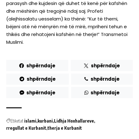
parasysh dhe kujdesin që duhet të kenë për kafshën
dhe mëshirën që tregojnë ndaj saj. Profeti
(alejhissalatu uesselam) ka thënë: “Kur të therni,
bëjeni atë në mënyrën më të mirë, mpriheni tehun e
thikës dhe rehatojeni kafshën në therje!” Transmetoi
Muslimi.
shpërndaje
shpërndaje
shpërndaje
shpërndaje
shpërndaje
shpërndaje
Etiketat
islami
kurbani
Lidhja Hoxhallareve
rregullat e Kurbanit
therja e Kurbanit