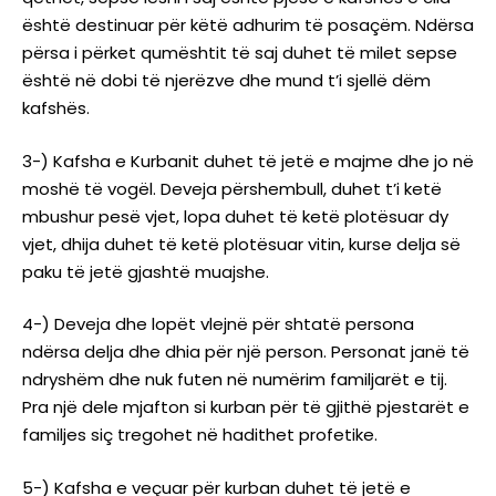
është destinuar për këtë adhurim të posaçëm. Ndërsa
përsa i përket qumështit të saj duhet të milet sepse
është në dobi të njerëzve dhe mund t’i sjellë dëm
kafshës.
3-) Kafsha e Kurbanit duhet të jetë e majme dhe jo në
moshë të vogël. Deveja përshembull, duhet t’i ketë
mbushur pesë vjet, lopa duhet të ketë plotësuar dy
vjet, dhija duhet të ketë plotësuar vitin, kurse delja së
paku të jetë gjashtë muajshe.
4-) Deveja dhe lopët vlejnë për shtatë persona
ndërsa delja dhe dhia për një person. Personat janë të
ndryshëm dhe nuk futen në numërim familjarët e tij.
Pra një dele mjafton si kurban për të gjithë pjestarët e
familjes siç tregohet në hadithet profetike.
5-) Kafsha e veçuar për kurban duhet të jetë e