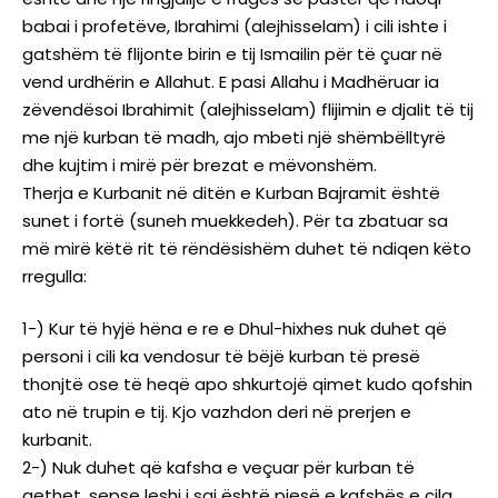
babai i profetëve, Ibrahimi (alejhisselam) i cili ishte i
gatshëm të flijonte birin e tij Ismailin për të çuar në
vend urdhërin e Allahut. E pasi Allahu i Madhëruar ia
zëvendësoi Ibrahimit (alejhisselam) flijimin e djalit të tij
me një kurban të madh, ajo mbeti një shëmbëlltyrë
dhe kujtim i mirë për brezat e mëvonshëm.
Therja e Kurbanit në ditën e Kurban Bajramit është
sunet i fortë (suneh muekkedeh). Për ta zbatuar sa
më mirë këtë rit të rëndësishëm duhet të ndiqen këto
rregulla:
1-) Kur të hyjë hëna e re e Dhul-hixhes nuk duhet që
personi i cili ka vendosur të bëjë kurban të presë
thonjtë ose të heqë apo shkurtojë qimet kudo qofshin
ato në trupin e tij. Kjo vazhdon deri në prerjen e
kurbanit.
2-) Nuk duhet që kafsha e veçuar për kurban të
qethet, sepse leshi i saj është pjesë e kafshës e cila