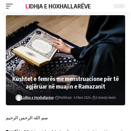
LIDHJA E HOXHALLARËVE
Kushtet e femrës me menstruacione për të
agjëruar në muajin e Ramazanit
Lidhja e Hoxhallarëve
Publikuar: 4 Mars 2024
3 minuta lexim
سم الله الرحمن الرحيم