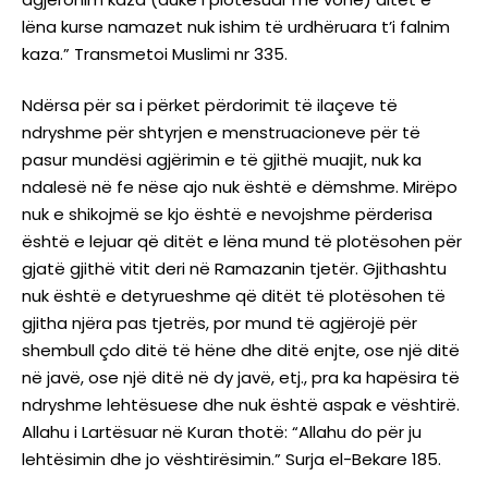
lëna kurse namazet nuk ishim të urdhëruara t’i falnim
kaza.” Transmetoi Muslimi nr 335.
Ndërsa për sa i përket përdorimit të ilaçeve të
ndryshme për shtyrjen e menstruacioneve për të
pasur mundësi agjërimin e të gjithë muajit, nuk ka
ndalesë në fe nëse ajo nuk është e dëmshme. Mirëpo
nuk e shikojmë se kjo është e nevojshme përderisa
është e lejuar që ditët e lëna mund të plotësohen për
gjatë gjithë vitit deri në Ramazanin tjetër. Gjithashtu
nuk është e detyrueshme që ditët të plotësohen të
gjitha njëra pas tjetrës, por mund të agjërojë për
shembull çdo ditë të hëne dhe ditë enjte, ose një ditë
në javë, ose një ditë në dy javë, etj., pra ka hapësira të
ndryshme lehtësuese dhe nuk është aspak e vështirë.
Allahu i Lartësuar në Kuran thotë: “Allahu do për ju
lehtësimin dhe jo vështirësimin.” Surja el-Bekare 185.