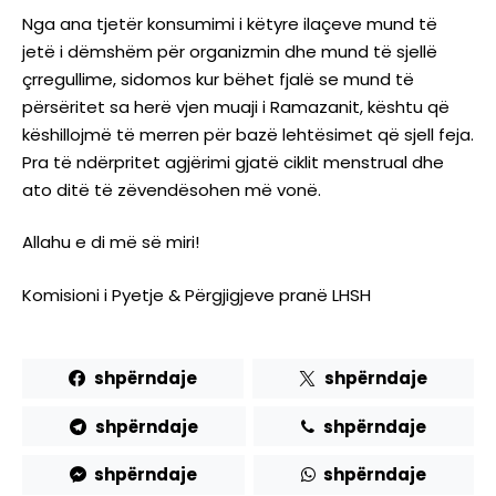
Nga ana tjetër konsumimi i këtyre ilaçeve mund të
jetë i dëmshëm për organizmin dhe mund të sjellë
çrregullime, sidomos kur bëhet fjalë se mund të
përsëritet sa herë vjen muaji i Ramazanit, kështu që
këshillojmë të merren për bazë lehtësimet që sjell feja.
Pra të ndërpritet agjërimi gjatë ciklit menstrual dhe
ato ditë të zëvendësohen më vonë.
Allahu e di më së miri!
Komisioni i Pyetje & Përgjigjeve pranë LHSH
shpërndaje
shpërndaje
shpërndaje
shpërndaje
shpërndaje
shpërndaje