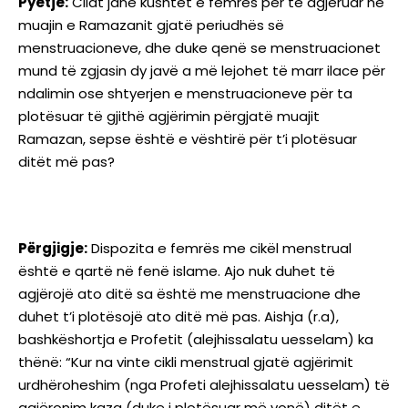
Pyetje:
Cilat janë kushtet e femrës për të agjëruar në
muajin e Ramazanit gjatë periudhës së
menstruacioneve, dhe duke qenë se menstruacionet
mund të zgjasin dy javë a më lejohet të marr ilace për
ndalimin ose shtyerjen e menstruacioneve për ta
plotësuar të gjithë agjërimin përgjatë muajit
Ramazan, sepse është e vështirë për t’i plotësuar
ditët më pas?
Përgjigje:
Dispozita e femrës me cikël menstrual
është e qartë në fenë islame. Ajo nuk duhet të
agjërojë ato ditë sa është me menstruacione dhe
duhet t’i plotësojë ato ditë më pas. Aishja (r.a),
bashkëshortja e Profetit (alejhissalatu uesselam) ka
thënë: “Kur na vinte cikli menstrual gjatë agjërimit
urdhëroheshim (nga Profeti alejhissalatu uesselam) të
agjëronim kaza (duke i plotësuar më vonë) ditët e