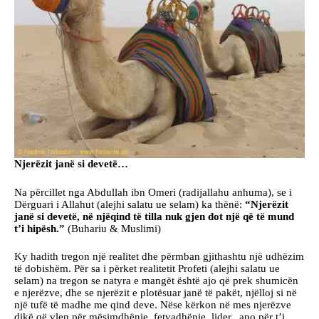
Njerëzit janë si devetë…
Na përcillet nga Abdullah ibn Omeri (radijallahu anhuma), se i
Dërguari i Allahut (alejhi salatu ue selam) ka thënë:
“Njerëzit
janë si devetë, në njëqind të tilla nuk gjen dot një që të mund
t’i hipësh.”
(Buhariu & Muslimi)
Ky hadith tregon një realitet dhe përmban gjithashtu një udhëzim
të dobishëm. Për sa i përket realitetit Profeti (alejhi salatu ue
selam) na tregon se natyra e mangët është ajo që prek shumicën
e njerëzve, dhe se njerëzit e plotësuar janë të pakët, njëlloj si në
një tufë të madhe me qind deve. Nëse kërkon në mes njerëzve
dikë që vlen për mësimdhënie, fetvadhënie, lider, apo për t’i