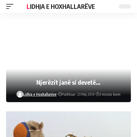
LIDHJA E HOXHALLARËVE
Njerëzit janë si devetë…
Lidhja e Hoxhallarëve
Publikuar: 23 Maj 2013
3 minuta lexim