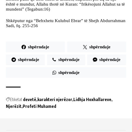
është e mundur, Allahu thotë në Kuran: “frikësojuni Allahut sa të
mundeni” (Tegabun:16)
Shkëputur nga “Behxhetu Kulubul Ebrar” të Shejh Abdurrahman
Sadi, fq. 255-256
shpërndaje
shpërndaje
shpërndaje
shpërndaje
shpërndaje
shpërndaje
Etiketat
devetë
karakteri njerëzor
Lidhja Hoxhallareve
Njerëzit
Profeti Muhamed