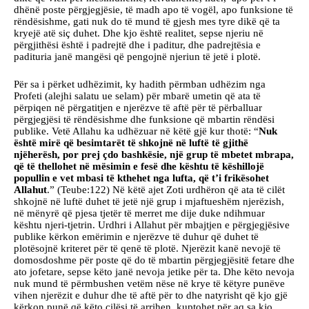
dhënë poste përgjegjësie, të madh apo të vogël, apo funksione të
rëndësishme, gati nuk do të mund të gjesh mes tyre dikë që ta
kryejë atë siç duhet. Dhe kjo është realitet, sepse njeriu në
përgjithësi është i padrejtë dhe i paditur, dhe padrejtësia e
padituria janë mangësi që pengojnë njeriun të jetë i plotë.
Për sa i përket udhëzimit, ky hadith përmban udhëzim nga
Profeti (alejhi salatu ue selam) për mbarë umetin që ata të
përpiqen në përgatitjen e njerëzve të aftë për të përballuar
përgjegjësi të rëndësishme dhe funksione që mbartin rëndësi
publike. Vetë Allahu ka udhëzuar në këtë gjë kur thotë: “
Nuk
është mirë që besimtarët të shkojnë në luftë të gjithë
njëherësh, por prej çdo bashkësie, një grup të mbetet mbrapa,
që të thellohet në mësimin e fesë dhe kështu të këshillojë
popullin e vet mbasi të kthehet nga lufta, që t’i frikësohet
Allahut
.” (Teube:122) Në këtë ajet Zoti urdhëron që ata të cilët
shkojnë në luftë duhet të jetë një grup i mjaftueshëm njerëzish,
në mënyrë që pjesa tjetër të merret me dije duke ndihmuar
kështu njeri-tjetrin. Urdhri i Allahut për mbajtjen e përgjegjësive
publike kërkon emërimin e njerëzve të duhur që duhet të
plotësojnë kriteret për të qenë të plotë. Njerëzit kanë nevojë të
domosdoshme për poste që do të mbartin përgjegjësitë fetare dhe
ato jofetare, sepse këto janë nevoja jetike për ta. Dhe këto nevoja
nuk mund të përmbushen vetëm nëse në krye të këtyre punëve
vihen njerëzit e duhur dhe të aftë për to dhe natyrisht që kjo gjë
kërkon punë që këto cilësi të arrihen, kuptohet për aq sa kjo