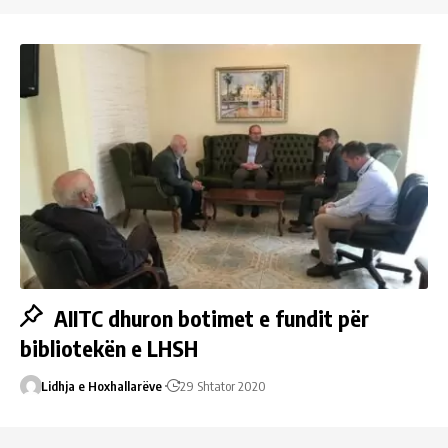
AIITC dhuron botimet e fundit për
bibliotekën e LHSH
Lidhja e Hoxhallarëve
29 Shtator 2020