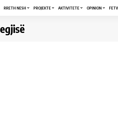
RRETH NESH
PROJEKTE
AKTIVITETE
OPINION
FET
egjisë